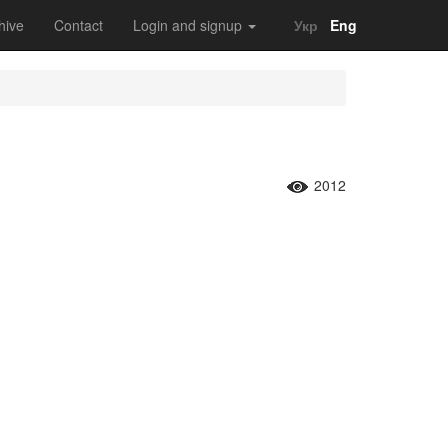
hive
Contact
Login and signup
Укр
Eng
2012