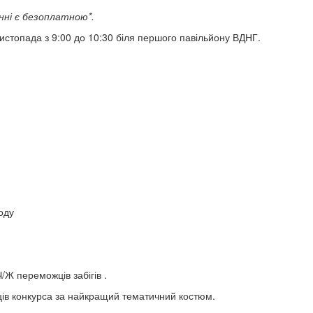
анні є безоплатною*.
листопада з 9:00 до 10:30 біля першого павільйону ВДНГ.
ходу
/Ж переможців забігів .
ців конкурса за найкращий тематичний костюм.