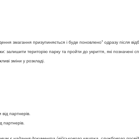
едення змагання призупиняється і буде поновлено* одразу після від
ки: залишити територію парку та пройти до укриття, які позначені 
иві зміни у розкладі.
 від партнерів.
д партнерів.
овим є надання документа (військового квитка, службового посві