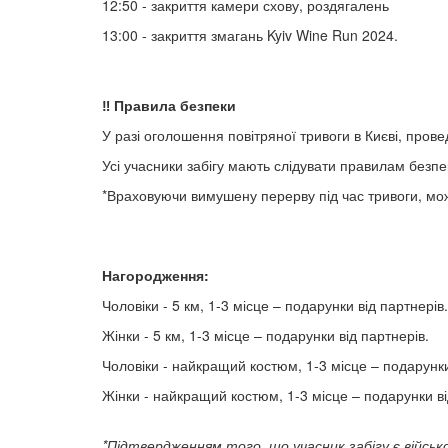
12:50 - закриття камери схову, роздягалень
13:00 - закриття змагань Kyiv Wine Run 2024.
‼️ Правила безпеки
У разі оголошення повітряної тривоги в Києві, пров
Усі учасники забігу мають слідувати правилам безпе
*Враховуючи вимушену перерву під час тривоги, можл
Нагородження:
Чоловіки - 5 км, 1-3 місце – подарунки від партнерів.
Жінки - 5 км, 1-3 місце – подарунки від партнерів.
Чоловіки - найкращий костюм, 1-3 місце – подарунки
Жінки - найкращий костюм, 1-3 місце – подарунки ві
*Підтвердженням того, що учасник забігу є військ