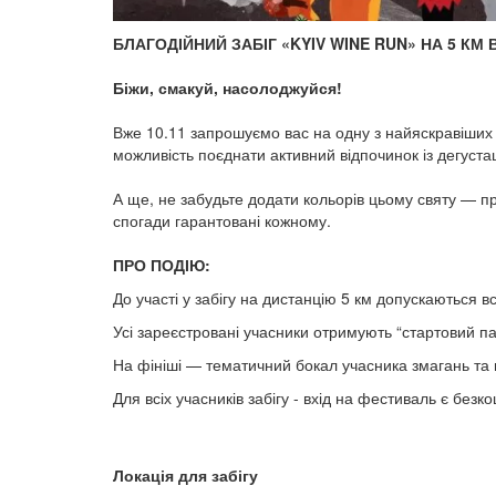
БЛАГОДІЙНИЙ ЗАБІГ «KYIV WINE RUN» НА 5 КМ
Біжи, смакуй, насолоджуйся!
Вже 10.11 запрошуємо вас на одну з найяскравіших 
можливість поєднати активний відпочинок із дегуст
А ще, не забудьте додати кольорів цьому святу — п
спогади гарантовані кожному.
ПРО ПОДІЮ:
До участі у забігу на дистанцію 5 км допускаються вс
Усі зареєстровані учасники отримують “стартовий па
На фініші — тематичний бокал учасника змагань та п
Для всіх учасників забігу - вхід на фестиваль є безк
Локація для забігу