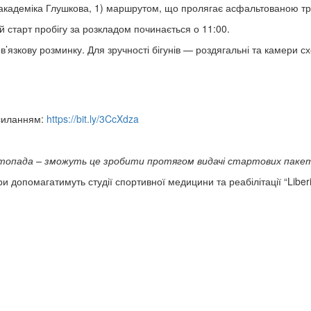
т академіка Глушкова, 1) маршрутом, що пролягає асфальтованою т
ий старт пробігу за розкладом починається о 11:00.
’язкову розминку. Для зручності бігунів — роздягальні та камери сх
осиланням:
https://bit.ly/3CcXdza
истопада – зможуть це зробити протягом видачі стартових пакеті
ри допомагатимуть студії спортивної медицини та реабілітації “Liberi