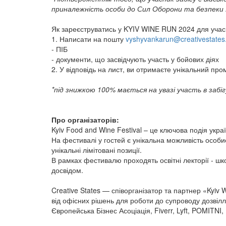
приналежність особи до Сил Оборони та безпеки 
Як зареєструватись у KYIV WINE RUN 2024 для учасни
1. Написати на пошту
vyshyvankarun@creativestates
- ПІБ
- документи, що засвідчують участь у бойових діях
2. У відповідь на лист, ви отримаєте унікальний пр
*під знижкою 100% мається на увазі участь в забіг
Про організаторів:
Kyiv Food and Wine Festival – це ключова подія укра
На фестивалі у гостей є унікальна можливість особ
унікальні лімітовані позиції.
В рамках фестивалю проходять освітні лекторії - шк
досвідом.
Creative States — співорганізатор та партнер «Kyiv 
від офісних рішень для роботи до супроводу дозвілл
Європейська Бізнес Асоціація, Fiverr, Lyft, POMITNI,