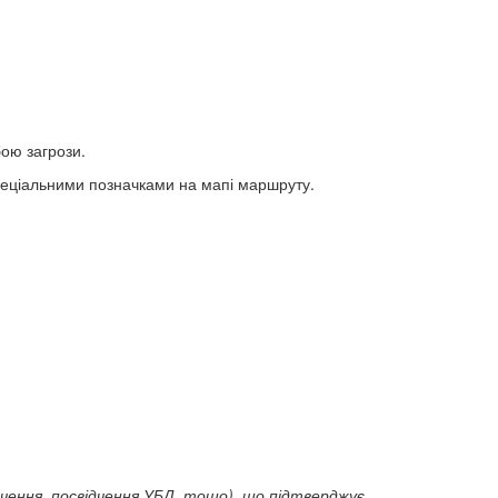
бою загрози.
спеціальними позначками на мапі маршруту.
дчення, посвідчення УБД, тощо), що підтверджує