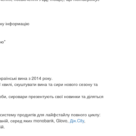
упну інформацію
ою*
країнські вина з 2014 року.
хвилі, скуштувати вина та сири нового сезону та
оби, сировари презентують свої новинки та діляться
косистему продуктів для лайфстайлу повного циклу:
паній, серед яких monobank, Glovo,
Дія.City
,
ій.