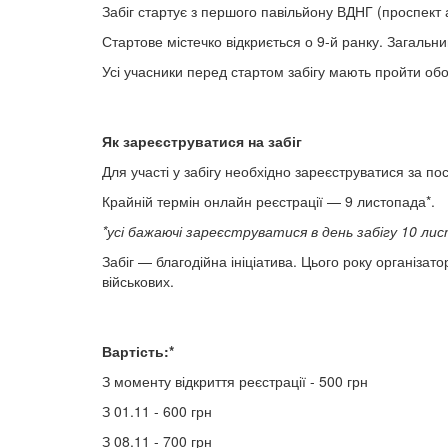
Забіг стартує з першого павільйону ВДНГ (проспек
Стартове містечко відкриється о 9-й ранку. Загальн
Усі учасники перед стартом забігу мають пройти обов
Як зареєструватися на забіг
Для участі у забігу необхідно зареєструватися за п
Крайній термін онлайн реєстрації — 9 листопада*.
*усі бажаючі зареєструватися в день забігу 10 л
Забіг — благодійна ініціатива. Цього року організато
військових.
Вартість:*
З моменту відкриття реєстрації - 500 грн
З 01.11 - 600 грн
З 08.11 - 700 грн