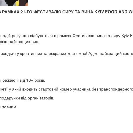
 В РАМКАХ 21-ГО ФЕСТИВАЛЮ СИРУ ТА ВИНА KYIV FOOD AND W
подій року, що відбудеться в рамках Фестивалю вина та сиру Kyiv F
ацією найкращих вин.
риходьте у креативних та яскравих костюмах! Адже найкращий костю
і бажаючі від 18+ років.
кет” у який входить стартовий номер учасника без транспондерного 
одарунки від організаторів.
оштовним.