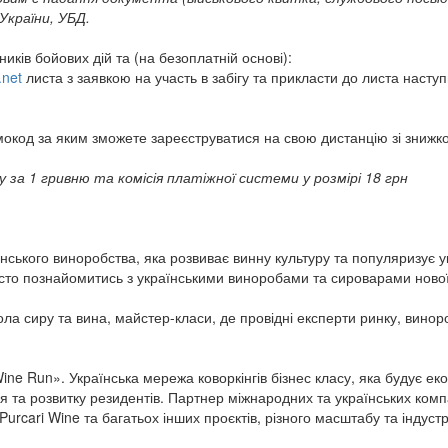
України, УБД.
ків бойових дій та (на безоплатній основі):
.net
листа з заявкою на участь в забігу та прикласти до листа наст
омокод за яким зможете зареєструватися на свою дистанцію зі знижк
у за 1 гривню та комісія платіжної системи у розмірі 18 грн
їнського виноробства, яка розвиває винну культуру та популяризує у
исто познайомитись з українськими виноробами та сироварами нової 
ола сиру та вина, майстер-класи, де провідні експерти ринку, винор
Wine Run». Українська мережа коворкінгів бізнес класу, яка будує е
я та розвитку резидентів. Партнер міжнародних та українських ком
 Purcari Wine та багатьох інших проєктів, різного масштабу та індустр