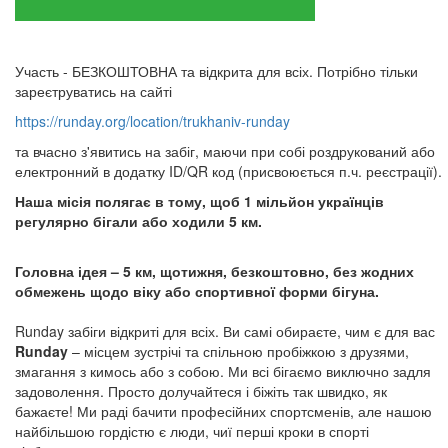
Участь - БЕЗКОШТОВНА та відкрита для всіх. Потрібно тільки
зареєтруватись на сайті
https://runday.org/location/trukhaniv-runday
та вчасно з'явитись на забіг, маючи при собі роздрукований або
електронний в додатку ID/QR код (присвоюється п.ч. реєстрації).
Наша місія полягає в тому, щоб 1 мільйон українців
регулярно бігали або ходили 5 км.​
Головна ідея – 5 км, щотижня, безкоштовно, без жодних
обмежень щодо віку або спортивної форми бігуна.
Runday забіги відкриті для всіх. Ви самі обираєте, чим є для вас
Runday
– місцем зустрічі та спільною пробіжкою з друзями,
змагання з кимось або з собою. Ми всі бігаємо виключно задля
задоволення. Просто долучайтеся і біжіть так швидко, як
бажаєте! Ми раді бачити професійних спортсменів, але нашою
найбільшою гордістю є люди, чиї перші кроки в спорті