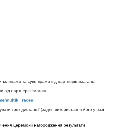
и-млинами та сувенірами від партнерів змагань.
и від партнерів змагань.
.me/multiki_races
увати трек дистанції (задля використання його у разі
інчення церемонії нагородження результати