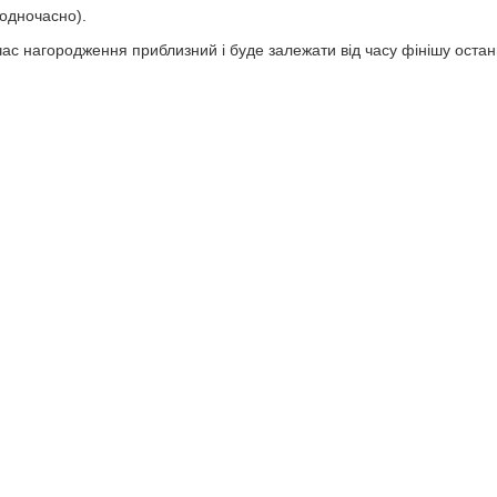
 одночасно).
час нагородження приблизний і буде залежати від часу фінішу остан