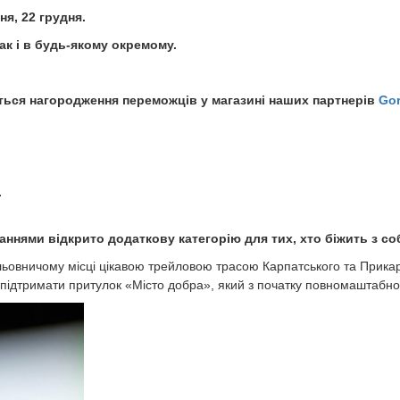
ня, 22 грудня.
так і в будь-якому окремому.
деться нагородження переможців у магазині наших партнерів
Go
.
ханнями відкрито додаткову категорію для тих, хто біжить з с
чинку в мальовничому місці цікавою трейловою трасою Карпатського та П
 підтримати притулок «Місто добра», який з початку повномаштабної