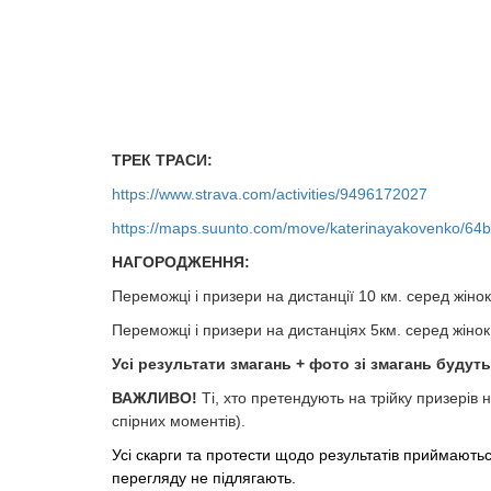
ТРЕК ТРАСИ:
https://www.strava.com/activities/9496172027
https://maps.suunto.com/move/katerinayakovenko/6
Н
АГОРОДЖЕННЯ:
Переможці і призери на дистанції 10 км. серед жін
Переможці і призери на дистанціях 5км. серед жінок
Усі результати змагань + фото зі змагань будуть
ВАЖЛИВО!
Ті, хто претендують на трійку призерів н
спірних моментів). ​​​​​​​
Усі скарги та протести щодо результатів приймають
перегляду не підлягають.