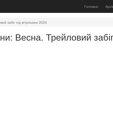
Головна
Архі
ий забіг під вітряками 2024
ни: Весна. Трейловий забіг