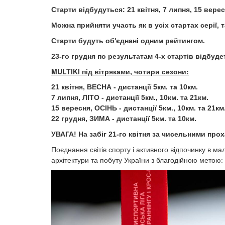
Старти відбудуться: 21 квітня, 7 липня, 15 верес
Можна прийняти участь як в усіх стартах серії, 
Старти будуть об'єднані одним рейтингом.
23-го грудня по результатам 4-х стартів відбу
MULTIKI під вітряками, чотири сезони:
​​​​​​​21 квітня, ВЕСНА - дистанції 5км. та 10км.
7 липня, ЛІТО - дистанції 5км., 10км. та 21км.
15 вересня, ОСІНЬ - дистанції 5км., 10км. та 21км
22 грудня, ЗИМА - дистанції 5км. та 10км.
УВАГА! На забіг 21-го квітня за чисельними про
​​​​​​​​​​​Поєднання світів спорту і активного відпо
архітектури та побуту України з благодійною метою: