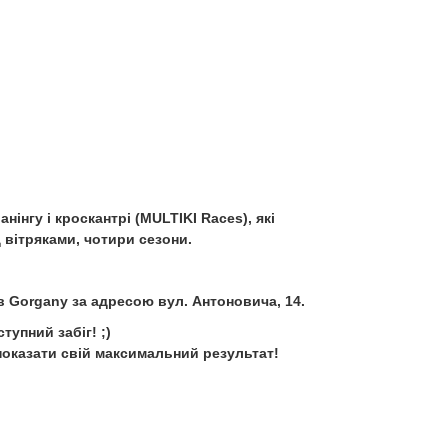
інгу і кроскантрі (MULTIKI Races), які
 вітряками, чотири сезони.
ів Gorgany за адресою вул. Антоновича, 14.
тупний забіг! ;)
 показати свій максимальний результат!