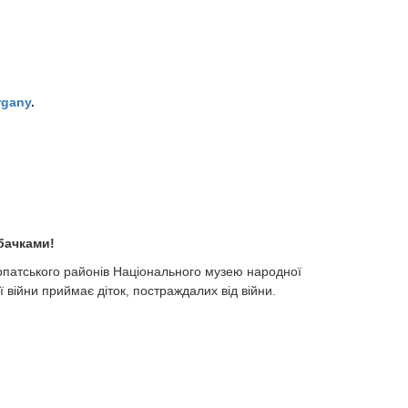
rgany
.
обачками!
рикарпатського районів Національного музею народної
 війни приймає діток, постраждалих від війни.