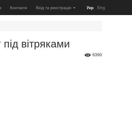
в
Контакти
Вхід та реєстрація
Укр
Eng
 під вітряками
6390