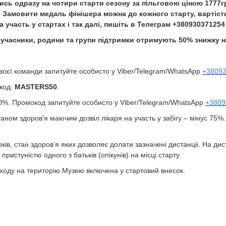
сь одразу на чотири старти сезону за пільговою ціною 1777грн
 Замовити медаль фінішера можна до кожного старту, вартість 
участь у стартах і так далі, пишіть в Телеграм +380930371254 (
 учасники, родини та групи підтримки отримують 50% знижку н
воєї команди запитуйте особисто у Viber/Telegram/WhatsApp
+3809
окод:
MASTERS50
.
30%. Промокод запитуйте особисто у Viber/Telegram/WhatsApp
+3809
ном здоров'я маючим дозвіл лікаря на участь у забігу – мінус 75%
ків, стан здоров’я яких дозволяє долати зазначені дистанціі. На ди
ристуністю одного з батьків (опікунів) на місці старту.
ходу на територію Музею включена у стартовий внесок.