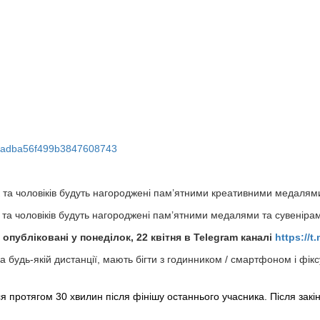
4badba56f499b3847608743
ок та чоловіків будуть нагороджені пам’ятними креативними медалям
 та чоловіків будуть нагороджені пам’ятними медалями та сувенірам
 опубліковані у понеділок, 22 квітня в Telegram каналі
https://t
а будь-якій дистанції, мають бігти з годинником / смартфоном і фікс
ся протягом 30 хвилин після фінішу останнього учасника. Після зак