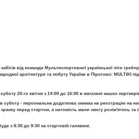
абігів від команди Мультиспортивної української ліги трейлран
ародної архітектури та побуту України в Пірогово: MULTIKI під
суботу 20-го квітня з 14:00 до 16:00 в магазині наших партнер
в суботу - персональна додаткова знижка на реєстрацію на нас
 зранку перед стартом, а натомість мали змогу розім'ятись та
де з 8:30 до 9:30 на стартовій галявині.