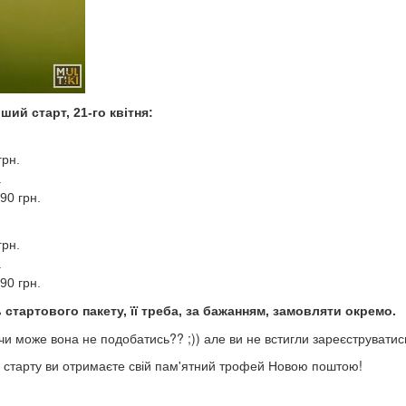
ий старт, 21-го квітня:
грн.
.
890 грн.
грн.
.
990 грн.
 стартового пакету, її треба, за бажанням, замовляти окремо.
може вона не подобатись?? ;)) але ви не встигли зареєструватись т
я старту ви отримаєте свій пам'ятний трофей Новою поштою!