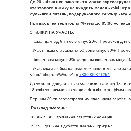
До 20 квітня включно також можна зареєструвати
стартового внеску не входить медаль фінішера.
будь-який питань, подарункового сертифікату на 
При вході на територію Музею до 09:00 усі наші
ЗНИЖКИ НА УЧАСТЬ.
- Командам від 5-ти осіб мінус 20%
.
Промокод для с
- Участникам старшим за 50 років мінус 30%. Пром
- Військовим
мінус 50%, родинам військових мінус 
- Учасникам з обмеженими можливостями, але за ста
Viber/Telegram/WhatsApp
+380930371254
До змагань допускаються учасники віком від 18-ти ро
18років за письмовою згодою батьків та за фізичною п
Першим 30-ти зареєстрованим учасникам вартість в
Розклад змагань:
08:30-09:30 Отримання стартових номерів.
09:45 Офіційне відкриття змагань, брифінг.