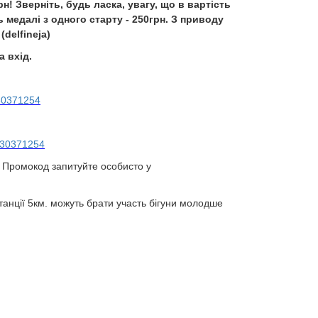
! Зверніть, будь ласка, увагу, що в вартість
медалі з одного старту - 250грн. З приводу
delfineja)
а вхід.
30371254
30371254
. Промокод запитуйте особисто у
станції 5км. можуть брати участь бігуни молодше