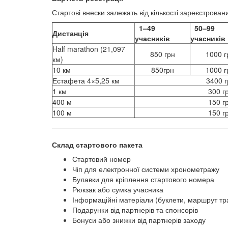
Стартові внески залежать від кількості зареєстровани
1–49
50–99
Дистанція
учасників
учасників
Half marathon (21,097
850 грн
1000 г
км)
10 км
850грн
1000 г
Естафета 4×5,25 км
3400 г
1 км
300 г
400 м
150 г
100 м
150 г
Склад стартового пакета
Стартовий номер
Чіп для електронної системи хронометражу
Булавки для кріплення стартового номера
Рюкзак або сумка учасника
Інформаційні матеріали (буклети, маршрут тр
Подарунки від партнерів та спонсорів
Бонуси або знижки від партнерів заходу