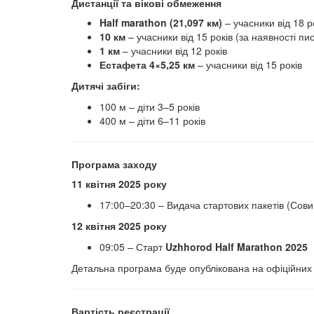
Дистанції та вікові обмеження
Half marathon (21,097 км)
– учасники від 18 р
10 км
– учасники від 15 років (за наявності пи
1 км
– учасники від 12 років
Естафета 4×5,25 км
– учасники від 15 років
Дитячі забіги:
100 м – діти 3–5 років
400 м – діти 6–11 років
Програма заходу
11 квітня 2025 року
17:00–20:30 – Видача стартових пакетів (Сови
12 квітня 2025 року
09:05 – Старт
Uzhhorod Half Marathon 2025
Детальна програма буде опублікована на офіційних
Вартість реєстрації