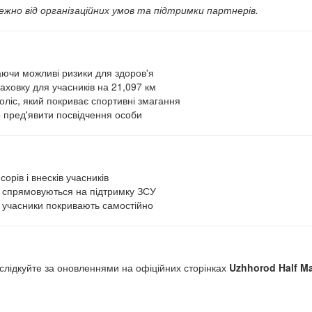
но від організаційних умов та підтримки партнерів.
аючи можливі ризики для здоров'я
аховку для учасників на 21,097 км
оліс, який покриває спортивні змагання
о пред'явити посвідчення особи
орів і внесків учасників
т, спрямовуються на підтримку ЗСУ
 учасники покривають самостійно
 слідкуйте за оновленнями на офіційних сторінках
Uzhhorod Half M