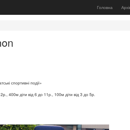
Головна
Архі
hon
тські спортивні події»
р., 400м діти від 6 до 11р., 100м діти від 3 до 5р.