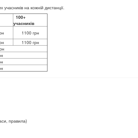
х учасників на кожній дистанції.
100+
учасників
рн
1100 грн
рн
1100 грн
рн
рн
рн
рн
аси, правила)