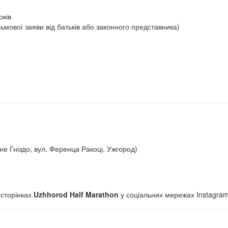
оків
сьмової заяви від батьків або законного представника)
не Гніздо, вул. Ференца Ракоці, Ужгород)
 сторінках
Uzhhorod Half Marathon
у соціальних мережах Instagram