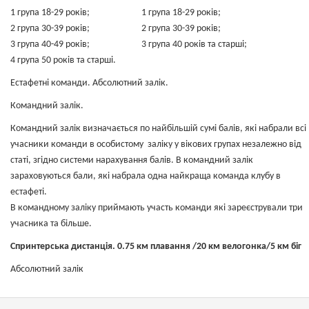
1 група 18-29 років; 1 група 18-29 років;
​​​​​​​2 група 30-39 років; 2 група 30-39 років;
3 група 40-49 років; 3 група 40 років та старші;
4 група 50 років та старші.
Естафетні команди. Абсолютний залік.
Командний залік.
​​​​​​​Командний залік визначається по найбільшій сумі балів, які набрали всі
учасники команди в особистому заліку у вікових групах незалежно від
статі, згідно системи нарахування балів. В командний залік
зараховуються бали, які набрала одна найкраща команда клубу в
естафеті.
​​​​​​​В командному заліку приймають участь команди які зареєстрували три
учасника та більше.
Спринтерська дистанція. 0.75 км плавання /20 км велогонка/5 км біг
Абсолютний залік