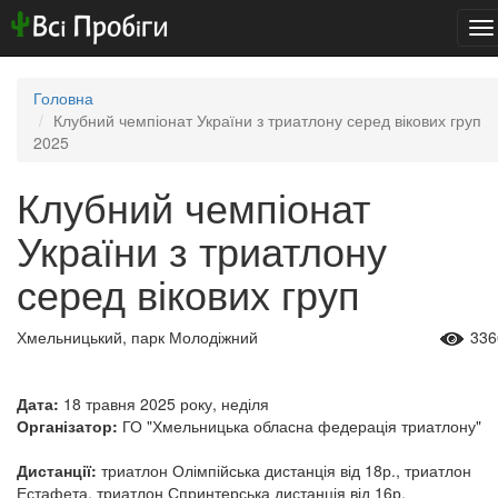
To
na
Головна
Клубний чемпіонат України з триатлону серед вікових груп
2025
Клубний чемпіонат
України з триатлону
серед вікових груп
Хмельницький, парк Молодіжний
336
Дата:
18 травня 2025 року, неділя
Організатор:
ГО "Хмельницька обласна федерація триатлону"
Дистанції:
триатлон Олімпійська дистанція від 18р., триатлон
Естафета, триатлон Спринтерська дистанція від 16р.