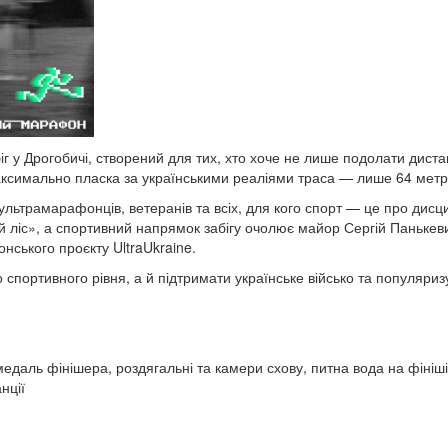
 Дрогобичі, створений для тих, хто хоче не лише подолати дистанц
аксимально пласка за українськими реаліями траса — лише 64 метр
ультрамарафонців, ветеранів та всіх, для кого спорт — це про дисци
й ліс», а спортивний напрямок забігу очолює майор Сергій Панькев
нського проєкту UltraUkraine.
портивного рівня, а й підтримати українське військо та популяриз
едаль фінішера, роздягальні та камери схову, питна вода на фініші
нції