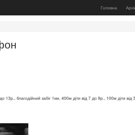
Головна
Архі
фон
о 13р., благодійний забіг 1км, 400м діти від 7 до 9р., 100м діти від 