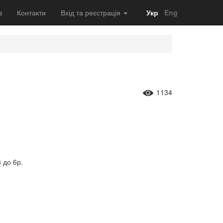
в
Контакти
Вхід та реєстрація
Укр
Eng
1134
3 до 6р.