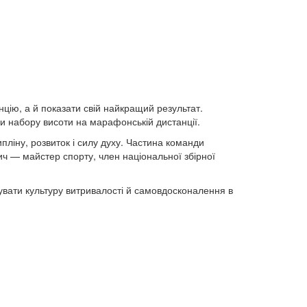
ію, а й показати свій найкращий результат.
и набору висоти на марафонській дистанції.
пліну, розвиток і силу духу. Частина команди
ич — майстер спорту, член національної збірної
увати культуру витривалості й самовдосконалення в