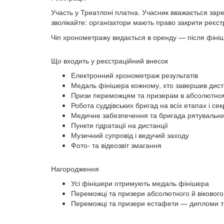
Участь у Триатлоні платна. Учасник вважається заре
зволікайте: організатори мають право закрити реєст
Чіп хронометражу видається в оренду — після фініш
Що входить у реєстраційний внесок
Електронний хронометраж результатів
Медаль фінішера кожному, хто завершив дис
Призи переможцям та призерам в абсолютному,
Робота суддівських бригад на всіх етапах і се
Медичне забезпечення та бригада рятувальн
Пункти гідратації на дистанції
Музичний супровід і ведучий заходу
Фото- та відеозвіт змагання
Нагородження
Усі фінішери отримують медаль фінішера
Переможці та призери абсолютного й вікового
Переможці та призери естафети — дипломи та