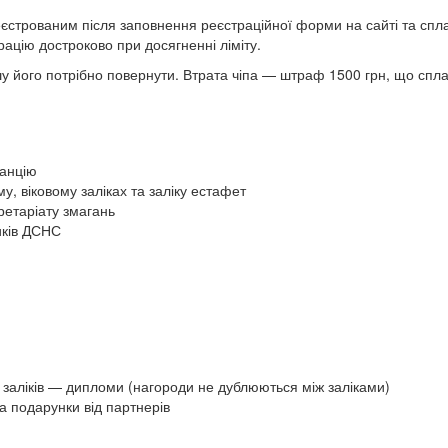
єстрованим після заповнення реєстраційної форми на сайті та сплат
рацію достроково при досягненні ліміту.
у його потрібно повернути. Втрата чіпа — штраф 1500 грн, що спла
танцію
 віковому заліках та заліку естафет
кретаріату змагань
иків ДСНС
 заліків — дипломи (нагороди не дублюються між заліками)
 подарунки від партнерів