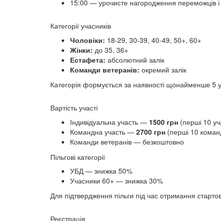
15:00 — урочисте нагородження переможців і 
Категорії учасників
Чоловіки:
18-29, 30-39, 40-49, 50+, 60+
Жінки:
до 35, 36+
Естафета:
абсолютний залік
Команди ветеранів:
окремий залік
Категорія формується за наявності щонайменше 5 уча
Вартість участі
Індивідуальна участь —
1500 грн
(перші 10 уч
Командна участь —
2700 грн
(перші 10 команд
Команди ветеранів — безкоштовно
Пільгові категорії
УБД — знижка 50%
Учасники 60+ — знижка 30%
Для підтвердження пільги під час отримання стартов
Реєстрація