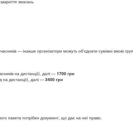
закриття змагань
сників — інакше організатори можуть об'єднати суміжні вікові груп
асників на дистанції), далі —
1700 грн
 на дистанції), далі —
3400 грн
ого пакета потрібен документ, що дає на неї право.