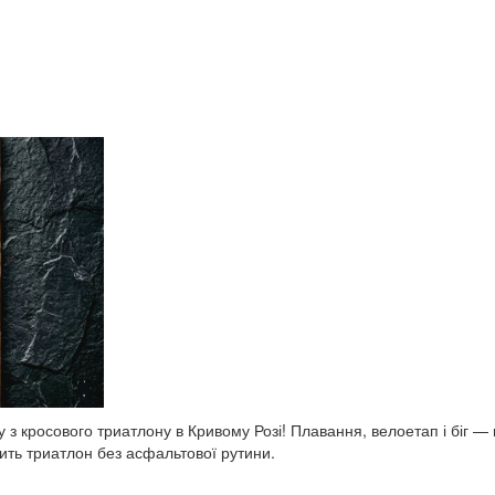
у з кросового триатлону в Кривому Розі! Плавання, велоетап і біг 
бить триатлон без асфальтової рутини.