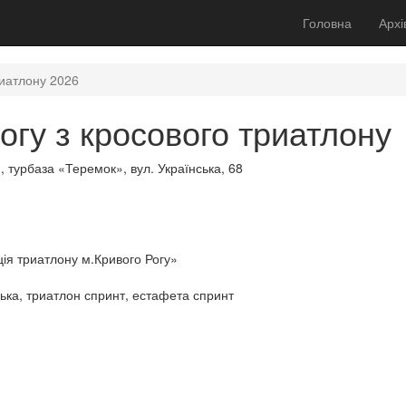
Головна
Архі
риатлону 2026
огу з кросового триатлону
., турбаза «Теремок», вул. Українська, 68
ія триатлону м.Кривого Рогу»
ська, триатлон спринт, естафета спринт