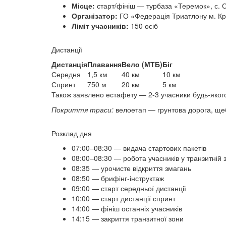
Місце:
старт/фініш — турбаза «Теремок», с. С
Організатор:
ГО «Федерація Триатлону м. Кр
Ліміт учасників:
150 осіб
Дистанції
Дистанція
Плавання
Вело (МТБ)
Біг
Середня
1,5 км
40 км
10 км
Спринт
750 м
20 км
5 км
Також заявлено естафету — 2-3 учасники будь-якого
Покриття траси:
велоетап — грунтова дорога, щебі
Розклад дня
07:00–08:30 — видача стартових пакетів
08:00–08:30 — робота учасників у транзитній з
08:35 — урочисте відкриття змагань
08:50 — брифінг-інструктаж
09:00 — старт середньої дистанції
10:00 — старт дистанції спринт
14:00 — фініш останніх учасників
14:15 — закриття транзитної зони