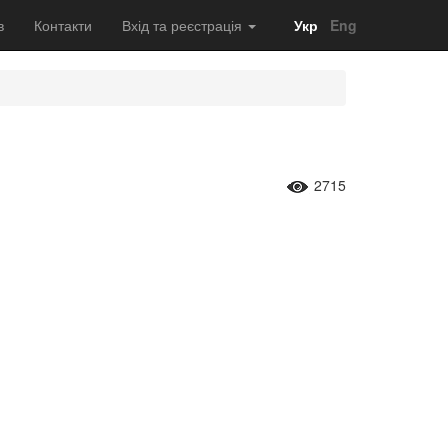
в
Контакти
Вхід та реєстрація
Укр
Eng
2715