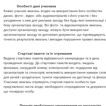
Особисті дані учасника
Кожен учасник змагань згоден на використання його особистих
даних, фото-, відео- або аудіоматеріалів з його участю і без
узгодження з ним для реклами заходу без будь-якої компенсації 
боку організатора заходу. Всі фото- та відеоматеріали змагань,
доступні організатору заходу, можуть бути використані
організатором заходу як допоміжні документи, що підтверджують
точність результатів змагань і випадки порушення правил змагань
Стартові пакети та їх отримання
Видача стартових пакетів відбувається напередодні та в день
проведення заходу. До стартових пакетів входять: медаль
фінішера; нагрудний номер; електронний чіп; подарунки від
організаторів та спонсорів; можливість використання камери схов
для речей і роздягальні; пункти харчування на дистанції та фініші
Учасники змагань отримують стартові пакети особисто при
пред'явленні листа-згоди, необхідного спорядження та документ
що посвідчує особу.
Перелік необхідного спорядження на дистанціях