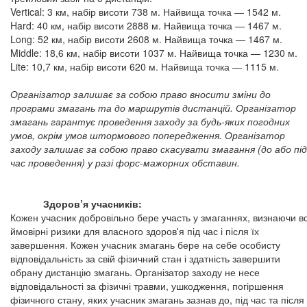
Vertical: 3 км, набір висоти 738 м. Найвища точка — 1542 м.
Hard: 40 км, набір висоти 2888 м. Найвища точка — 1467 м.
Long: 52 км, набір висоти 2608 м. Найвища точка — 1467 м.
Middle: 18,6 км, набір висоти 1037 м. Найвища точка — 1230 м.
Lite: 10,7 км, набір висоти 620 м. Найвища точка — 1115 м.
Організатор залишає за собою право вносити зміни до
програми змагань та до маршрутів дистанцій. Організатор
змагань гарантує проведення заходу за будь-яких погодних
умов, окрім умов штормового попередження. Організатор
заходу залишає за собою право скасувати змагання (до або під
час проведення) у разі форс-мажорних обставин.
Здоров’я учасників:
Кожен учасник добровільно бере участь у змаганнях, визнаючи вс
ймовірні ризики для власного здоров'я під час і після їх
завершення. Кожен учасник змагань бере на себе особисту
відповідальність за свій фізичний стан і здатність завершити
обрану дистанцію змагань. Організатор заходу не несе
відповідальності за фізичні травми, ушкодження, погіршення
фізичного стану, яких учасник змагань зазнав до, під час та після