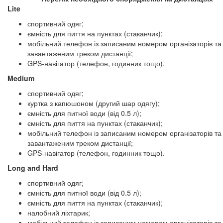
Lite
спортивний одяг;
ємність для пиття на пунктах (стаканчик);
мобільний телефон із записаним номером організаторів та
завантаженим треком дистанції;
GPS-навігатор (телефон, годинник тощо).
Medium
спортивний одяг;
куртка з капюшоном (другий шар одягу);
ємність для питної води (від 0.5 л);
ємність для пиття на пунктах (стаканчик);
мобільний телефон із записаним номером організаторів та
завантаженим треком дистанції;
GPS-навігатор (телефон, годинник тощо).
Long and Hard
спортивний одяг;
ємність для питної води (від 0.5 л);
ємність для пиття на пунктах (стаканчик);
налобний ліхтарик;
мобільний телефон із записаним номером організаторів та