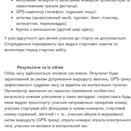
завантаженим треком дистанції;
GPS-навігатор (телефон, годинник тощо);
аптечка (кровоспинний засіб, турнікет, бинт, пластир,
антисептик, термоковдра);
Куртка з капюшоном (другий шар одягу).
У разі відсутності цих речей учасник до старту не допускається.
Спорядження перевіряють при видачі стартових пакетів та
волонтери перед стартом забігу.
Результати та їх облік
Облік часу здійснюється чіповою системою. Результат буде
зарахований за умови дотримання маршруту змагань, GPS-треку
зафіксованого суддями часу та відміток на контрольних пунктах.
Організатор змагання не гарантує отримання особистого
результату кожним учасником у таких випадках: скористався будь
яким видом транспорту; учасник неправильно прикріпив номер;
учасник стартував або фінішував із чужим номером; стартовий
номер порваний, зім'ятий і т. ін.; учасник зійшов із маркованої
нитки маршруту (GPS-треку); втрата номера; втрата електронног
чіпа; учасник не вклався в контрольний час.