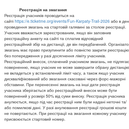
Реєстрація на змагання
Реєстрація учасників проводиться на
сайті
https://e.ticketme.org/events/Fun-Karpaty-Trail-2026
або в ден
проведення змагань на стартовій галявині за столом реєстрації.
Учасник вважається зареєстрованим, якщо він заповнив
реєстраційну анкету на сайті та сплатив відповідний
реєстраційний збір на дистанції, де він передбачений. Організат
змагань має право призупинити або повністю закрити реєстрацію
без попередження у разі досягнення ліміту учасників.
Реєстраційний внесок, сплачений учасником змагань, не підлягає
поверненню, якщо учасник не може завершити обрану дистанцію
не вкладеться у встановлений ліміт часу, а також якщо учасник
дискваліфікований або змагання скасовані через форс-мажорні
обставини. При перенесенні змагань на інші дати реєстрація
учасника зберігається або реєстраційний внесок може бути
повернений у розмірі 50% від суми внеску. Реєстрація учасника
анулюється, якщо під час реєстрації ним були надані неточні та/
або помилкові дані. У разі анулювання реєстрації грошові кошти
не повертаються. При реєстрації на змагання кожному учаснику
присвоюється стартовий номер.