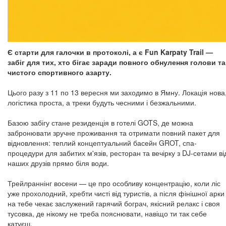
Є старти для галочки в протоколі, а є Fun Karpaty Trail —
забіг для тих, хто бігає заради повного обнулення голови та
чистого спортивного азарту.
Цього разу з 11 по 13 вересня ми заходимо в Ямну. Локація нова
логістика проста, а треки будуть чесними і безжальними.
Базою забігу стане резиденція в готелі GOTS, де можна
забронювати зручне проживання та отримати повний пакет для
відновлення: теплий концептуальний басейн GROT, спа-
процедури для забитих м'язів, ресторан та вечірку з DJ-сетами ві
наших друзів прямо біля води.
Трейлраннінг восени — це про особливу концентрацію, коли ліс
уже прохолодний, хребти чисті від туристів, а після фінішної арки
на тебе чекає заслужений гарячий бограч, якісний релакс і своя
тусовка, де нікому не треба пояснювати, навіщо ти так себе
катуєш.