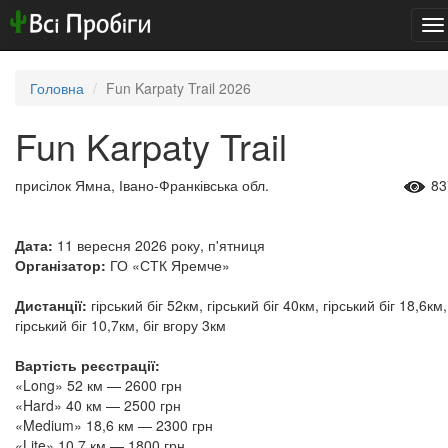
To
na
Головна
Fun Karpaty Trail 2026
Fun Karpaty Trail
присілок Ямна, Івано-Франківська обл.
83
Дата:
11 вересня 2026 року, п'ятниця
Організатор:
ГО «СТК Яремче»
Дистанції:
гірський біг 52км, гірський біг 40км, гірський біг 18,6км,
гірський біг 10,7км, біг вгору 3км
Вартість реєстрації:
«Long» 52 км — 2600 грн
«Hard» 40 км — 2500 грн
«Medium» 18,6 км — 2300 грн
«Lite» 10,7 км — 1800 грн