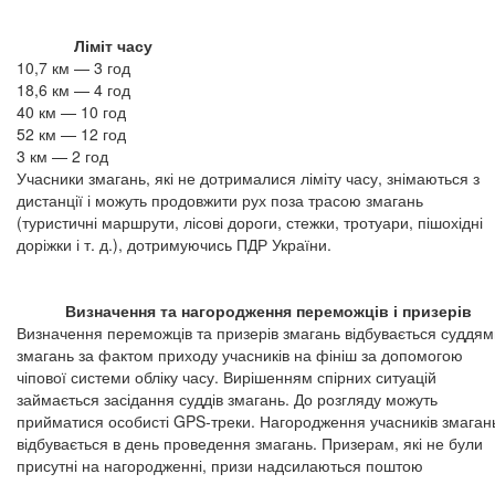
Ліміт часу
10,7 км — 3 год
18,6 км — 4 год
40 км — 10 год
52 км — 12 год
3 км — 2 год
Учасники змагань, які не дотрималися ліміту часу, знімаються з
дистанції і можуть продовжити рух поза трасою змагань
(туристичні маршрути, лісові дороги, стежки, тротуари, пішохідні
доріжки і т. д.), дотримуючись ПДР України.
Визначення та нагородження переможців і призерів
Визначення переможців та призерів змагань відбувається суддям
змагань за фактом приходу учасників на фініш за допомогою
чіпової системи обліку часу. Вирішенням спірних ситуацій
займається засідання суддів змагань. До розгляду можуть
прийматися особисті GPS-треки. Нагородження учасників змаган
відбувається в день проведення змагань. Призерам, які не були
присутні на нагородженні, призи надсилаються поштою