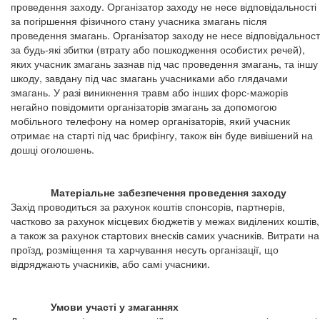
проведення заходу. Організатор заходу не несе відповідальності
за погіршення фізичного стану учасника змагань після
проведення змагань. Організатор заходу не несе відповідальност
за будь-які збитки (втрату або пошкодження особистих речей),
яких учасник змагань зазнав під час проведення змагань, та іншу
шкоду, завдану під час змагань учасниками або глядачами
змагань. У разі виникнення травм або інших форс-мажорів
негайно повідомити організаторів змагань за допомогою
мобільного телефону на номер організаторів, який учасник
отримає на старті під час брифінгу, також він буде вивішений на
дошці оголошень.
Матеріальне забезпечення проведення заходу
Захід проводиться за рахунок коштів спонсорів, партнерів,
частково за рахунок місцевих бюджетів у межах виділених коштів,
а також за рахунок стартових внесків самих учасників. Витрати на
проїзд, розміщення та харчування несуть організації, що
відряджають учасників, або самі учасники.
Умови участі у змаганнях