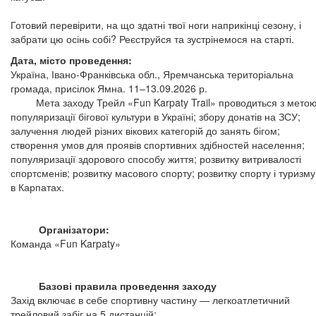
Готовий перевірити, на що здатні твої ноги наприкінці сезону, і
забрати цю осінь собі? Реєструйся та зустрінемося на старті.
Дата, місто проведення:
Україна, Івано-Франківська обл., Яремчанська територіальна
громада, присілок Ямна. 11–13.09.2026 р.
Мета заходу Трейл «Fun Karpaty Trail» проводиться з метою
популяризації бігової культури в Україні; збору донатів на ЗСУ;
залучення людей різних вікових категорій до занять бігом;
створення умов для проявів спортивних здібностей населення;
популяризації здорового способу життя; розвитку витривалості
спортсменів; розвитку масового спорту; розвитку спорту і туризму
в Карпатах.
Організатори:
Команда «Fun Karpaty»
Базові правила проведення заходу
Захід включає в себе спортивну частину — легкоатлетичний
трейловий забіг на 5 дистанцій: