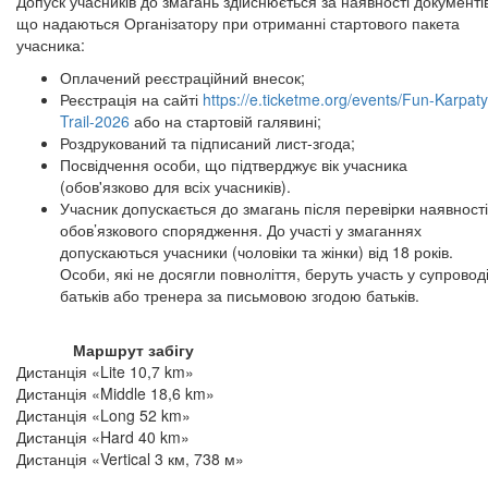
Допуск учасників до змагань здійснюється за наявності документі
що надаються Організатору при отриманні стартового пакета
учасника:
Оплачений реєстраційний внесок;
Реєстрація на сайті
https://e.ticketme.org/events/Fun-Karpaty
Trail-2026
або на стартовій галявині;
Роздрукований та підписаний лист-згода;
Посвідчення особи, що підтверджує вік учасника
(обов'язково для всіх учасників).
Учасник допускається до змагань після перевірки наявності
обов’язкового спорядження. До участі у змаганнях
допускаються учасники (чоловіки та жінки) від 18 років.
Особи, які не досягли повноліття, беруть участь у супровод
батьків або тренера за письмовою згодою батьків.
Маршрут забігу
Дистанція «Lite 10,7 km»
Дистанція «Middle 18,6 km»
Дистанція «Long 52 km»
Дистанція «Hard 40 km»
Дистанція «Vertical 3 км, 738 м»