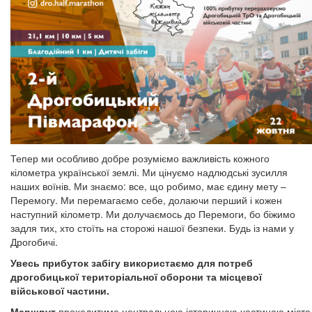
Тепер ми особливо добре розуміємо важливість кожного
кілометра української землі. Ми цінуємо надлюдські зусилля
наших воїнів. Ми знаємо: все, що робимо, має єдину мету –
Перемогу. Ми перемагаємо себе, долаючи перший і кожен
наступний кілометр. Ми долучаємось до Перемоги, бо біжимо
задля тих, хто стоїть на сторожі нашої безпеки. Будь із нами у
Дрогобичі.
Увесь прибуток забігу використаємо для потреб
дрогобицької територіальної оборони та місцевої
військової частини.
Маршрут
проходитиме центральною історичною частиною міста