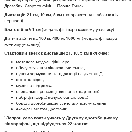
Дрогобич. Старт та фініш - Площа Ринок
Дистанції:
21 км, 10 км, 5 км
(нагородження в абсолютній
першості)
Благодійний 1 км
(медаль фінішера кожному учаснику)
Дитячі забіги на 100 м, 400 м, 1000 м.
(медаль фінішера
кожному учаснику)
Стартовий внесок дистанцій 21, 10, 5 км включає:
металева медаль фінішера;
обслуговування чіповою системою;
пункти харчування та гідратації на дистанції;
фото та відео;
музична підтримка;
спеціальні пропозиції від наших партнерів;
набір фінішера: яблуко, банан, вода;
борщ з дрогобицькою сіллю для всіх учасників
екскурсії містом Дрогобич;
"Запрошуємо взяти участь у Другому дрогобицькому
півмарафоні, що відбудеться 22 жовтня.