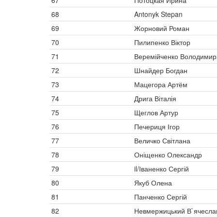
67
Потоцкая Ирина
68
Antonyk Stepan
69
Жорновий Роман
70
Пилипенко Віктор
71
Веремійченко Володимир
72
Шнайдер Богдан
73
Мацегора Артём
74
Дрига Віталія
75
Щеглов Артур
76
Печериця Ігор
77
Величко Світлана
78
Оніщенко Олександр
79
il/Іваненко Сергій
80
Якуб Олена
81
Панченко Сергій
82
Невмержицький В`ячесла