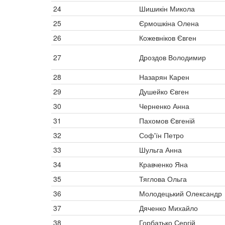
24
Шишикін Микола
25
Єрмошкіна Олена
26
Кожевніков Євген
27
Дроздов Володимир
28
Назарян Карен
29
Душейко Євген
30
Черненко Анна
31
Пахомов Євгеній
32
Соф'їн Петро
33
Шульга Анна
34
Кравченко Яна
35
Тяглова Ольга
36
Молодецький Олександр
37
Дяченко Михайло
38
Горбатько Сергій