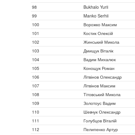
98
Bukhalo Yurii
99
Manko Serhii
100
Ворожко Максим
101
Костик Олексій
102
Жинський Микола
103
Дмищук Віталік
104
Вадим Михалюк
105
Конощук Роман
106
Літвінов Олександр
107
Літвінов Максим
108
Тітовський Микола
109
Золотоус Вадим
110
Шевчук Олександр
111
Голубцов Віталій
112
Пелипенко Артур