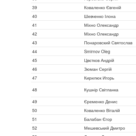
39
Коваленко Євгеній
40
Шевченко Ілона
41
Міхно Олександр
42
Міхно Олександр
43
Понаровский Святослав
44
Smirnov Oleg
45
Цвєтков Андрій
46
Зюман Сергій
47
Кирилюк Игорь
48
Кушнір Світланка
49
Єременко Денис
50
Коваленко Віталій
51
Балабан Єгор
52
Мешевський Дмитро