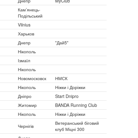
Днепр
MyClub
Кам’янець-
Подільський
Vilnius
Харьков
Днепр
"Дай5"
Нікополь
Ізмаїл
Нікополь
Новомосковск
НМСК
Нікополь
Ніжки і Доріжки
Дніпро
Start Dnipro
Житомир
BANDA Running Club
Нікополь
Ніжки і Доріжки
Ветеранський біговий
Чернігів
клуб Міцні 300