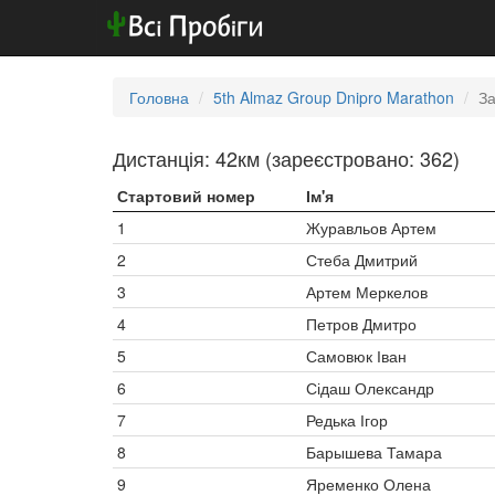
Головна
5th Almaz Group Dnipro Marathon
За
Дистанція: 42км (зареєстровано: 362)
Стартовий номер
Ім'я
1
Журавльов Артем
2
Стеба Дмитрий
3
Артем Меркелов
4
Петров Дмитро
5
Самовюк Іван
6
Сідаш Олександр
7
Редька Ігор
8
Барышева Тамара
9
Яременко Олена