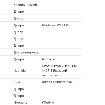
Кропивницький
Дніпро
Днепр
Дніпро
#Побігли My Club
Днепр
Днепр
Дніпро
Днепропетровск
Дніпро
#побігли
Біговий клуб «Чернігів»
Чернігів
«407 Військовий
госпіталь»
Київ
Adidas Runners Kyiv
Дніпро
Дніпро
Нікополь
#Побігли