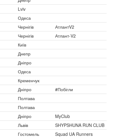
Днепр
Lviv
Одеса
Чернігів
АтлантV2
Чернігів
Атлант-V2
Київ
Днепр
Дніпро
Одеса
Кременчук
Дніпро
#Побігли
Полтава
Полтава
Дніпро
MyClub
Львів
SHYPSHUNA RUN CLUB
Гостомель
Squad UA Runners