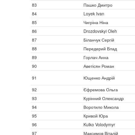
83
Пашко Дмитро
84
Loyek Ivan
85
Чигріна Ніна
86
Drozdovskyi Oleh
87
Біланчук Сергій
88
Передерий Влад
89
Горлач Анна
90
Аветісян Роман
91
Ющенко Андрій
92
Єфремова Ольга
93
Курінний Олександр
94
Воротило Микола
95
Кривой Юра
96
Kulko Volodymyr
97
Максимов Віталій