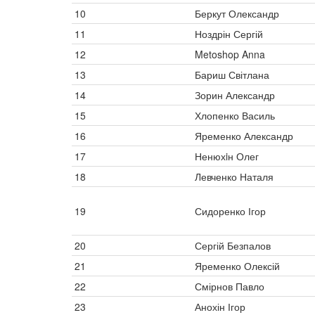
10
Беркут Олександр
11
Ноздрін Сергій
12
Metoshop Anna
13
Бариш Світлана
14
Зорин Александр
15
Хлопенко Василь
16
Яременко Александр
17
Ненюхiн Олег
18
Левченко Наталя
19
Сидоренко Ігор
20
Сергій Безпалов
21
Яременко Олексій
22
Смірнов Павло
23
Анохін Ігор