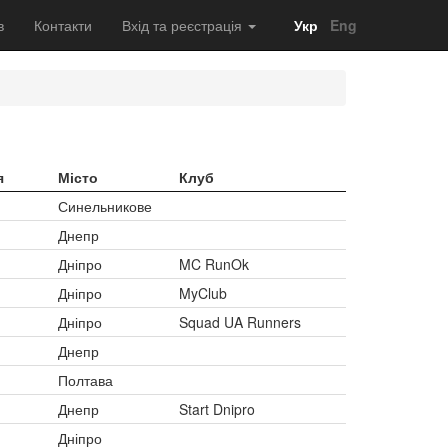
в
Контакти
Вхід та реєстрація
Укр
Eng
я
Місто
Клуб
Синельникове
Днепр
Дніпро
MC RunOk
Дніпро
MyClub
Дніпро
Squad UA Runners
Днепр
Полтава
Днепр
Start Dnipro
Дніпро