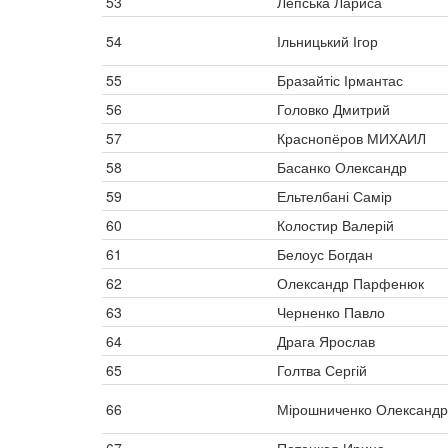
53
Лепська Лариса
54
Ільницький Ігор
55
Бразайтіс Ірмантас
56
Головко Дмитрий
57
Краснопёров МИХАИЛ
58
Басанко Олександр
59
Ельтелбані Самір
60
Колостир Валерій
61
Белоус Богдан
62
Олександр Парфенюк
63
Черненко Павло
64
Драга Ярослав
65
Голтва Сергій
66
Мірошниченко Олександр