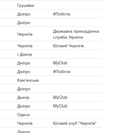
Грушівка
Дніпро
#Побігли
Дніпро
Державна прикордонна
Чернігів
служба України
Чернігів
Біговий Чернігів
г.Днепр
Дніпро
MyClub
Дніпро
#Побігли
Кам'янське
Дніпро
Днепр
MyClub
Дніпро
MyClub
Одеса
Чернігів
Біговий клуб "Чернігів"
Дніпро