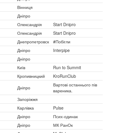
Вінниця
Дніпро
Олександрія
Start Dnipro
Олександрія
Start Dnipro
Днепропетровск
#Побігли
Дніпро
Interpipe
Дніпро
Київ
Run to Summit
Кропивницкий
KroRunClub
Вартові останнього пів
Дніпро
вареника.
Запоріжжя
Карлівка
Pulse
Дніпро
Псих-одинак
Дніпро
МК РанОк