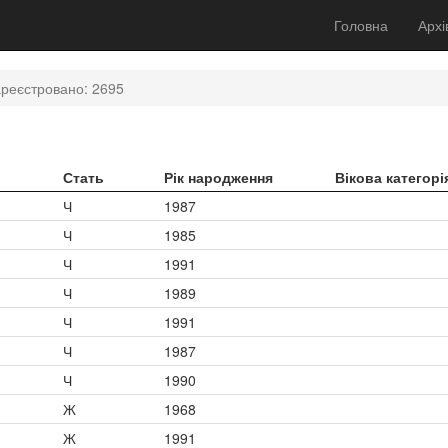
Головна
Архі
реєстровано: 2695
Стать
Рік народження
Вікова категорі
Ч
1987
Ч
1985
Ч
1991
Ч
1989
Ч
1991
Ч
1987
Ч
1990
Ж
1968
Ж
1991