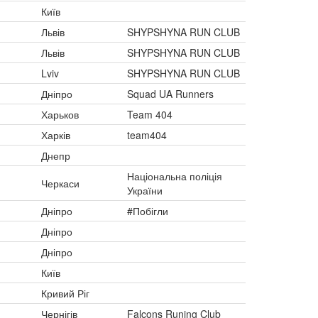
Київ
Львів
SHYPSHYNA RUN CLUB
Львів
SHYPSHYNA RUN CLUB
Lviv
SHYPSHYNA RUN CLUB
Дніпро
Squad UA Runners
Харьков
Team 404
Харків
team404
Днепр
Національна поліція
Черкаси
України
Дніпро
#Побігли
Дніпро
Дніпро
Київ
Кривий Ріг
Чернігів
Falcons Runing Club