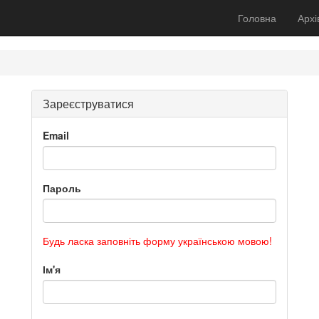
Головна
Архі
Зареєструватися
Email
Пароль
Будь ласка заповніть форму українською мовою!
Ім'я