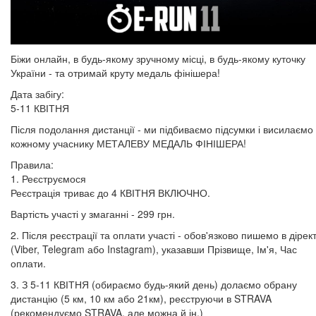
Біжи онлайн, в будь-якому зручному місці, в будь-якому куточку
України - та отримай круту медаль фінішера!
Дата забігу:
5-11 КВІТНЯ
Після подолання дистанції - ми підбиваємо підсумки і висилаємо
кожному учаснику МЕТАЛЕВУ МЕДАЛЬ ФІНІШЕРА!
Правила:
1. Реєструємося
Реєстрація триває до 4 КВІТНЯ ВКЛЮЧНО.
Вартість участі у змаганні - 299 грн.
2. Після реєстрації та оплати участі - обов'язково пишемо в дірект
(Viber, Telegram або Instagram), указавши Прізвище, Ім'я, Час
оплати.
3. З 5-11 КВІТНЯ (обираємо будь-який день) долаємо обрану
дистанцію (5 км, 10 км або 21км), реєструючи в STRAVA
(рекомендуємо STRAVA, але можна й ін.)