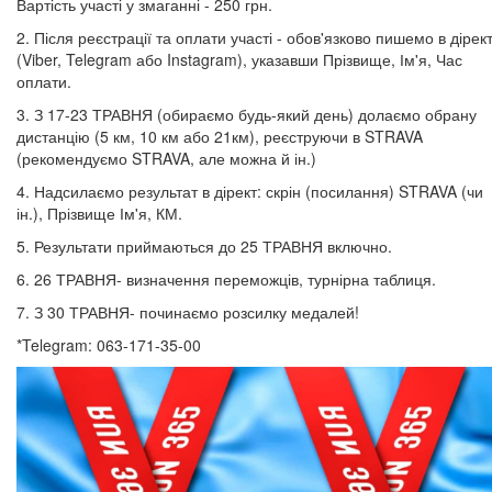
Вартість участі у змаганні - 250 грн.
2. Після реєстрації та оплати участі - обов'язково пишемо в дірект
(Viber, Telegram або Instagram), указавши Прізвище, Ім'я, Час
оплати.
3. З 17-23 ТРАВНЯ (обираємо будь-який день) долаємо обрану
дистанцію (5 км, 10 км або 21км), реєструючи в STRAVA
(рекомендуємо STRAVA, але можна й ін.)
4. Надсилаємо результат в дірект: скрін (посилання) STRAVA (чи
ін.), Прізвище Ім'я, КМ.
5. Результати приймаються до 25 ТРАВНЯ включно.
6. 26 ТРАВНЯ- визначення переможців, турнірна таблиця.
7. З 30 ТРАВНЯ- починаємо розсилку медалей!
*Telegram: 063-171-35-00