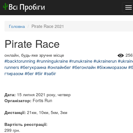
To
na
Головна
Pirate Race 2021
Pirate Race
онлайн, будь-яке зручне місце
256
#backtorunning
#runningukraine
#runukraine
#ukrainerun
#ukrain
runners
#бегукраина
#онлайнбег
#бегонлайн
#біжиморазом
#б
гтиразом
#бег
#біг
#забіг
Дата:
15 липня 2021 року, четвер
Організатор:
Fortis Run
Дистанції:
21км, 10км, 5км, 3км
Вартість реєстрації:
299 грн.