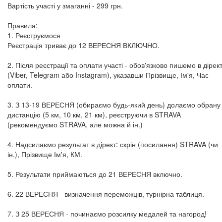
Вартість участі у змаганні - 299 грн.
Правила:
1. Реєструємося
Реєстрація триває до 12 ВЕРЕСНЯ ВКЛЮЧНО.
2. Після реєстрації та оплати участі - обов'язково пишемо в дірект
(Viber, Telegram або Instagram), указавши Прізвище, Ім'я, Час
оплати.
3. З 13-19 ВЕРЕСНЯ (обираємо будь-який день) долаємо обрану
дистанцію (5 км, 10 км, 21 км), реєструючи в STRAVA
(рекомендуємо STRAVA, але можна й ін.)
4. Надсилаємо результат в дірект: скрін (посилання) STRAVA (чи
ін.), Прізвище Ім'я, КМ.
5. Результати приймаються до 21 ВЕРЕСНЯ включно.
6. 22 ВЕРЕСНЯ - визначення переможців, турнірна таблиця.
7. З 25 ВЕРЕСНЯ - починаємо розсилку медалей та нагород!