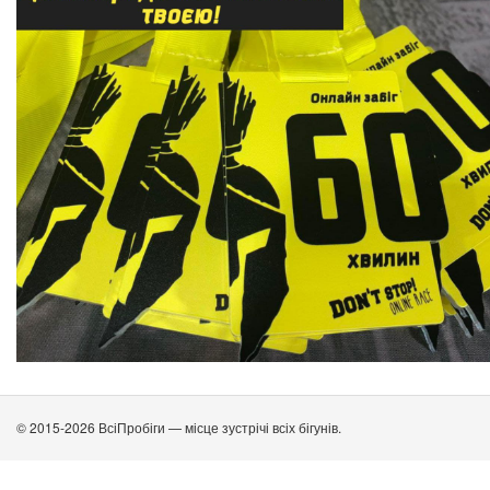
© 2015-2026 ВсіПробіги — місце зустрічі всіх бігунів.