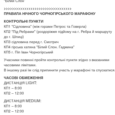
“Білий Слон”
>>>>>>>>>>>>>>>>>>>>>>>>>>>>>>>>>
ПРАВИЛА НІЧНОГО ЧОРНОГІРСЬКОГО МАРАФОНУ
КОНТРОЛЬНІ ПУНКТИ
КП1 "Сідловина" (між горами Петрос та Говерла)
КП2 "Під Ребрами" (роздоріжжя підйому на г. Ребра й маршруту
до г. Шпиці)
КП3 сідловина перед г. Смотрич
КП4 гірська хатина "Білий Слон. Ґаджина"
КП5 г. Піп Іван Чорногірський
Учасники повинні пройти контрольні пункти згідно з вказаними
часовими лімітами.
В іншому разі їм слід припинити участь у марафоні та спускатися
ЧАСОВІ ОБМЕЖЕННЯ
ДИСТАНЦІЯ LIGHT:
КП1 – 8:00
КП2 – 12:00
ДИСТАНЦІЯ MEDIUM:
КП1 – 8:00
КП2 – 12:00