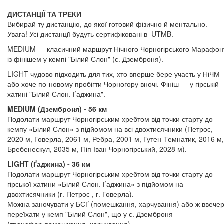
ДИСТАНЦІЇ ТА ТРЕКИ
Вибирай ту дистанцію, до якої готовий фізично й ментально.
Увага! Усі дистанції будуть сертифіковані в UTMB.
MEDIUM — класичний маршрут Нічного Чорногірського Марафон
із фінішем у кемпі "Білий Слон" (с. Дземброня).
LIGHT чудово підходить для тих, хто вперше бере участь у НіЧМ
або хоче по-новому пробігти Чорногору вночі. Фініш — у гірській
хатині "Білий Слон. Ґаджина".
MEDIUM (Дземброня) - 56 км
Подолати маршрут Чорногірським хребтом від точки старту до
кемпу «Білий Слон» з підйомом на всі двохтисячники (Петрос,
2020 м, Говерла, 2061 м, Ребра, 2001 м, Гутен-Темнатик, 2016 м,
Бребенескул, 2035 м, Піп Іван Чорногірський, 2028 м).
LIGHT (Ґаджина) - 36 км
Подолати маршрут Чорногірським хребтом від точки старту до
гірської хатини «Білий Слон. Ґаджина» з підйомом на
двохтисячники (г. Петрос , г. Говерла).
Можна заночувати у БСҐ (помешкання, харчування) або ж ввечер
переїхати у кемп "Білий Слон", що у с. Дземброня