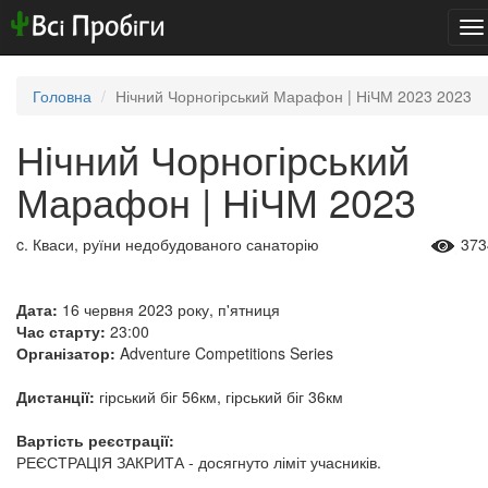
To
na
Головна
Нічний Чорногірський Марафон | НіЧМ 2023 2023
Нічний Чорногірський
Марафон | НіЧМ 2023
c. Кваси, руїни недобудованого санаторію
373
Дата:
16 червня 2023 року, п'ятниця
Час старту:
23:00
Організатор:
Adventure Competitions Series
Дистанції:
гірський біг 56км, гірський біг 36км
Вартість реєстрації:
РЕЄСТРАЦІЯ ЗАКРИТА - досягнуто ліміт учасників.