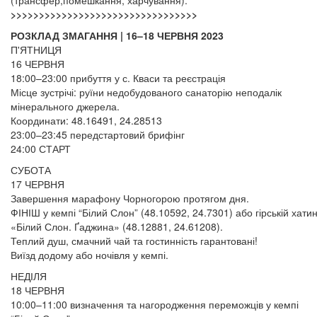
(трансфер,помешкання, харчування).
>>>>>>>>>>>>>>>>>>>>>>>>>>>>>>>>>​​​​​​​
РОЗКЛАД ЗМАГАННЯ | 16–18 ЧЕРВНЯ 2023
П'ЯТНИЦЯ
16 ЧЕРВНЯ
18:00–23:00 прибуття у с. Кваси та реєстрація
Місце зустрічі: руїни недобудованого санаторію неподалік
мінерального джерела.
Координати: 48.16491, 24.28513
23:00–23:45 передстартовий брифінг
24:00 СТАРТ
СУБОТА
17 ЧЕРВНЯ
Завершення марафону Чорногорою протягом дня.
ФІНІШ у кемпі “Білий Слон” (48.10592, 24.7301) або гірській хатин
«Білий Слон. Ґаджина» (48.12881, 24.61208).
Теплий душ, смачний чай та гостинність гарантовані!
Виїзд додому або ночівля у кемпі.
НЕДІЛЯ
18 ЧЕРВНЯ
10:00–11:00 визначення та нагородження переможців у кемпі