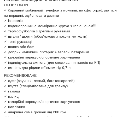
ОБОВ'ЯЗКОВЕ
✓ cправний мобільний телефон з можливістю сфотографуватися
на вершині, здійснювати дзвінки
✓ ізофолія
✓ водонепроникна мембранна куртка з капюшоном!!!
✓ термофутболка з довгими рукавами
✓ штани / шорти (обов'язково з покриттям колін)
✓ тонкі рукавиці
✓ шапка або баф
✓ добрий налобний ліхтарик + запасні батарейки
✓ калорійні перекуси/спортивне харчування
✓ індивідуальна ємність (для споживання напоїв на КП)
✓ ємність для рідини об'ємом від 0,7 л
РЕКОМЕНДОВАНЕ
✓ одяг (зручний, легкий, багатошаровий)
✓ взуття (спеціалізоване для трейлу)
✓ гамаші
✓ палиці
✓ калорійні перекуси/спортивне харчування
✓ наплічник
✓ аварійна сума грошей від 200 грн