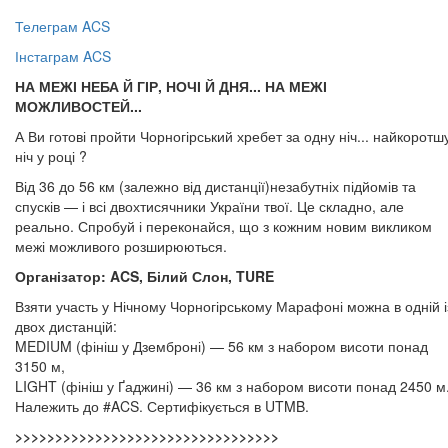
Телеграм ACS
Інстаграм ACS
НА МЕЖІ НЕБА Й ГІР, НОЧІ Й ДНЯ... НА МЕЖІ
МОЖЛИВОСТЕЙ...
А Ви готові пройти Чорногірський хребет за одну ніч... найкоротш
ніч у році ?
Від 36 до 56 км (залежно від дистанції)незабутніх підйомів та
спусків — і всі двохтисячники України твої. Це складно, але
реально. Спробуй і переконайся, що з кожним новим викликом
межі можливого розширюються.
Організатор: ACS, Білий Слон, TURE
Взяти участь у Нічному Чорногірському Марафоні можна в одній і
двох дистанцій:
MEDIUM (фініш у Дземброні) — 56 км з набором висоти понад
3150 м,
LIGHT (фініш у Ґаджині) — 36 км з набором висоти понад 2450 м
Належить до #ACS. Сертифікується в UTMB.
​​​​​​​>>>>>>>>>>>>>>>>>>>>>>>>>>>>>>>>>​​​​​​​