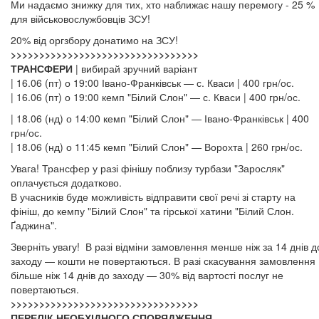
Ми надаємо знижку для тих, хто наближає нашу перемогу - 25 %
для військовослужбовців ЗСУ!
20% від оргзбору донатимо на ЗСУ!
>>>>>>>>>>>>>>>>>>>>>>>>>>>>>>>>>
ТРАНСФЕРИ
| вибирай зручний варіант
| 16.06 (пт) о 19:00 Івано-Франківськ — с. Кваси | 400 грн/ос.
| 16.06 (пт) о 19:00 кемп "Білий Слон" — с. Кваси | 400 грн/ос.
| 18.06 (нд) о 14:00 кемп "Білий Слон" — Івано-Франківськ | 400
грн/ос.
| 18.06 (нд) о 11:45 кемп "Білий Слон" — Ворохта | 260 грн/ос.
Увага! Трансфер у разі фінішу поблизу турбази "Заросляк"
оплачується додатково.
В учасників буде можливість відправити свої речі зі старту на
фініш, до кемпу "Білий Слон" та гірської хатини "Білий Слон.
Ґаджина".
Зверніть увагу! В разі відміни замовлення менше ніж за 14 днів д
заходу — кошти не повертаються. В разі скасування замовлення
більше ніж 14 днів до заходу — 30% від вартості послуг не
повертаються.
>>>>>>>>>>>>>>>>>>>>>>>>>>>>>>>>>
ПЕРЕЛІК НЕОБХІДНОГО СПОРЯДЖЕННЯ