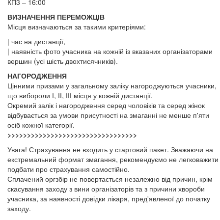
КП3 – 16:00
ВИЗНАЧЕННЯ ПЕРЕМОЖЦІВ
Місця визначаються за такими критеріями:
| час на дистанції,
| наявність фото учасника на кожній із вказаних організаторами
вершин (усі шість двохтисячників).
НАГОРОДЖЕННЯ
Цінними призами у загальному заліку нагороджуються учасники,
що вибороли І, ІІ, ІІІ місця у кожній дистанції.
Окремий залік і нагородження серед чоловіків та серед жінок
відбувається за умови присутності на змаганні не менше п'яти
осіб кожної категорії.
>>>>>>>>>>>>>>>>>>>>>>>>>>>>>>>>>
Увага! Страхування не входить у стартовий пакет. Зважаючи на
екстремальний формат змагання, рекомендуємо не легковажити 
подбати про страхування самостійно.
Сплачений оргзбір не повертається незалежно від причин, крім
скасування заходу з вини організаторів та з причини хвороби
учасника, за наявності довідки лікаря, пред'явленої до початку
заходу.