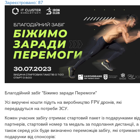
Зареєстровано: 87
Благодійний забіг "Біжимо заради Перемоги"
Усі виручені кошти підуть на виробництво FPV дронів, які
передадуться на потреби ЗСУ.
Кожен учасник забігу отримає стартовий пакет із подарунками від
партнерів, стартовий номер та медаль за подолання дистанції, а
також серед усіх буде визначено переможців забігу, які отримают
подарунки від спонсорів: