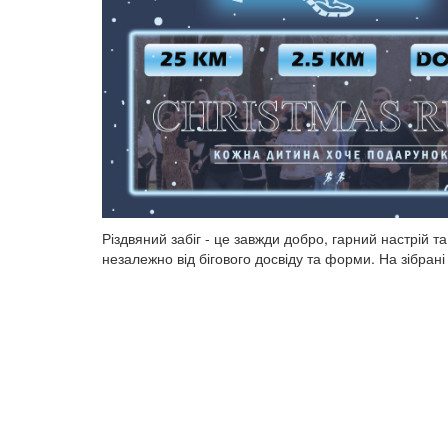
Різдвяний забіг - це завжди добро, гарний настрій та
незалежно від бігового досвіду та форми. На зібран