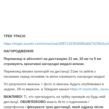
ТРЕК ТРАСИ:
https://maps.suunto.com/move/user3087132303/680a8d74239c6c
НАГОРОДЖЕННЯ:
Переможці в абсолюті на дистанціях 21 км, 10 км та 5 км
отримують креативні нагородні медалі-млини.
Переможці вікових категорій на дистанції 21км та забігів з
песиками серед чоловіків та жінок отримують нагородні медалі
Усі результати змагань + фото зі змагань будуть опубліковані в
неділю, 28-го вересня, в Telegram каналі
https://t.me/multiki_races
ВАЖЛИВО!
Ті, хто претендують на трійку призерів на будь-якій
дистанції,
ОБОВ'ЯЗКОВО
мають бігти з годинником /
смартфоном і
фіксувати трек дистанції, який одразу після