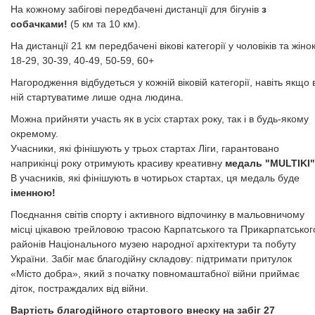
На кожному забігові передбачені дистанції для бігунів
з
собачками!
(5 км та 10 км).
​​​​​​​На дистанції 21 км передбачені вікові категорії у чоловіків та жінок
18-29, 30-39, 40-49, 50-59, 60+
Нагородження відбудеться у кожній віковій категорії, навіть якщо 
ній стартуватиме лише одна людина.
Можна прийняти участь як в усіх стартах року, так і в будь-якому
окремому.
Учасники, які фінішують у трьох стартах Ліги, гарантовано
наприкінці року отримують красиву креативну
медаль "MULTIKI"
В учасників, які фінішують в чотирьох стартах, ця медаль буде
іменною!
​​​​​​​​​​​​​​​​​​Поєднання світів спорту і активного відпочинку в мальовничому
місці цікавою трейловою трасою Карпатського та Прикарпатськог
районів Національного музею народної архітектури та побуту
України. Забіг має благодійну складову: підтримати притулок
«Місто добра», який з початку повномаштабної війни приймає
діток, постраждалих від війни.
​​​​​​​Вартість благодійного стартового внеску на забіг 27