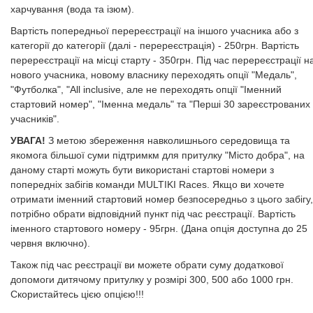
харчування (вода та ізюм).​​​​​​​
​​​​​​​Вартість попередньої перереєстрації на іншого учасника або з
категорії до категорії (далі - перереєстрація) - 250грн. Вартість
перереєстрації на місці старту - 350грн. Під час перереєстрації н
нового учасника, новому власнику переходять опції "Медаль",
"Футболка", "All inclusive, але не переходять опції "Іменний
стартовий номер", "Іменна медаль" та "Перші 30 зареєстрованих
учасників".
УВАГА!
З метою збереження навколишнього середовища та
якомога більшої суми підтримкм для притулку "Місто добра", на
даному старті можуть бути використані стартові номери з
попередніх забігів команди MULTIKI Races. Якщо ви хочете
отримати іменний стартовий номер безпосередньо з цього забігу,
потрібно обрати відповідний пункт під час реєстрації. Вартість
іменного стартового номеру - 95грн. (Дана опція доступна до 25
червня включно).
​​​Також під час реєстрації ви можете обрати суму додаткової
допомоги дитячому притулку у розмірі 300, 500 або 1000 грн.
Скористайтесь цією опцією!!!
​​​​​​​