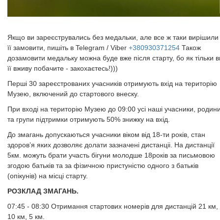
Якщо ви зареєструвались без медальки, але все ж таки вирішили
її замовити, пишіть в Telegram / Viber
+380930371254
Також
дозамовити медальку можна буде вже після старту, бо як тільки в
її вживу побачите - закохаєтесь!)))​​​​​​​
Перші 30 зареєстрованих учасників отримують вхід на територію
Музею, включений до стартового внеску.
При вході на територію Музею до 09:00 усі наші учасники, родин
та групи підтримки отримують 50% знижку на вхід.
До змагань допускаються учасники віком від 18-ти років, стан
здоров’я яких дозволяє долати зазначені дистанціі. На дистанції
5км. можуть брати участь бігуни молодше 18років за письмовою
згодою батьків та за фізичною пристуністю одного з батьків
(опікунів) на місці старту.
РОЗКЛАД ЗМАГАНЬ.
07:45 - 08:30 Отримання стартових номерів для дистанцій 21 км,
10 км, 5 км.