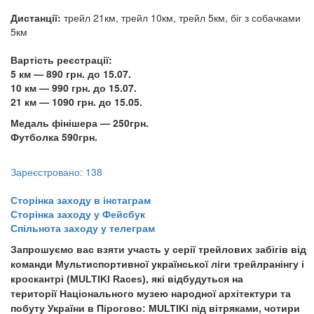
Дистанції:
трейл 21км, трейл 10км, трейл 5км, біг з собачками
5км
Вартість реєстрації:
5 км — 890 грн. до 15.07.
10 км — 990 грн. до 15.07.
21 км — 1090 грн. до 15.05.
Медаль фінішера — 250грн.
Футболка 590грн.
Зареєстровано: 138
​​​​​​​​​​​​​​Сторінка заходу в інстаграм
Сторінка заходу у Фейсбук
Спільнота заходу у телеграм
Запрошуємо вас взяти участь у серії трейлових забігів від
команди Мультиспортивної української ліги трейлранінгу і
кроскантрі (MULTIKI Races), які відбудуться на
території Національного музею народної архітектури та
побуту України в Пірогово: MULTIKI під вітряками, чотири