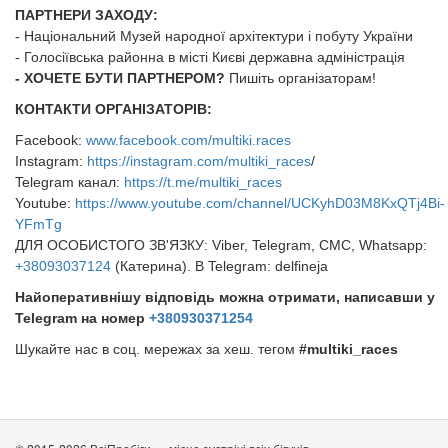
ПАРТНЕРИ ЗАХОДУ:
- Національний Музей народної архітектури і побуту України
- Голосіївська районна в місті Києві державна адміністрація
​​​​​​​- ХОЧЕТЕ БУТИ ПАРТНЕРОМ?
Пишіть організаторам!
КОНТАКТИ ОРГАНІЗАТОРІВ:
Facebook:
www.facebook.com/multiki.races
Instagram:
https://instagram.com/multiki_races
/
Telegram канал:
https://t.me/multiki_races
Youtube:
https://www.youtube.com/channel/UCKyhD03M8KxQTj4Bi-
YFmTg
ДЛЯ ОСОБИСТОГО ЗВ'ЯЗКУ: Viber, Telegram, СМС, Whatsapp:
+38093037124
(Катерина). В Telegram: delfineja
Найоперативнішу відповідь можна отримати, написавши у
Telegram на номер
+380930371254
​​​​​​​Шукайте нас в соц. мережах за хеш. тегом
#multiki_races