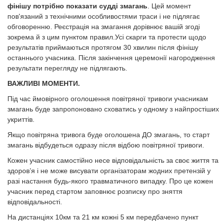
фінішу потрібно показати судді змагань
. Цей момент
пов'язаний з технічними особливостями траси і не підлягає
обговоренню. Реєстрація на змагання дорівнює вашій згоді
зокрема й з цим пунктом правил.Усі скарги та протести щодо
результатів приймаються протягом 30 хвилин після фінішу
останнього учасника. Після закінчення церемонії нагородження
результати перегляду не підлягають.
ВАЖЛИВІ МОМЕНТИ.
Під час ймовірного оголошення повітряної тривоги учасникам
змагань буде запропоновано сховатись у одному з найпростіших
укриттів.
Якщо повітряна тривога буде оголошена ДО змагань, то старт
змагань відбудеться одразу після відбою повітряної тривоги.
Кожен учасник самостійно несе відповідальність за своє життя та
здоров’я і не може висувати організаторам жодних претензій у
разі настання будь-якого травматичного випадку. Про це кожен
учасник перед стартом заповнює розписку про зняття
відповідальності.
На дистанціях 10км та 21 км кожні 5 км передбачено пункт