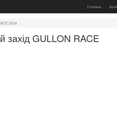
Головна
Архі
RACE 2024
ий захід GULLON RACE