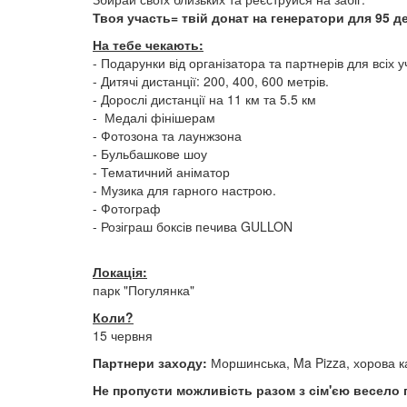
Твоя участь= твій донат на генератори для 95 
На тебе чекають:
- Подарунки від організатора та партнерів для всіх 
- Дитячі дистанції: 200, 400, 600 метрів.
- Дорослі дистанції на 11 км та 5.5 км
- Медалі фінішерам
- Фотозона та лаунжзона
- Бульбашкове шоу
- Тематичний аніматор
- Музика для гарного настрою.
- Фотограф
- Розіграш боксів печива GULLON
Локація:
парк "Погулянка"
Коли?
15 червня
Партнери заходу:
Моршинська, Ma Pizza, хорова ка
Не пропусти можливість разом з сім'єю весело 