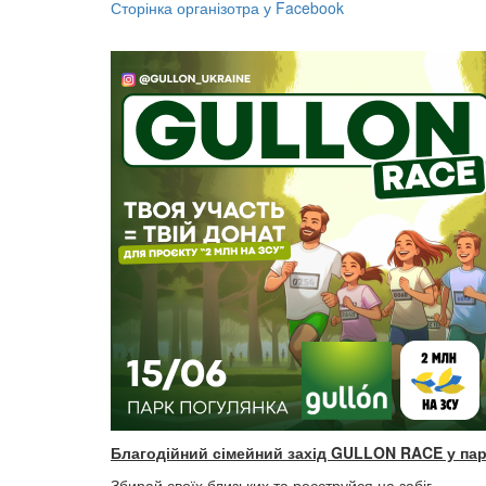
Сторінка організотра у Facebook
Благодійний сімейний захід GULLON RACE у па
Збирай своїх близьких та реєструйся на забіг.