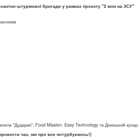
десантно-штурмової бригади у рамках проєкту "2 млн на ЗСУ"
учасників
пела "Дударик", Food Mission, Easy Technology та Домашній кухар.
провести час, ми про все потурбуємось!)