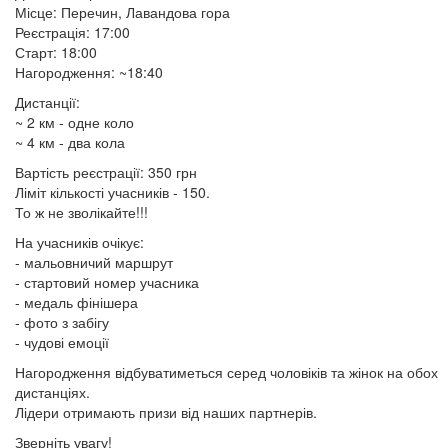
Місце: Перечин, Лавандова гора
Реєстрація: 17:00
Старт: 18:00
Нагородження: ~18:40
Дистанції:
~ 2 км - одне коло
~ 4 км - два кола
Вартість реєстрації: 350 грн
Ліміт кількості учасників - 150.
То ж не зволікайте!!!
На учасників очікує:
- мальовничий маршрут
- стартовий номер учасника
- медаль фінішера
- фото з забігу
- чудові емоції
Нагородження відбуватиметься серед чоловіків та жінок на обох
дистанціях.
Лідери отримають призи від наших партнерів.
Зверніть увагу!