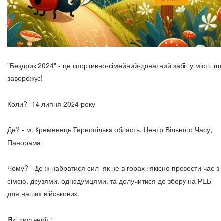
"Бездрик 2024" - це спортивно-сімейний-донатний забіг у місті, щ
заворожує!
Коли? -14 липня 2024 року
Де? - м. Кременець Тернопілька область, Центр Вільного Часу,
Панорама
Чому? - Де ж набратися сил як не в горах і якісно провести час з
сімєю, друзями, однодумцями, та долучитися до збору на РЕБ
для наших військових.
Які дистанції :