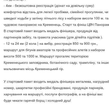
- 4км - безкоштовна реєстрація (донат на довільну суму)
комфортна відстань для легкої пробіжки, сімейної прогулянки, чи
швидкої ходьби у затінку літнього лісу з набором висоти 100 м. та
чудовою панорамою на Кременець. Старт та фініш ЦВЧ Панорам
В стартовий пакет входить медаль фінішера, продукція від
партненрів забігу, та грамота учасника (для дітейта підлітків ).
- 12 та 24 км (2 кола ) на вибір, реєстрація 850 та 900 грн.,
маршрут для бігунів аматорів та професійних алетів з набором
висоти 500 та 1000 м. Маршрут прогаляє територією
Кременецького заповідника, ботанічного саду, трампліну, та інши
мальовничих місць Кременецький гір.
У стартовий пакет входить медаль фінішера металева, нагрудни
номер, шкарпетки професійні брендовані, продукція парнерів,
харчування на маршруті, послуги фотографів, а на фініші вас
буде чекати гарячій борщ і холодний душ!