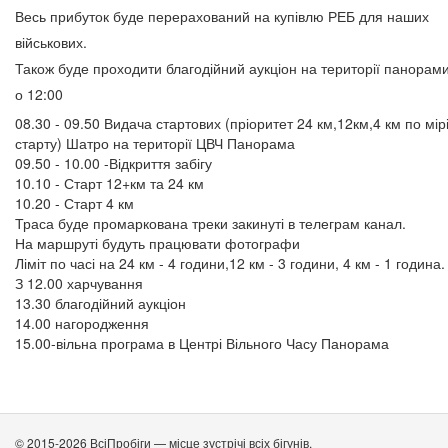
Весь прибуток буде перерахований на купівлю РЕБ для наших
військових.
Також буде проходити благодійний аукціон на території панорам
о 12:00
08.30 - 09.50 Видача стартових (пріоритет 24 км,12км,4 км по мір
старту) Шатро на території ЦВЧ Панорама
09.50 - 10.00 -Відкриття забігу
10.10 - Старт 12+км та 24 км
10.20 - Старт 4 км
Траса буде промаркована треки закинуті в телеграм канал.
На маршруті будуть працювати фотографи
Ліміт по часі на 24 км - 4 години,12 км - 3 години, 4 км - 1 година.
З 12.00 харчування
13.30 благодійний аукціон
14.00 нагородження
15.00-вільна програма в Центрі Вільного Часу Панорама
© 2015-2026 ВсіПробіги — місце зустрічі всіх бігунів.