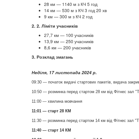
28 км — 1140 м з КЧ 5 год
14 км — 530 м з КЧ 3 год 20 хв
9 км — 300 м з КЧ 2 год
2. 2. Ліміти учасників
27,7 км — 100 учасників
13,9 км — 250 учасників
8,6 км — 200 учасників
3. Розклад змагань
Неділя, 17 листопада 2024 р.
09:30 — початок видачі стартових пакетів, видача закри
10:50 — розминка перед стартом 28 км від Фітнес зал "T
11:00 — хвилина мовчання
11:01 — старт 28 КМ
11:30 — розминка перед стартом 14 км від Фітнес зал "T
11:40 — старт 14 КМ