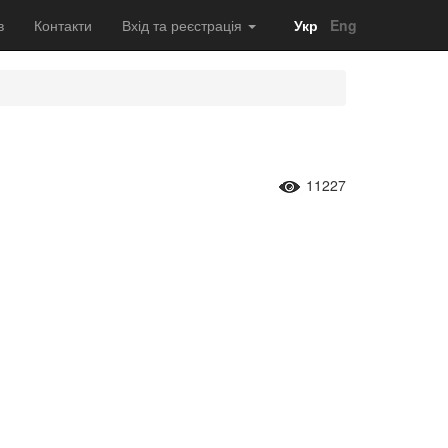
в
Контакти
Вхід та реєстрація
Укр
Eng
11227