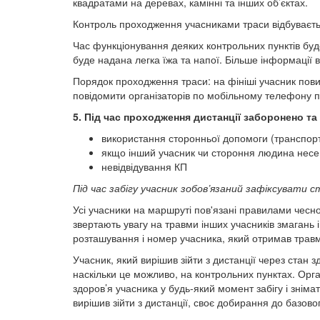
квадратами на деревах, камінні та інших об’єктах.
Контроль проходження учасниками траси відбувається
Час функціонування деяких контрольних пунктів буд
буде надана легка їжа та напої. Більше інформації в 
Порядок проходження траси: на фініші учасник пови
повідомити організаторів по мобільному телефону п
5. Під час проходження дистанції заборонено та
використання сторонньої допомоги (транспорт,
якщо інший учасник чи стороння людина несе
невідвідування КП​​​​​​​
Під час забігу учасник зобов’язаний зафіксуват
Усі учасники на маршруті пов'язані правилами чесно
звертають увагу на травми інших учасників змагань 
розташування і номер учасника, який отримав травм
Учасник, який вирішив зійти з дистанції через стан 
наскільки це можливо, на контрольних пунктах. Орга
здоров’я учасника у будь-який момент забігу і зніма
вирішив зійти з дистанції, своє добирання до базово