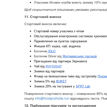
Учасники бігових клубів мають знижку 10% при реєс
Щоб скористатися пільговими умовами реєстрації
11. Стартовий внесок
Стартовий внесок включає:
Стартовий номер учасника з чіпом
Обслуговування електронною системою хроном
Підживлення на пунктах харчування
Фінішне КП: юшка, чай, водичка
Батончик
IDLO
Батончик Driver від
Житомирських ласощів
Пригощання від партнера Зерновита
Чай від
PHYTOSVIT
Знижки від партнерів
Флаер на безкоштовне пиво від гастропабу
Плезе
Знижка 5% від
BUKET
Знижка 20% на тестуванні у
SPRT Lab
Повернення стартового внеску – повернення 80% від
пошту
info@tvoiapryhoda.run
відповідного листа. Пов
12. Підбивання підсумків та нагородження