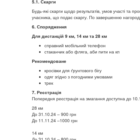
5.1. Скарги
Будь-які скарги щодо результатів, умов участі та п
учасника, що подає скаргу. По завершенню нагород
6. Спорядження
Для дистанцій 9 км, 14 км та 28 км
справний мобільний телефон
стаканчик або фляга, аби пити на кп
Рекомендоване
кросівки для ґрунтового бігу
одяг згідно з погодними умовами
трек
7. Реєстрація
Попередня реєстрація на змагання доступна до 10.11
28 км
До 31.10.24 – 900 грн
До 11.11.24 –1000 грн
14 км
До 31.10.24 – 800 грн