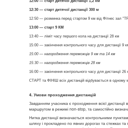
12:00 — старт дитячої дистанції 1,2 км
12:30 — старт дитячої дистанції 300 м
12:50 — розминка перед стартом 9 км від Фітнес зал "TR
13:00 — старт 9 КМ
13:40 — ліміт часу першого кола на дистанції 28 км
15:00 — закінчення контрольного часу для дистанції 9 к
15:00 — нагородження переможців 9 км та 14 км
15:30 — нагородження переможців 28 км
16:00 — закінчення контрольного часу для дистанції 26 
СТАРТ та ФІНІШ всіх дистанцій відбувається в одному м
4. Умови проходження дистанцій
Завданням учасника є проходження всієї дистанції 
маршрутом в режимі non-stop, та самостійно визначаю
Нитка дистанції визначається контрольними пунктам
шляху і прокладено по явних дорогах та стежках т