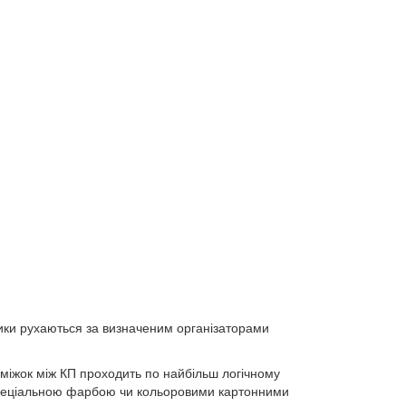
ники рухаються за визначеним організаторами
оміжок між КП проходить по найбільш логічному
 спеціальною фарбою чи кольоровими картонними