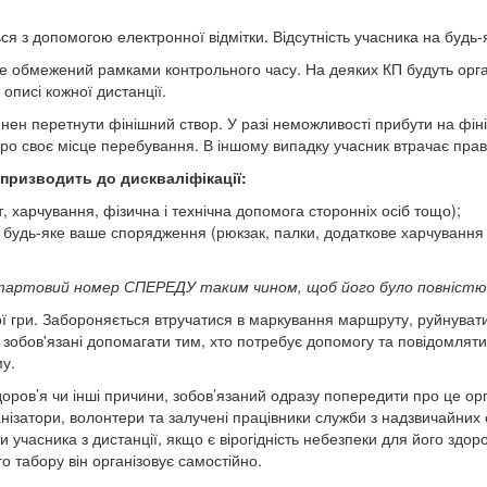
 з допомогою електронної відмітки. Відсутність учасника на будь-
е обмежений рамками контрольного часу. На деяких КП будуть орган
описі кожної дистанції.
нен перетнути фінішний створ. У разі неможливості прибути на фін
ро своє місце перебування. В іншому випадку учасник втрачає право
 призводить до дискваліфікації:
 харчування, фізична і технічна допомога сторонніх осіб тощо);
 будь-яке ваше спорядження (рюкзак, палки, додаткове харчування
и стартовий номер СПЕРЕДУ таким чином, щоб його було повністю
ї гри. Забороняється втручатися в маркування маршруту, руйнувати 
і зобов'язані допомагати тим, хто потребує допомогу та повідомляти
у.
здоров’я чи інші причини, зобов’язаний одразу попередити про це орг
нізатори, волонтери та залучені працівники служби з надзвичайних
ти учасника з дистанції, якщо є вірогідність небезпеки для його зд
го табору він організовує самостійно.