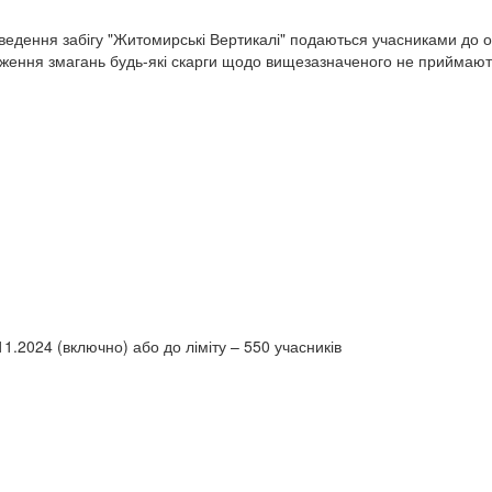
роведення забігу "Житомирські Вертикалі" подаються учасниками до о
ження змагань будь-які скарги щодо вищезазначеного не приймають
.2024 (включно) або до ліміту – 550 учасників