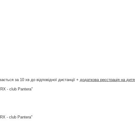
вається за 10 хв до відповідної дистанції +
додаткова реєстрація на дитяч
RX - club Pantera"
RX - club Pantera"