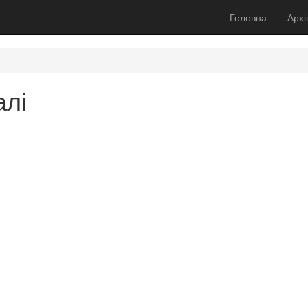
Головна
Архі
алі