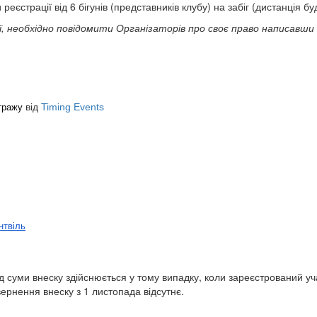
трації від 6 бігунів (представників клубу) на забіг (дистанція будь-яка)
, необхідно повідомити Організаторів про своє право написавш
від
Timing Events
етражу
нтвіль
 суми внеску здійснюється у тому випадку, коли зареєстрований уч
ернення внеску з 1 листопада відсутнє.