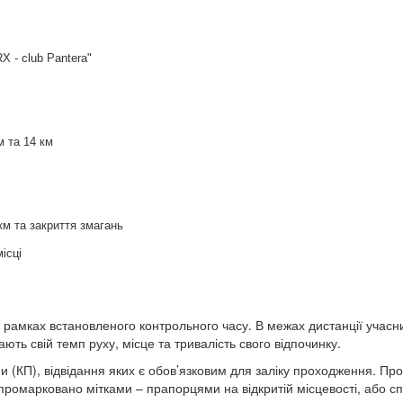
X - club Pantera"
м та 14 км
км та закриття змагань
ісці
в рамках встановленого контрольного часу. В межах дистанції учас
ть свій темп руху, місце та тривалість свого відпочинку.
и (КП), відвідання яких є обов’язковим для заліку проходження. Пр
а промарковано мітками – прапорцями на відкритій місцевості, або