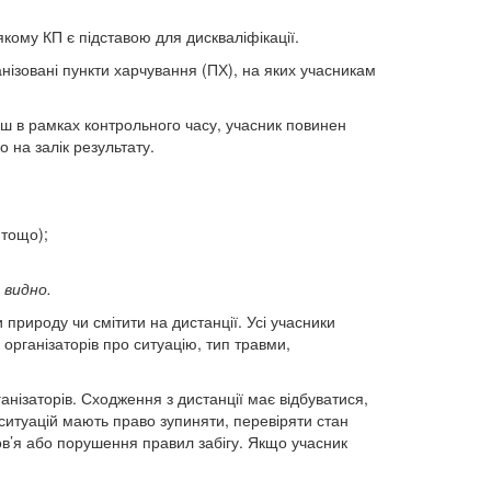
якому КП є підставою для дискваліфікації.
ізовані пункти харчування (ПХ), на яких учасникам
іш в рамках контрольного часу, учасник повинен
 на залік результату.
 тощо);
 видно.
природу чи смітити на дистанції. Усі учасники
 організаторів про ситуацію, тип травми,
анізаторів. Сходження з дистанції має відбуватися,
 ситуацій мають право зупиняти, перевіряти стан
оров’я або порушення правил забігу. Якщо учасник