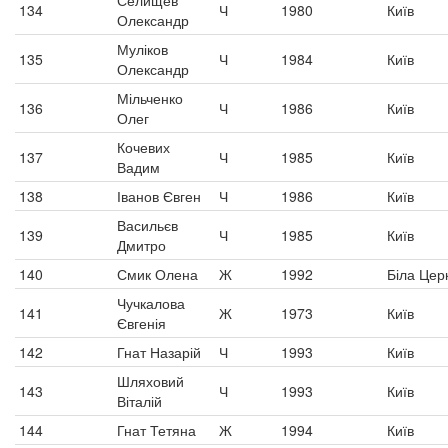
Селищев
134
Ч
1980
Київ
Олександр
Муліков
135
Ч
1984
Київ
Олександр
Мільченко
136
Ч
1986
Київ
Олег
Кочевих
137
Ч
1985
Київ
Вадим
138
Іванов Євген
Ч
1986
Київ
Васильєв
139
Ч
1985
Київ
Дмитро
140
Смик Олена
Ж
1992
Біла Цер
Чучкалова
141
Ж
1973
Київ
Євгенія
142
Гнат Назарій
Ч
1993
Київ
Шляховий
143
Ч
1993
Київ
Віталій
144
Гнат Тетяна
Ж
1994
Київ