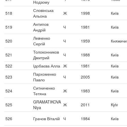
Нодзому
Словінська
518
Ж
1998
Київ
Альона
Антипов
519
Ч
1981
Київ
Андрій
Левченко
520
Ч
1959
Княжичи
Сергій
Толоконников
521
Ч
1988
Київ
Дмитрий
522
Ідобаєва Алла
Ж
1981
Київ
Пархоменко
523
Ч
2005
Київ
Павло
Ситниченко
524
Ж
1983
Київ
Тетяна
GRAMATIKOVA
525
Ж
2011
Kyiv
Niya
526
Грачов Віталій
Ч
1984
Київ