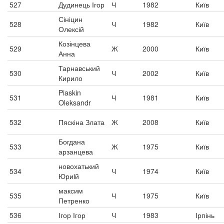
527
Дудинець Ігор
Ч
1982
Київ
Сініцин
528
Ч
1982
Київ
Олексій
Козінцева
529
Ж
2000
Київ
Анна
Тарнавський
530
Ч
2002
Київ
Кирило
Piaskin
531
Ч
1981
Київ
Oleksandr
532
Пяскіна Злата
Ж
2008
Київ
Богдана
533
Ж
1975
Київ
арзанцева
новохатький
534
Ч
1974
Київ
Юриiй
максим
535
Ч
1975
Київ
Петренко
536
Ігор Ігор
Ч
1983
Ірпінь