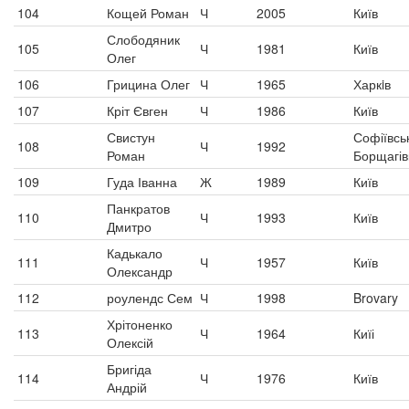
104
Кощей Роман
Ч
2005
Київ
Слободяник
105
Ч
1981
Київ
Олег
106
Грицина Олег
Ч
1965
Харкiв
107
Кріт Євген
Ч
1986
Київ
Свистун
Софіївсь
108
Ч
1992
Роман
Борщагів
109
Гуда Іванна
Ж
1989
Київ
Панкратов
110
Ч
1993
Київ
Дмитро
Кадькало
111
Ч
1957
Київ
Олександр
112
роулендс Сем
Ч
1998
Brovary
Хрітоненко
113
Ч
1964
Киїі
Олексій
Бригіда
114
Ч
1976
Київ
Андрій