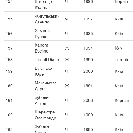
154
Штольце
Ч
1996
Берлін
Кʼєлль
Жигульський
155
Ч
1997
Київ
Данило
Хоменко
156
Ч
1985
Київ
Руслан
Kanora
157
Ж
1994
Kyiv
Eveline
158
Tisdall Diane
Ж
1990
Toronto
В‘язінько
159
Ч
2000
Київ
Юрій
Максимова
160
Ж
1991
Київ
Дарья
Зубович
161
Ч
2006
Корнин
Антон
Шерехора
162
Ч
1990
Київ
Олександр
Зубенко
163
Ч
1985
Київ
Євген