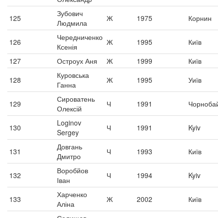
Зубович
125
Ж
1975
Корнин
Людмила
Чередниченко
126
Ж
1995
Київ
Ксенія
127
Остроух Аня
Ж
1999
Київ
Куровська
128
Ж
1995
Уиїв
Ганна
Сироватень
129
Ч
1991
Чорноба
Олексій
Loginov
130
Ч
1991
Kyiv
Sergey
Довгань
131
Ч
1993
Київ
Дмитро
Воробйов
132
Ч
1994
Kyiv
Іван
Харченко
133
Ж
2002
Київ
Аліна