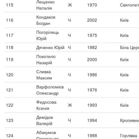
Лещенко
115
Ж
1970
Святопет
Наталія
Кондаков
116
Ч
2002
Київ
Богдан
Погорілець
117
Ч
1975
Київ
Юрій
118
Дяченко Юрій
Ч
1982
Біла Цер
Покотило
119
Ч
2000
Київ
Назарій
Сливка
120
Ч
1986
Київ
Максим
Варфоломієв
121
Ч
1976
Київ
Олександр
Федосова
122
Ж
1993
Київ
Ксенія
Демідов
123
Ч
1994
Кропивн
Валерій
Абакумов
124
Ч
1988
Горлівка
Олександр