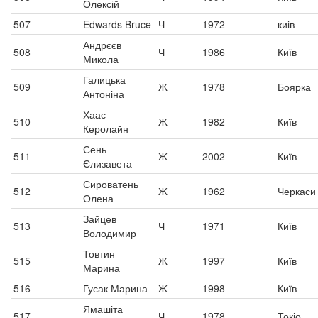
Олексій
507
Edwards Bruce
Ч
1972
киів
Андрєєв
508
Ч
1986
Київ
Микола
Галицька
509
Ж
1978
Боярка
Антоніна
Хаас
510
Ж
1982
Київ
Керолайн
Сень
511
Ж
2002
Київ
Єлизавета
Сироватень
512
Ж
1962
Черкаси
Олена
Зайцев
513
Ч
1971
Київ
Володимир
Товтин
515
Ж
1997
Київ
Марина
516
Гусак Марина
Ж
1998
Київ
Ямашіта
517
Ч
1978
Токіо