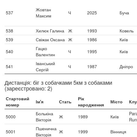
Жовтан
537
Ч
2025
Буча
Максим
538
Хилюк Галина
Ж
1993
Ковель
539
Свіжак Оксана
Ж
1986
Київ
Гацко
540
Ч
1995
Київ
Валентин
Іванський
541
Ч
1987
Дніпро
Сергій
Дистанція: біг з собачками 5км з собаками
(зареєстровано: 2)
Стартовий
Рік
Ім'я
Стать
Місто
Кл
номер
народження
Болькіна
Par
5000
Ж
1989
Київ
Вікторія
Run
Пшенична
5001
Ж
1999
Вінниця
Вікторія