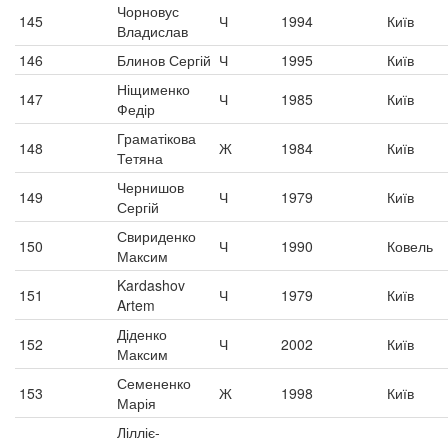
Чорновус
145
Ч
1994
Київ
Владислав
146
Блинов Сергій
Ч
1995
Київ
Ніщименко
147
Ч
1985
Київ
Федір
Граматікова
148
Ж
1984
Київ
Тетяна
Чернишов
149
Ч
1979
Київ
Сергій
Свириденко
150
Ч
1990
Ковель
Максим
Kardashov
151
Ч
1979
Київ
Artem
Діденко
152
Ч
2002
Київ
Максим
Семененко
153
Ж
1998
Київ
Марія
Лілліє-