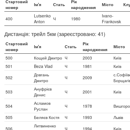
Стартовий
Рік
Ім'я
Стать
Місто
Кл
номер
народження
Lutsenko
Ivano-
400
Ч
1980
Anton
Frankovsk
Дистанція: трейл 5км (зареєстровано: 41)
Стартовий
Рік
Ім'я
Стать
Місто
номер
народження
500
Кощей Дмитро
Ч
2003
Київ
501
Beza Vlad
Ч
1981
Київ
Довгань
с.Софіїв
502
Ч
2009
Дмитро
Борщагі
Ануфрієв
503
Ч
2001
Київ
Денис
Асламов
504
Ч
1978
Вишгоро
Руслан
505
Беляєв Костя
Ч
1993
Львів
Литвиненко
506
Ч
1994
Київ