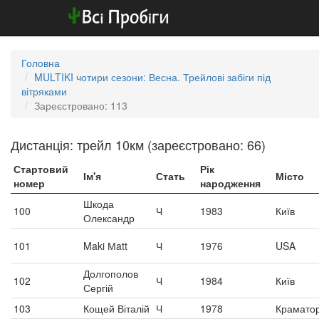
Головна
MULTIKI чотири сезони: Весна. Трейлові забіги під
вітряками
Зареєстровано: 113
Дистанція: трейл 10км (зареєстровано: 66)
Стартовий
Рік
Ім'я
Стать
Місто
номер
народження
Шкода
100
Ч
1983
Київ
Олександр
101
Maki Мatt
Ч
1976
USA
Долгополов
102
Ч
1984
Київ
Сергій
103
Кощей Віталій
Ч
1978
Крамато