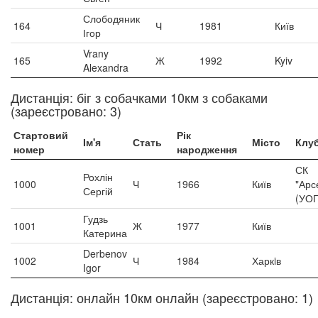
Слободяник
164
Ч
1981
Київ
Ігор
Vrany
165
Ж
1992
Kyiv
Alexandra
Дистанція: біг з собачками 10км з собаками
(зареєстровано: 3)
Стартовий
Рік
Ім'я
Стать
Місто
Клу
номер
народження
СК
Рохлін
1000
Ч
1966
Київ
"Арс
Сергій
(УОП
Гудзь
1001
Ж
1977
Київ
Катерина
Derbenov
1002
Ч
1984
Харкiв
Igor
Дистанція: онлайн 10км онлайн (зареєстровано: 1)