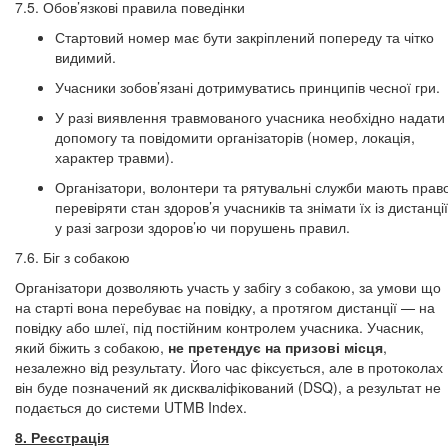
7.5. Обов’язкові правила поведінки
Стартовий номер має бути закріплений попереду та чітко
видимий.
Учасники зобов’язані дотримуватись принципів чесної гри.
У разі виявлення травмованого учасника необхідно надати
допомогу та повідомити організаторів (номер, локація,
характер травми).
Організатори, волонтери та рятувальні служби мають прав
перевіряти стан здоров’я учасників та знімати їх із дистанції
у разі загрози здоров’ю чи порушень правил.
7.6. Біг з собакою
Організатори дозволяють участь у забігу з собакою, за умови що
на старті вона перебуває на повідку, а протягом дистанції — на
повідку або шлеї, під постійним контролем учасника. Учасник,
який біжить з собакою,
не претендує на призові місця
,
незалежно від результату. Його час фіксується, але в протоколах
він буде позначений як дискваліфікований (DSQ), а результат не
подається до системи UTMB Index.
8. Реєстрація