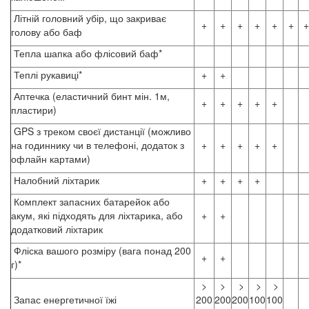
Літній головний убір, що закриває
+
+
+
+
+
+
+
голову або баф
Тепла шапка або флісовий баф*
Теплі рукавиці*
+
+
Аптечка (еластичний бинт мін. 1м,
+
+
+
+
+
пластири)
GPS з треком своєї дистанції (можливо
на годиннику чи в телефоні, додаток з
+
+
+
+
+
офлайн картами)
Налобний ліхтарик
+
+
+
+
Комплект запасних батарейок або
акум, які підходять для ліхтарика, або
+
+
додатковий ліхтарик
Фліска вашого розміру (вага понад 200
+
+
г)*
>
>
>
>
>
Запас енергетичної їжі
200
200
200
100
100