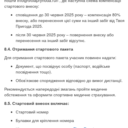
пошти
info@tvoiapryhoda.run
, діє наступна схема компенсації
стартового внеску:
сповіщення до 30 червня 2025 року – компенсація 80%
внеску, або перенесення цієї суми на інший забіг від Твоя
Пригода 2025.
після 30 червня 2025 року – повернення внеску або
перенесення на інший забіг відсутнє.
8.4. Отримання стартового пакета
Для отримання стартового пакета учасник повинен надати:
Документ, що посвідчує особу (паспорт, водійське
посвідчення тощо).
Обов’язкове спорядження відповідно до вимог дистанції.
Рекомендується напередодні змагань пройти медичне
обстеження та оформити спортивне медичне страхування.
8.5. Стартовий внесок включає:
Стартовий номер
Булавки для кріплення номера