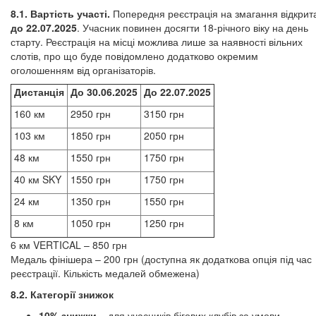
8.1. Вартість участі.
Попередня реєстрація на змагання відкрит
до 22.07.2025
. Учасник повинен досягти 18-річного віку на день
старту. Реєстрація на місці можлива лише за наявності вільних
слотів, про що буде повідомлено додатково окремим
оголошенням від організаторів.
Дистанція
До 30.06.2025
До 22.07.2025
160 км
2950 грн
3150 грн
103 км
1850 грн
2050 грн
48 км
1550 грн
1750 грн
40 км SKY
1550 грн
1750 грн
24 км
1350 грн
1550 грн
8 км
1050 грн
1250 грн
6 км VERTICAL – 850 грн
Медаль фінішера – 200 грн (доступна як додаткова опція під час
реєстрації. Кількість медалей обмежена)
8.2. Категорії знижок
10% знижки
– для учасників бігових клубів за умови