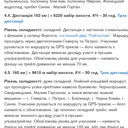
Бульчиньоха, полонину Хом’яків, полонину Явірник, Женецький
водоспад, хребет Синяк - Малий Ґорґан.
4.4. Дистанція 103 км | + 6220 набір висоти. КЧ – 30 год.
Трек
дистанції
Рівень складності:
складний. Дистанція є частиною стомильник
з фінішем у селищі Ворохта,
гостинний двір "Райтштоки"
. Маршру
проходить через двотисячники Говерлу та Петрос. Учасники
рухаються по маршруту за GPS-треком — його наявність є
обов’язковою. Дистанція вимагає досвіду участі в гірських
ультратрейлах. Обов’язкова умова для учасників— наявність
фінішу на трейлі довжиною не менше 70 км.
4.5. 160 км | + 9610 м набір висоти. КЧ – 50 год.
Трек дистанці
Рівень складності:
дуже складний. Лінійний кільцевий маршрут,
що проходить усіма хребтами навколо Буковелю: Чорногірським,
Свидовецьким, Малим Горганом, а також включає знакові
вершини — г. Говерла, г. Петрос, г. Близниця, г. Чорна Клива, г.
Синяк. Учасники рухаються по маршруту за GPS-треком — його
наявність є обов’язковою. Це технічно складний трейл, який
вимагає значного досвіду участі в гірських
ультратрейлах. Обов’язкова умова для учасників — наявність
фінішу на трейлі довжиною не менше 100 км, або два фініші на