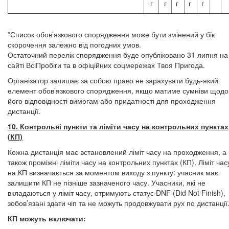
г
г
г
г
г
*Список обов’язкового спорядження може бути змінений у бік
скорочення залежно від погодних умов.
Остаточний перелік спорядження буде опубліковано 31 липня на
сайті ВсіПробіги та в офіційних соцмережах Твоя Пригода.
Організатор залишає за собою право не зарахувати будь-який
елемент обов’язкового спорядження, якщо матиме сумніви щодо
його відповідності вимогам або придатності для проходження
дистанції.
10. Контрольні пункти та ліміти часу на контрольних пунктах
(КП)
Кожна дистанція має встановлений ліміт часу на проходження, а
також проміжні ліміти часу на контрольних пунктах (КП). Ліміт час
на КП визначається за моментом виходу з пункту: учасник має
залишити КП не пізніше зазначеного часу. Учасники, які не
вкладаються у ліміт часу, отримують статус DNF (Did Not Finish),
зобов’язані здати чіп та не можуть продовжувати рух по дистанції
КП можуть включати: