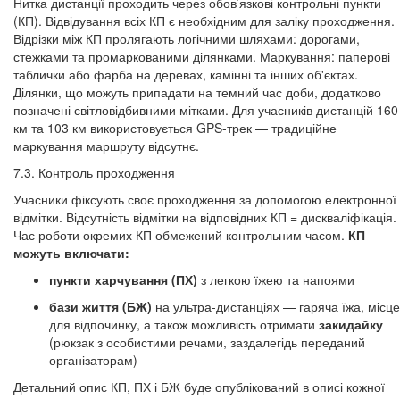
Нитка дистанції проходить через обов’язкові контрольні пункти
(КП). Відвідування всіх КП є необхідним для заліку проходження.
Відрізки між КП пролягають логічними шляхами: дорогами,
стежками та промаркованими ділянками. Маркування: паперові
таблички або фарба на деревах, камінні та інших об'єктах.
Ділянки, що можуть припадати на темний час доби, додатково
позначені світловідбивними мітками. Для учасників дистанцій 160
км та 103 км використовується GPS-трек — традиційне
маркування маршруту відсутнє.
7.3. Контроль проходження
Учасники фіксують своє проходження за допомогою електронної
відмітки. Відсутність відмітки на відповідних КП = дискваліфікація.
Час роботи окремих КП обмежений контрольним часом.
КП
можуть включати:
пункти харчування (ПХ)
з легкою їжею та напоями
бази життя (БЖ)
на ультра-дистанціях — гаряча їжа, місце
для відпочинку, а також можливість отримати
закидайку
(рюкзак з особистими речами, заздалегідь переданий
організаторам)
Детальний опис КП, ПХ і БЖ буде опублікований в описі кожної