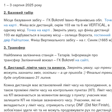
1 – 3 серпня 2025 року
2. Базовий табір
Місце базування забігу – ГК Bukovel Івано-Франківська обл.
Точк
на карті
. Фініш всіх дистанцій, окрім 103 км та 6 км VERTICAL, в
одному місці.
Точка на карті
​​​​​​​. Зверніть увагу, що фініш дистанції
103 км відбувається в іншому місці – селище Ворохта,
гостинний
двір Райтштоки
. Фініш Вертикального забігу – на г. Синяк (1665 м)
3. Трансфер
Найближча залізнична станція – Татарів. Інформація про
трансфер Залізничний вокзал – ГК Bukovel
на сайті
.
4. Дистанції, ліміти часу та вимоги.
Зверніть увагу, що треки
можуть зазнати змін, оскільки – а це пригода :) Фінальні трек
буде опубліковано 31 липня.
Кожна дистанція має встановлений ліміт часу на проходження, а
також проміжні ліміти часу на контрольних пунктах (КП). Ліміт час
на КП визначається за моментом виходу з пункту: учасник має
залишити КП не пізніше зазначеного часу. Учасники, які не
вкладаються у ліміт часу, отримують статус DNF (Did Not Finish),
зобов’язані здати чіп та не можуть продовжувати рух по дистанції