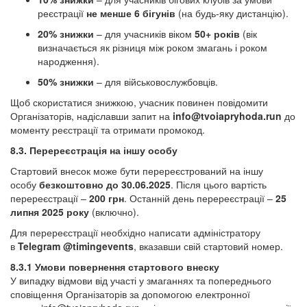
реєстрації
не менше 6 бігунів
(на будь-яку дистанцію).
20% знижки
– для учасників віком
50+ років
(вік
визначається як різниця між роком змагань і роком
народження).
50% знижки
– для військовослужбовців.
Щоб скористатися знижкою, учасник повинен повідомити
Організаторів, надіславши запит на
info@tvoiapryhoda.run
до
моменту реєстрації та отримати промокод.
8.3. Перереєстрація на іншу особу
Стартовий внесок може бути перереєстрований на іншу
особу
безкоштовно до 30.06.2025
. Після цього вартість
перереєстрації –
200 грн
. Останній день перереєстрації –
25
липня 2025 року
(включно).
Для перереєстрації необхідно написати адміністратору
в
Telegram @timingevents
, вказавши свій стартовий номер.
8.3.1 Умови повернення стартового внеску
У випадку відмови від участі у змаганнях та попереднього
сповіщення Організаторів за допомогою електронної