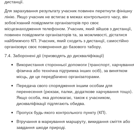
дистанції.
Для зарахування результату учасник повинен перетнути фінішну
лінію​​​​​​​. Якщо учасник не встигає в межах контрольного часу, він
зобов’язаний повідомити організаторів про своє
місцезнаходження телефоном. Учасник, який зійшов з дистанції,
повинен повідомити організаторів та, за можливості, дістатися
найближчого КП. Учасник, який сходить з дистанції, самостійно
організовує своє повернення до базового табору.
7.4. Заборонені дії (призводять до дискваліфікації)
Використання сторонньої допомоги (транспорт, харчування
фізична або технічна підтримка інших осіб), за винятком
місць, де це передбачено організаторами.
Передача свого спорядження іншим особам для
перенесення (рюкзак, палки, додаткове харчування тощо).
Якщо особа, яка допомагає, також є учасником,
дискваліфікації підлягають обидва.
Пропуск будь-якого контрольного пункту (КП).
Втручання в маркування маршруту, викидання сміття або
завдання шкоди природі.