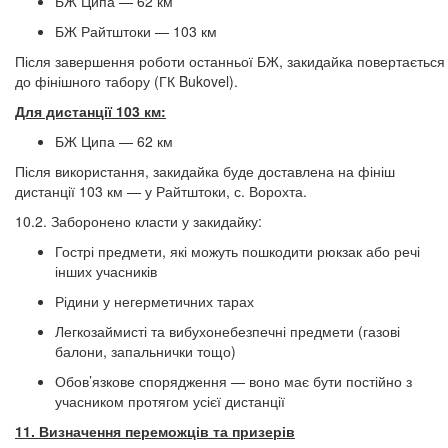
БЖ Ципа — 62 км
БЖ Райтштоки — 103 км
Після завершення роботи останньої БЖ, закидайка повертається
до фінішного табору (ГК Bukovel).
Для дистанції 103 км:
БЖ Ципа — 62 км
Після використання, закидайка буде доставлена на фініш
дистанції 103 км — у Райтштоки, с. Ворохта.
10.2. Заборонено класти у закидайку:
Гострі предмети, які можуть пошкодити рюкзак або речі
інших учасників
Рідини у негерметичних тарах
Легкозаймисті та вибухонебезпечні предмети (газові
балони, запальнички тощо)
Обов’язкове спорядження — воно має бути постійно з
учасником протягом усієї дистанції
11. Визначення переможців та призерів