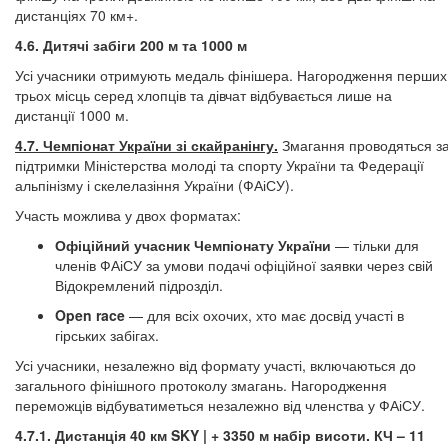
дистанціях 70 км+.
4.6. Дитячі забіги 200 м та 1000 м
Усі учасники отримують медаль фінішера. Нагородження перших
трьох місць серед хлопців та дівчат відбувається лише на
дистанції 1000 м.
4.7. Чемпіонат України зі скайранінгу.
Змагання проводяться з
підтримки Міністерства молоді та спорту України та Федерації
альпінізму і скелелазіння України (ФАіСУ).
Участь можлива у двох форматах:
Офіційний учасник Чемпіонату України
— тільки для
членів ФАіСУ за умови подачі офіційної заявки через свій
Відокремлений підрозділ.
Open race
— для всіх охочих, хто має досвід участі в
гірських забігах.
Усі учасники, незалежно від формату участі, включаються до
загального фінішного протоколу змагань. Нагородження
переможців відбуватиметься незалежно від членства у ФАіСУ.
4.7.1. Дистанція 40 км SKY | + 3350 м набір висоти. КЧ – 11