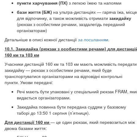
пункти харчування (ПХ)
з легкою їжею та напоями
бази життя (БЖ)
на ультра-дистанціях — гаряча їжа, місце
для відпочинку, а також можливість отримати
закидайку
(рюкзак з особистими речами, заздалегідь переданий
організаторам)
Детальніше в описі кожної дистанції
за посиланням
.​​​​​​​
10.1. Закидайка (рюкзак з особистими речами​​​​​​​) для дистанці
160 км та 103 км
Учасники дистанцій 160 км та 103 км мають можливість передати
закидайку — рюкзак з особистими речами, який буде
транспортуватися організаторами на відповідні контрольні
пункти. Умови передачі:
Речі мають бути упаковані у спеціальний рюкзак FRAM, яки
видається організаторами.
Закидайка повинна бути передана суддям у базовому
таборі до 13:50 1 серпня (п’ятниця).​​​​​​​
Для дистанції 160 км
— це один рюкзак, який перевозиться між
двома базами життя: