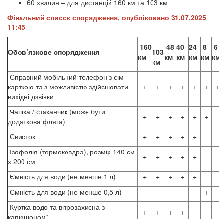
60 хвилин – для дистанцій 160 км та 103 км
Фінальний список спорядження, опубліковано 31.07.2025
11:45
160
48
40
24
8
6
Обов’язкове спорядження
103
км
км
км
км
км
к
км
Справний мобільний телефон з сім-
карткою та з можливістю здійснювати
+
+
+
+
+
+
+
вихідні дзвінки
Чашка / стаканчик (може бути
+
+
+
+
+
+
додаткова фляга)
Свисток
+
+
+
+
+
Ізофолія (термоковдра), розмір 140 см
+
+
+
+
+
х 200 см
Ємність для води (не менше 1 л)
+
+
+
+
+
Ємність для води (не менше 0,5 л)
+
Куртка водо та вітрозахисна з
+
+
+
+
капюшоном*