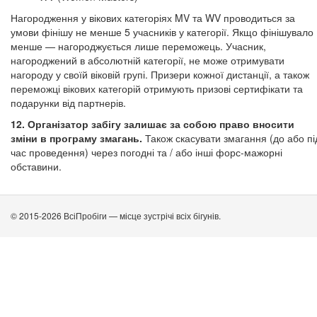
Нагородження у вікових категоріях MV та WV проводиться за
умови фінішу не менше 5 учасників у категорії. Якщо фінішувало
менше — нагороджується лише переможець. Учасник,
нагороджений в абсолютній категорії, не може отримувати
нагороду у своїй віковій групі. Призери кожної дистанції, а також
переможці вікових категорій отримують призові сертифікати та
подарунки від партнерів.
12. Організатор забігу залишає за собою право вносити
зміни в програму змагань.
Також скасувати змагання (до або пі
час проведення) через погодні та / або інші форс-мажорні
обставини.
© 2015-2026 ВсіПробіги — місце зустрічі всіх бігунів.