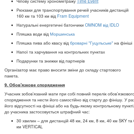
Чіпову систему хронометражу
Time Event
Рюкзаки для транспортування речей учасників дистанцій
160 км та 103 км від
Fram Equipment
Натуральні енергетичні батончики
OMNOM від IDLO
Пляшка води від
Моршинська
Пляшка пива або квасу від
броварні "Гуцульське"
на фініші
Напої та харчування на контрольних пунктах
Подарунки та знижки від партнерів
Організатор має право вносити зміни до складу стартового
пакета.
9. Обов'язкове спорядження​​​​​​​​​​​​​​
Учасник зобов’язаний мати при собі повний перелік обов’язковог
спорядження та нести його самостійно від старту до фінішу. У раз
його відсутності на фініші або на будь-якому контрольному пункті
до учасника застосовується штрафний час:
30 хвилин – для дистанцій 48 км, 24 км, 8 км, 40 км SKY та 
км VERTICAL