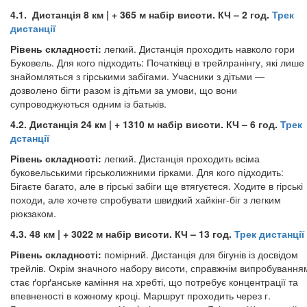
4.1. Дистанція 8​ км | + 365 м набір висоти. КЧ – 2 год.
Трек
дистанції
Рівень складності:
легкий. Дистанція проходить навколо гори
Буковель. Для кого підходить: Початківці в трейлранінгу, які лише
знайомляться з гірськими забігами. Учасники з дітьми —
дозволено бігти разом із дітьми за умови, що вони
супроводжуються одним із батьків.
4.2. Дистанція 24 км | + 1310 м набір висоти. КЧ – 6 год.
Трек
дстанції
Рівень складності:
легкий. Дистанція проходить всіма
буковельськими гірськолижними гірками. Для кого підходить:
Бігаєте багато, але в гірські забіги ще втягуєтеся. Ходите в гірські
походи, але хочете спробувати швидкий хайкінг-біг з легким
рюкзаком.
4.3. 48 км | + 3022 м набір висоти. КЧ – 13 год.
Трек дистанції
Рівень складності:
помірний. Дистанція для бігунів із досвідом
трейлів. Окрім значного набору висоти, справжнім випробування
стає ґорґанське каміння на хребті, що потребує концентрації та
впевненості в кожному кроці. Маршрут проходить через г.