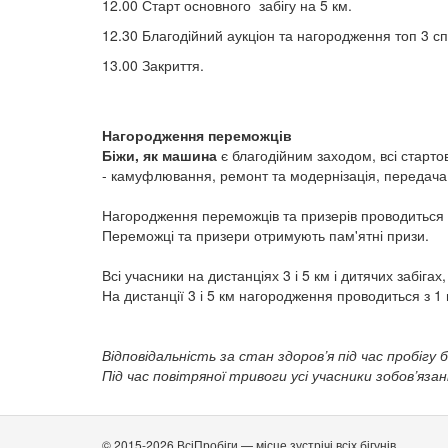
12.00 Старт основного забігу на 5 км.
12.30 Благодійний аукціон та нагородження топ 3 спо
13.00 Закриття.
Нагородження переможців
Біжи, як машина
є благодійним заходом, всі старто
- камуфлювання, ремонт та модернізація, передач
Нагородження переможців та призерів проводиться 
Переможці та призери отримують пам'ятні призи.
Всі учасники на дистанціях 3 і 5 км і дитячих забіг
На дистанції 3 і 5 км нагородження проводиться з 1 п
Відповідальність за стан здоров’я під час пробігу 
Під час повітряної тривоги усі учасники зобов’яза
© 2015-2026 ВсіПробіги — місце зустрічі всіх бігунів.