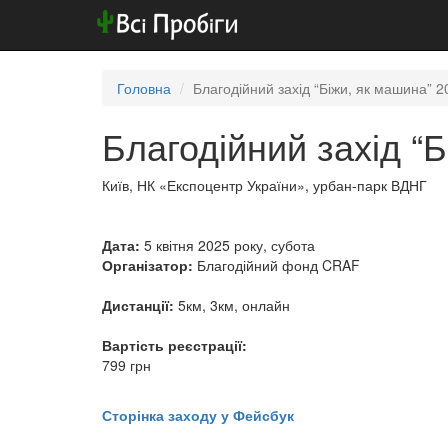
Головна
Благодійний захід “Біжи, як машина” 2
Благодійний захід “
Київ, НК «Експоцентр України», урбан-парк ВДНГ
Дата:
5 квітня 2025 року, субота
Організатор:
Благодійний фонд CRAF
Дистанції:
5км, 3км, онлайн
Вартість реєстрації:
799 грн
Сторінка заходу у Фейсбук