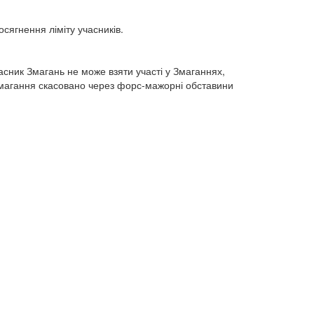
сягнення ліміту учасників.
асник Змагань не може взяти участі у Змаганнях,
 Змагання скасовано через форс-мажорні обставини