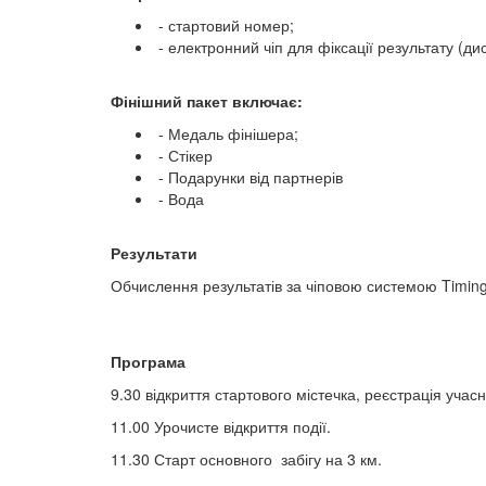
- стартовий номер;
- електронний чіп для фіксації результату (дис
Фінішний пакет включає:
- Медаль фінішера;
- Стікер
- Подарунки від партнерів
- Вода
Результати
Обчислення результатів за чіповою системою Timin
Програма
9.30 відкриття стартового містечка, реєстрація учасн
11.00 Урочисте відкриття події.
11.30 Старт основного забігу на 3 км.