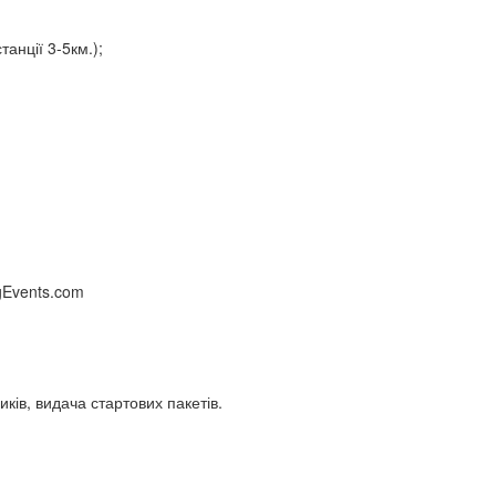
танції 3-5км.);
gEvents.com
иків, видача стартових пакетів.