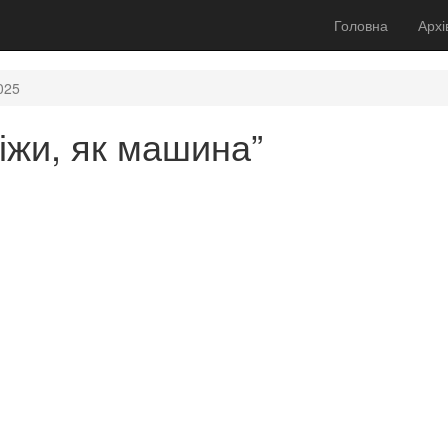
Головна
Архі
025
Біжи, як машина”