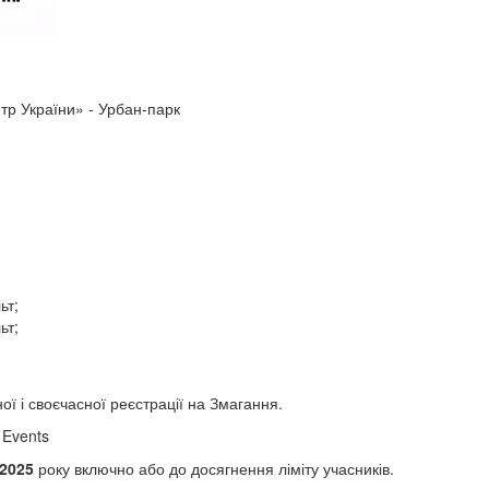
р України» - Урбан-парк
ьт;
ьт;
ї і своєчасної реєстрації на Змагання.
 Events
.2025
року включно або до досягнення ліміту учасників.