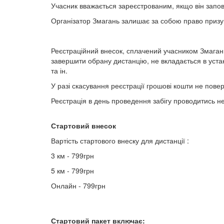
Учасник вважається зареєстрованим, якщо він запов
Організатор Змагань залишає за собою право призуп
Реєстраційний внесок, сплачений учасником Змагань
завершити обрану дистанцію, не вкладається в уста
та ін.
У разі скасування реєстрації грошові кошти не пове
Реєстрація в день проведення забігу проводитись н
Стартовий внесок
Вартість стартового внеску для дистанції :
3 км - 799грн
5 км - 799грн
Онлайн - 799грн
Стартовий пакет включає: