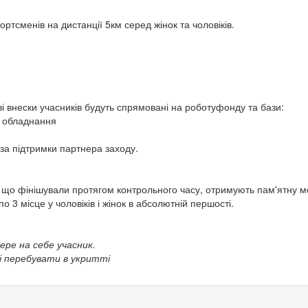
ртсменів на дистанції 5км серед жінок та чоловіків.
ві внески учасників будуть спрямовані на роботуфонду та бази:
а обладнання
за підтримки партнера заходу.
ах, що фінішували протягом контрольного часу, отримують пам'ятну м
о 3 місце у чоловіків і жінок в абсолютній першості.
бере на себе учасник.
ні перебувати в укритті