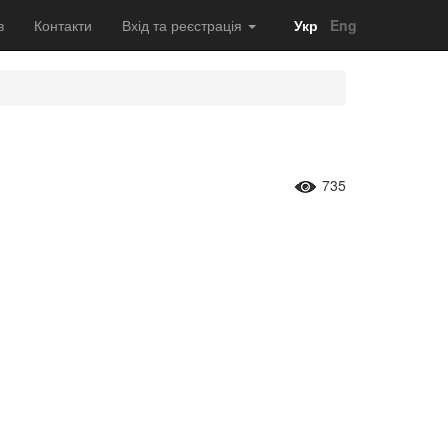
в
Контакти
Вхід та реєстрація
Укр
Eng
735