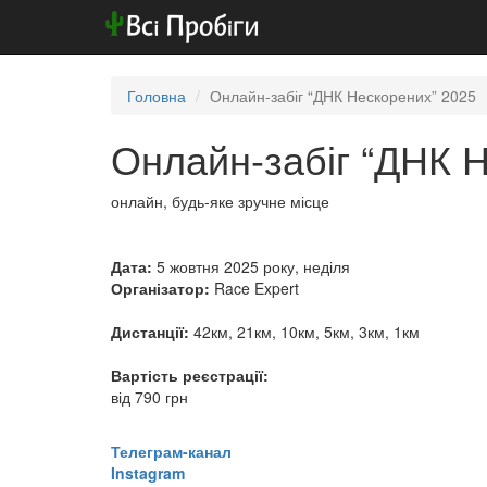
Головна
Онлайн-забіг “ДНК Нескорених” 2025
Онлайн-забіг “ДНК 
онлайн, будь-яке зручне місце
Дата:
5 жовтня 2025 року, неділя
Організатор:
Race Expert
Дистанції:
42км, 21км, 10км, 5км, 3км, 1км
Вартість реєстрації:
від 790 грн
​​​​​​​Телеграм-канал
Instagram