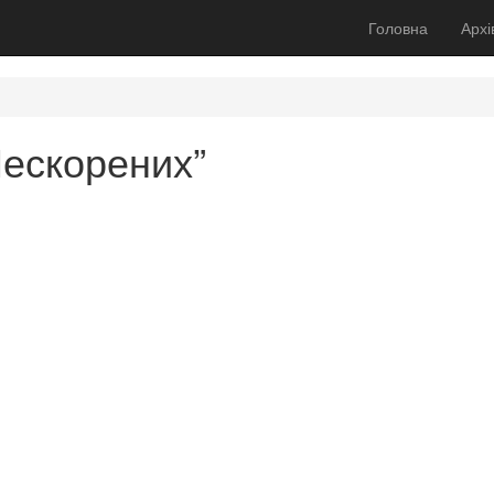
Головна
Архі
Нескорених”