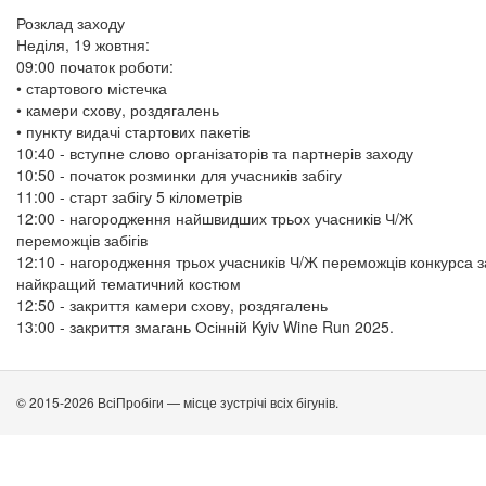
Розклад заходу
Неділя, 19 жовтня:
09:00 початок роботи:
• стартового містечка
• камери схову, роздягалень
• пункту видачі стартових пакетів
10:40 - вступне слово організаторів та партнерів заходу
10:50 - початок розминки для учасників забігу
11:00 - старт забігу 5 кілометрів
12:00 - нагородження найшвидших трьох учасників Ч/Ж
переможців забігів
12:10 - нагородження трьох учасників Ч/Ж переможців конкурса з
найкращий тематичний костюм
12:50 - закриття камери схову, роздягалень
13:00 - закриття змагань Осінній Kyiv Wine Run 2025.
© 2015-2026 ВсіПробіги — місце зустрічі всіх бігунів.