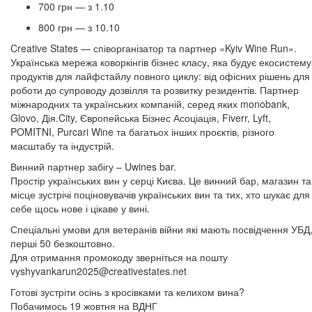
700 грн — з 1.10
800 грн — з 10.10
Creative States — співорганізатор та партнер «Kyiv Wine Run».
Українська мережа коворкінгів бізнес класу, яка будує екосистему
продуктів для лайфстайлу повного циклу: від офісних рішень для
роботи до супроводу дозвілля та розвитку резидентів. Партнер
міжнародних та українських компаній, серед яких monobank,
Glovo, Дія.City, Європейська Бізнес Асоціація, Fiverr, Lyft,
POMITNI, Purcari Wine та багатьох інших проєктів, різного
масштабу та індустрій.
Винний партнер забігу – Uwines bar.
Простір українських вин у серці Києва. Це винний бар, магазин та
місце зустрічі поціновувачів українських вин та тих, хто шукає для
себе щось нове і цікаве у вині.
Спеціальні умови для ветеранів війни які мають посвідчення УБД
перші 50 безкоштовно.
Для отримання промокоду зверніться на пошту
vyshyvankarun2025@creativestates.net
Готові зустріти осінь з кросівками та келихом вина?
Побачимось 19 жовтня на ВДНГ