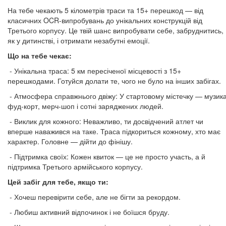
На тебе чекають 5 кілометрів траси та 15+ перешкод — від
класичних OCR-випробувань до унікальних конструкцій від
Третього корпусу. Це твій шанс випробувати себе, забруднитись,
як у дитинстві, і отримати незабутні емоції.
Що на тебе чекає:
- Унікальна траса: 5 км пересіченої місцевості з 15+
перешкодами. Готуйся долати те, чого не було на інших забігах.
- Атмосфера справжнього двіжу: У стартовому містечку — музика
фуд-корт, мерч-шоп і сотні заряджених людей.
- Виклик для кожного: Неважливо, ти досвідчений атлет чи
вперше наважився на таке. Траса підкориться кожному, хто має
характер. Головне — дійти до фінішу.
- Підтримка своїх: Кожен квиток — це не просто участь, а й
підтримка Третього армійського корпусу.
Цей забіг для тебе, якщо ти:
- Хочеш перевірити себе, але не бігти за рекордом.
- Любиш активний відпочинок і не боїшся бруду.