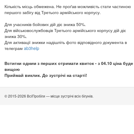
Кількість місць обмежена. Не проґав можливість стати частиною
першого забігу від Третього армійського корпусу.
Для учасників бойових дій діє знижа 50%.
Для військовослужбовців Третього армійського корпусу дій діє
знижа 30%.
Для активації знижки надішліть фото відповідного документа в
телеграм
ab3help
Встигни одним з перших отримати квиток - з 04.10 ціна буде
вищою
Приймай виклик. До зустрічі на старті!
© 2015-2026 ВсіПробіги — місце зустрічі всіх бігунів.