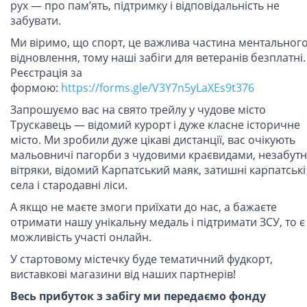
рух — про пам’ять, підтримку і відповідальність не
забувати.
Ми віримо, що спорт, це важлива частина ментальног
відновлення, тому наші забіги для ветеранів безплатні.
Реєстрація за
формою:
https://forms.gle/V3Y7n5yLaXEs9t376
Запрошуємо вас на свято трейлу у чудове місто
Трускавець — відомий курорт і дуже класне історичне
місто. Ми зробили дуже цікаві дистанції, вас очікують
мальовничі пагорби з чудовими краєвидами, незабутн
вітряки, відомий Карпатський маяк, затишні карпатські
села і стародавні ліси.
А якщо не маєте змоги приїхати до нас, а бажаєте
отримати нашу унікальну медаль і підтримати ЗСУ, то є
можливість участі онлайн.
У стартовому містечку буде тематичний фудкорт,
виставкові магазини від наших партнерів!
Весь прибуток з забігу ми передаємо фонду