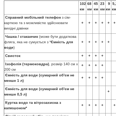
102
68
45
23
9
5,
км
км
км
км
км
к
Справний мобільний телефон
з сім-
карткою та з можливістю здійснювати
+
+
+
+
+
+
вихідні дзвінки
Чашка / стаканчик
(може бути додаткова
фляга, яка не сумується з *
Ємність для
+
+
+
+
+
води
)
Свисток
+
+
+
+
Ізофолія (термоковдра)
, розмір 140 см х
+
+
+
+
200 см
Ємність для води (сумарний об'єм не
+
+
+
+
менше 1 л)
Ємність для води (сумарний об'єм не
+
менше 0,5 л)
Куртка водо та вітрозахисна з
+
+
+
+
+
капюшоном*