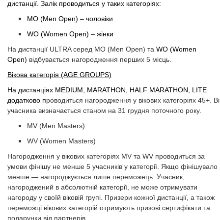
дистанції. Залік проводиться у таких категоріях:
MO (Men Open) – чоловіки
WO (Women Open) – жінки
На дистанції ULTRA серед MO (Men Open) та
WO (Women
Open)
відбувається нагородження перших 5 місць.
Вікова категорія (AGE GROUPS)
На дистанціях MEDIUM, MARATHON, HALF MARATHON, LITE
додатково п
​​​​​​​роводиться нагородження у вікових категоріях 45+. Ві
учасника визначається станом на 31 грудня поточного року.
MV (Men Masters)
WV (Women Masters)
Нагородження у вікових категоріях MV та WV проводиться за
умови фінішу не менше 5 учасників у категорії. Якщо фінішувало
менше — нагороджується лише переможець. Учасник,
нагороджений в абсолютній категорії, не може отримувати
нагороду у своїй віковій групі. Призери кожної дистанції, а також
переможці вікових категорій отримують призові сертифікати та
подарунки від партнерів.