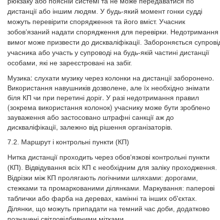
рюкзаку або поясній системі та не може передаватися по
дистанції або іншим людям. У будь-який момент гонки судді
можуть перевірити спорядження та його вміст. Учасник
зобов’язаний надати спорядження для перевірки. Недотримання
вимог може призвести до дискваліфікації. Забороняється супрові
учасника або участь у супроводі на будь-якій частині дистанції
особами, які не зареєстровані на забіг.
Музика: слухати музику через колонки на дистанції заборонено.
Використання навушників дозволене, але їх необхідно знімати
біля КП чи при перетині доріг. У разі недотримання правил
(зокрема використання колонок) учаснику може бути зроблено
зауваження або застосовано штрафні санкції аж до
дискваліфікації, залежно від рішення організаторів.
7.2. Маршрут і контрольні пункти (КП)
Нитка дистанції проходить через обов’язкові контрольні пункти
(КП). Відвідування всіх КП є необхідним для заліку проходження.
Відрізки між КП пролягають логічними шляхами: дорогами,
стежками та промаркованими ділянками. Маркування: паперові
таблички або фарба на деревах, камінні та інших об'єктах.
Ділянки, що можуть припадати на темний час доби, додатково
позначені світловідбивними мітками.