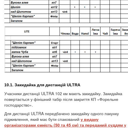
10.1. Закидайка для дистанцій ULTRA
Учасники дистанції ULTRA 102 км мають закидайку. Закидайка
повертається у фінішний табір після закриття КП «Форельне
господарство».
Для дистанції ULTRA передбачено закидайку одного пакунку
підживлення, який має бути спакований
у видану
організаторами ємність (50 та 45 см) та переданий суддям у