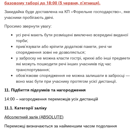
базовому таборі до 18:00 (5 червня, п’ятниця).
Закидайка буде доставлена на КП «Форельне господарство», яке
учасники пробігають двічі.
Просимо звернути увагу:
усі речі мають бути розміщені виключно всередині виданої
торби;
прив’язувати або кріпити додаткові пакети, речі чи
спорядження зовні не дозволяється;
у заброску не можна класти гострі, крихкі або інші предмети
які можуть пошкодити речі інших учасників під час
транспортування;
обов’язкове спорядження не можна залишати в забросці —
воно має бути при учаснику протягом усієї дистанції.
11. Підбиття підсумків та нагородження
14:00 – нагородження переможців усіх дистанцій
11.1. Категорії заліку
Абсолютний залік (ABSOLUTE)
Переможці визначаються за найменшим часом подолання