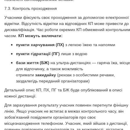
7.3. Контроль проходження
Учасники фіксують своє проходження за допомогою електронної
відмітки. Відсутність відмітки на відповідних КП може привести до
дискваліфікація. Час роботи окремих КП обмежений контрольни
часом.
КП можуть включати:
пункти харчування (ПХ)
з легкою їжею та напоями
пункти гідратації (ПГ)
лише з водою
бази життя (БЖ)
на ультра-дистанціях — гаряча їжа, місце
для відпочинку, а також можливість
отримати
закидайку
(рюкзак з особистими речами,
заздалегідь переданий організаторам)
Детальний опис КП, ПХ, ПГ та БЖ буде опублікований в описі
кожної дистанції.
Для зарахування результату учасник повинен перетнути фінішну
лінію​​​​​​​. Якщо учасник не встигає в межах контрольного часу, він
зобов’язаний повідомити організаторів про своє
місцезнаходження телефоном. Учасник, який зійшов з дистанції,
повинен повідомити організаторів та, за можливості, дістатися