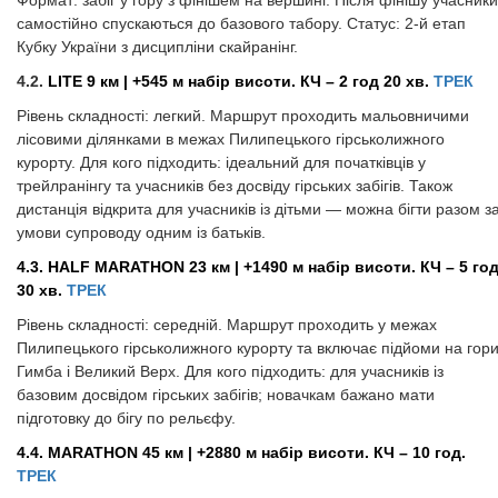
Формат: забіг у гору з фінішем на вершині. Після фінішу учасники
самостійно спускаються до базового табору. Статус: 2-й етап
Кубку України з дисципліни скайранінг.
​​​​​​​4.2.
LITE 9 км | +545 м набір висоти. КЧ – 2 год 20 хв.
ТРЕК
Рівень складності: легкий. Маршрут проходить мальовничими
лісовими ділянками в межах Пилипецького гірськолижного
курорту. Для кого підходить: ідеальний для початківців у
трейлранінгу та учасників без досвіду гірських забігів. Також
дистанція відкрита для учасників із дітьми — можна бігти разом з
умови супроводу одним із батьків.
4.3. HALF MARATHON 23 км | +1490 м набір висоти. КЧ – 5 го
30 хв.
ТРЕК
Рівень складності: середній. Маршрут проходить у межах
Пилипецького гірськолижного курорту та включає підйоми на гор
Гимба і Великий Верх. Для кого підходить: для учасників із
базовим досвідом гірських забігів; новачкам бажано мати
підготовку до бігу по рельєфу.
4.4. MARATHON 45 км | +2880 м набір висоти. КЧ – 10 год.
ТРЕК