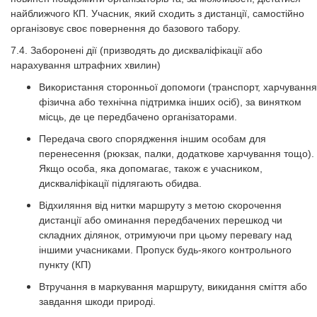
найближчого КП. Учасник, який сходить з дистанції, самостійно
організовує своє повернення до базового табору.
7.4. Заборонені дії (призводять до дискваліфікації або
нарахування штрафних хвилин)
Використання сторонньої допомоги (транспорт, харчування
фізична або технічна підтримка інших осіб), за винятком
місць, де це передбачено організаторами.
Передача свого спорядження іншим особам для
перенесення (рюкзак, палки, додаткове харчування тощо).
Якщо особа, яка допомагає, також є учасником,
дискваліфікації підлягають обидва.
Відхиляння від нитки маршруту з метою скорочення
дистанції або оминання передбачених перешкод чи
складних ділянок, отримуючи при цьому перевагу над
іншими учасниками. Пропуск будь-якого контрольного
пункту (КП)
Втручання в маркування маршруту, викидання сміття або
завдання шкоди природі.