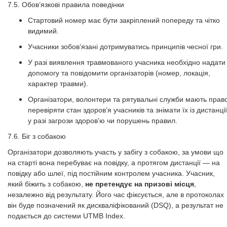
7.5. Обов’язкові правила поведінки
Стартовий номер має бути закріплений попереду та чітко
видимий.
Учасники зобов’язані дотримуватись принципів чесної гри.
У разі виявлення травмованого учасника необхідно надати
допомогу та повідомити організаторів (номер, локація,
характер травми).
Організатори, волонтери та рятувальні служби мають прав
перевіряти стан здоров’я учасників та знімати їх із дистанції
у разі загрози здоров’ю чи порушень правил.
7.6. Біг з собакою
Організатори дозволяють участь у забігу з собакою, за умови що
на старті вона перебуває на повідку, а протягом дистанції — на
повідку або шлеї, під постійним контролем учасника. Учасник,
який біжить з собакою,
не претендує на призові місця
,
незалежно від результату. Його час фіксується, але в протоколах
він буде позначений як дискваліфікований (DSQ), а результат не
подається до системи UTMB Index.