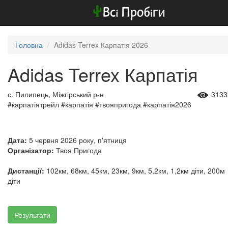
Головна
Adidas Terrex Карпатія 2026
Adidas Terrex Карпатія
с. Пилипець, Міжгірський р-н
3133
#карпатіятрейл #карпатія #твояпригода #карпатія2026
Дата:
5 червня 2026 року, п'ятниця
Організатор:
Твоя Пригода
Дистанції:
102км, 68км, 45км, 23км, 9км, 5,2км, 1,2км діти, 200м
діти
Результати