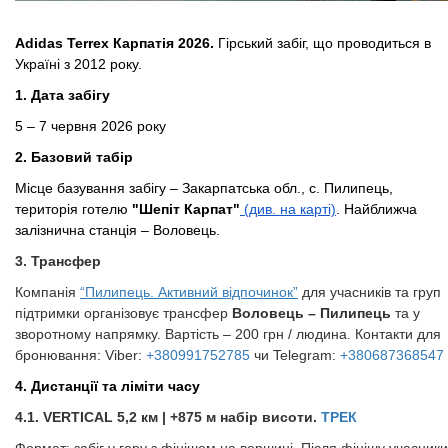
Adidas Terrex Карпатія 2026.
Гірський забіг, що проводиться в
Україні з 2012 року.
1. Дата забігу
5 – 7 червня 2026 року
2. Базовий табір
Місце базування забігу – Закарпатська обл., с. Пилипець,
територія готелю
"Шепіт Карпат"
(див. на карті)
. Найближча
залізнична станція – Воловець.
3. Трансфер
Компанія
“Пилипець. Активний відпочинок”
для учасників та груп
підтримки організовує трансфер
Воловець – Пилипець
та у
зворотному напрямку. Вартість – 200 грн / людина. Контакти для
бронювання: Viber:
+380991752785
чи Telegram:
+380687368547
4. Дистанції та ліміти часу
​​​​​​​4.1.
​​​​​​​VERTICAL​​​​​​​ ​​​​​​​5,2 км | +875 м набір висоти.
ТРЕК