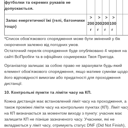
футболки та окремих рукавів не
допускається.
>
>
>
>
Запас енергетичної їжі (гелі, батончики
200
200
200
100
тощо)
г
г
г
г
​​​​​​​​​*Список обов’язкового спорядження може бути змінений у бік
скорочення залежно від погодних умов.
Остаточний перелік спорядження буде опубліковано 4 червня на
сайті ВсіПробіги та в офіційних соцмережах Твоя Пригода.​​​​​​​
Організатор залишає за собою право не зарахувати будь-який
елемент обов’язкового спорядження, якщо матиме сумніви щодо
його відповідності вимогам або придатності для проходження
дистанції.
10. Контрольні пункти та ліміти часу на КП.
Кожна дистанція має встановлений ліміт часу на проходження, а
також проміжні ліміти часу на контрольних пунктах (КП). Ліміт час
на КП визначається за моментом виходу з пункту: учасник має
залишити КП не пізніше зазначеного часу. Учасники, які не
вкладаються у ліміт часу, отримують статус DNF (Did Not Finish),