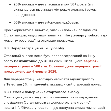
20% знижки
– для учасників віком
50+ років
(вік
визначається як різниця між роком змагань і роком
народження).
50% знижки
– для військовослужбовців.
Щоб скористатися знижкою, учасник повинен повідомити
Організаторів, надіславши запит на
info@tvoiapryhoda.run
до
моменту реєстрації та отримати промокод.
8.3. Перереєстрація на іншу особу
Стартовий внесок може бути перереєстрований на іншу
особу
безкоштовно до 31.03.2026
. Після цього
вартість
перереєстрації – 500 грн. Останній день перереєстрації
продовжено до 4 червня 2026.
Для перереєстрації необхідно написати адміністратору
в
Telegram @timingevents
, вказавши свій стартовий номер.
8.3.1 Умови повернення стартового внеску
У випадку відмови від участі у змаганнях та попереднього
сповіщення Організаторів за допомогою електронної
пошти
info@tvoiapryhoda.run
, діє наступна схема компенсації