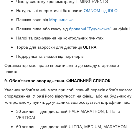
Чіпову систему хронометражу TIMING EVENTS​​​​​​​
Натуральні енергетичні батончики
OMNOM від IDLO
Пляшка води від
Моршинська
Пляшка пива або квасу від
броварні "Гуцульське"
на фініші
Напої та харчування на контрольних пунктах
Торба для заброски для дистанції
ULTRA
Подарунки та знижки від партнерів
Організатор має право вносити зміни до складу стартового
пакета.
9. Обов'язкове спорядження​​​​​​​​​​​​​​. ФІНАЛЬНИЙ СПИСОК
Учасник зобов’язаний мати при собі повний перелік обов’язковог
спорядження. У разі його відсутності на фініші або на будь-якому
контрольному пункті, до учасника застосовується штрафний час:
30 хвилин – для дистанцій HALF MARATHON, LITE та
VERTICAL
60 хвилин – для дистанцій ULTRA, MEDIUM, MARATHON