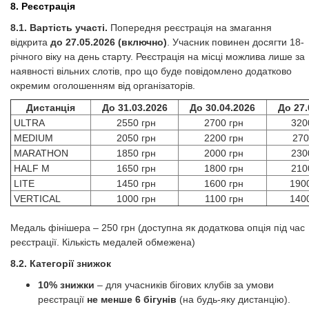
8. Реєстрація
8.1. Вартість участі.
Попередня реєстрація на змагання
відкрита
до 27.05.2026 (включно)
. Учасник повинен досягти 18-
річного віку на день старту. Реєстрація на місці можлива лише за
наявності вільних слотів, про що буде повідомлено додатково
окремим оголошенням від організаторів.
Дистанція
До 31.03.2026
До 30.04.2026
До 27.
ULTRA
2550 грн
2700 грн
320
MEDIUM
2050 грн
2200 грн
270
MARATHON
1850 грн
2000 грн
230
HALF M
1650 грн
1800 грн
210
LITE
1450 грн
1600 грн
190
VERTICAL
1000 грн
1100 грн
140
Медаль фінішера – 250 грн (доступна як додаткова опція під час
реєстрації. Кількість медалей обмежена)
8.2. Категорії знижок
10% знижки
– для учасників бігових клубів за умови
реєстрації
не менше 6 бігунів
(на будь-яку дистанцію).