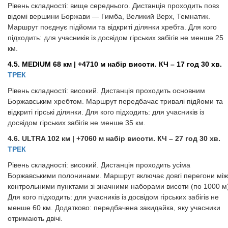
Рівень складності: вище середнього. Дистанція проходить повз
відомі вершини Боржави — Гимба, Великий Верх, Темнатик.
Маршрут поєднує підйоми та відкриті ділянки хребта. Для кого
підходить: для учасників із досвідом гірських забігів не менше 25
км.
4.5. MEDIUM 68 км | +4710 м набір висоти. КЧ – 17 год 30 хв.
ТРЕК
Рівень складності: високий. Дистанція проходить основним
Боржавським хребтом. Маршрут передбачає тривалі підйоми та
відкриті гірські ділянки. Для кого підходить: для учасників із
досвідом гірських забігів не менше 35 км.
4.6. ULTRA 102 км | +7060 м набір висоти. КЧ – 27 год 30 хв.
ТРЕК
Рівень складності: високий. Дистанція проходить усіма
Боржавськими полонинами. Маршрут включає довгі перегони між
контрольними пунктами зі значними наборами висоти (по 1000 м)
Для кого підходить: для учасників із досвідом гірських забігів не
менше 60 км. Додатково: передбачена закидайка, яку учасники
отримають двічі.