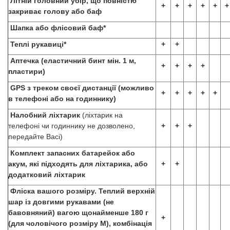
Літній головний убір, що повністю
+
+
+
+
+
+
закриває голову або баф
Ш
апка або флісовий баф*
Теплі рукавиці*
+
+
Аптечка (еластичний бинт мін. 1 м,
+
+
+
+
пластири)
GPS з треком своєї дистанції (можливо
+
+
+
+
+
в телефоні або на годиннику)
Налобний ліхтарик
(ліхтарик на
телефоні чи годиннику не дозволено,
+
+
+
передайте Васі)
Комплект запасних батарейок або
акум, які підходять для ліхтарика, або
+
+
додатковий ліхтарик
Фліска вашого розміру. Теплий верхній
шар із довгими рукавами (не
бавовняний) вагою щонайменше 180 г
+
(для чоловічого розміру M), комбінація