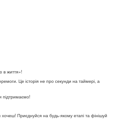
ю в життя»!
ремоги. Це історія не про секунди на таймері, а
и підтримаємо!
ки хочеш! Приєднуйся на будь-якому етапі та фінішуй