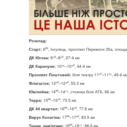
Розклад:
Старт:
6⁰⁰, Інгулець, проспект Перемоги 35а, площа
ДК Югока:
8⁴⁰–8⁵⁰, 27-й км
ДК Карачуни:
10³⁵–10⁵⁰, 44-й км
Проспект Поштовий:
біля театру 11²⁰–11³⁵, 49-й к
Флагшток:
12²⁰–12⁴⁰, 53.3 км
Ювілейна:
14⁰⁰–14¹⁵, стоянка біля АТБ, 66 км
Терра:
15⁰⁰–15²⁰, 73.5 км
ДК 44 квартал:
16⁰⁰–16²⁰, 77.8 км
Варус Косигіна:
17⁰⁰–17²⁰, 83.5 км
Терни, пам'ятник:
18⁰⁰–18¹⁵, 88.6 км