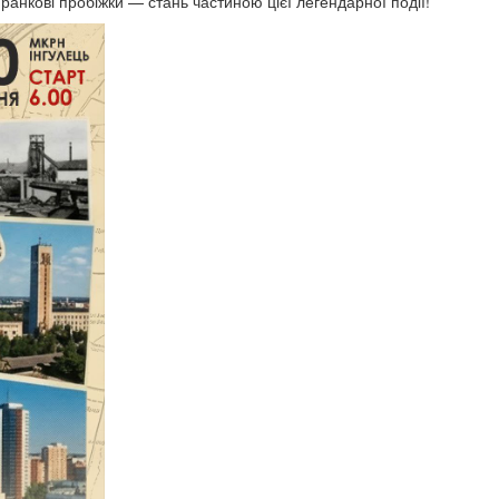
анкові пробіжки — стань частиною цієї легендарної події!