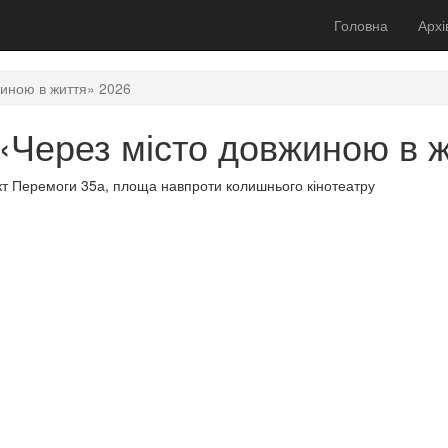
Головна
Архі
иною в життя» 2026
«Через місто довжиною в 
пект Перемоги 35а, площа навпроти колишнього кінотеатру