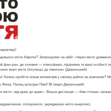
характеру!
йдовшого міста Європи? Запрошуємо на забіг «Через місто довжино
й фан-ран, де головне — атмосфера, підтримка та ваші особисті пе
них воріт міста (Інгулець) до північних (Даманський).
 Хочеш пробігти кілька кілометрів у своєму районі за компанію? М
ць Фініш: Палац культури ПівнГЗК (мкрн Даманський)
ти місто «від краю до краю». Вільна дистанція — біжи стільки, скіль
адоволення, спілкуємося, заряджаємо місто енергією).