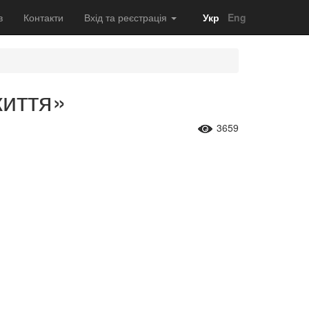
в
Контакти
Вхід та реєстрація
Укр
Eng
життя»
3659