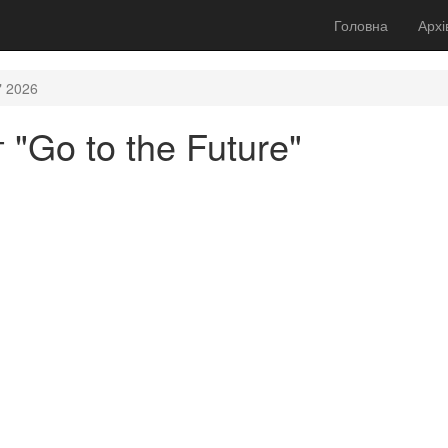
Головна
Архі
" 2026
 "Go to the Future"