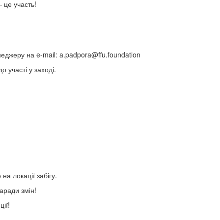
 це участь!
неджеру на e-mail:
a.padpora@ffu.foundation
 участі у заході.
на локації забігу.
заради змін!
ції!