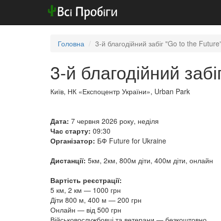
Головна
3-й благодійний забіг "Go to the Future
3-й благодійний забіг
Київ, НК «Експоцентр України», Urban Park
Дата:
7 червня 2026 року, неділя
Час старту:
09:30
Організатор:
БФ Future for Ukraine
Дистанції:
5км, 2км, 800м діти, 400м діти, онлайн
Вартість реєстрації:
5 км, 2 км — 1000 грн
Діти 800 м, 400 м — 200 грн
Онлайн — від 500 грн
Військовослужбовці та ветерани — безкоштовно