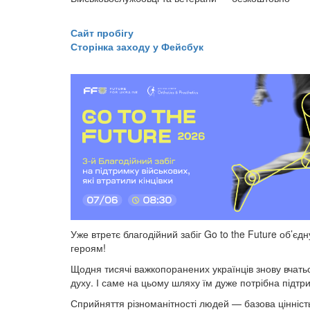
​​​​​​​Сайт пробігу
Сторінка заходу у Фейсбук
Уже втретє благодійний забіг Go to the Future об’єдн
героям!
Щодня тисячі важкопоранених українців знову вчатьс
духу. І саме на цьому шляху їм дуже потрібна підт
Сприйняття різноманітності людей — базова цінність 