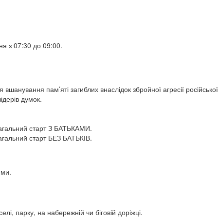
ня з 07:30 до 09:00.
вшанування пам’яті загиблих внаслідок збройної агресії російської
ідерів думок.
м. Загальний старт З БАТЬКАМИ.
Загальний старт БЕЗ БАТЬКІВ.
ями.
 селі, парку, на набережній чи біговій доріжці.