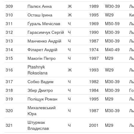
309
Палюх Анна
Ж
1989
W30-39
Ль
310
Осташ Ірина
Ж
1995
W29
Ки
311
Ґураль Мечіслав
Ч
1969
M50-59
Ль
312
Гарасимчук Сергій
Ч
1990
M30-39
Ль
313
Манченко Андрій
Ч
1987
M30-39
Ль
314
Філарет Андрій
Ч
1974
M40-49
Ль
315
Макогін Петро
Ч
1997
M29
Ль
Ptashnyk
316
Ж
1993
W29
Ль
Roksolana
317
Собко Вадим
Ч
1982
M30-39
Ль
318
Збир Дмитро
Ч
1984
M30-39
Го
319
Поліщук Роман
Ч
1995
M29
Ль
Михалевський
320
Ч
1987
M30-39
Ль
Юра
Штурмак
321
Ч
2001
M29
Ль
Владислав