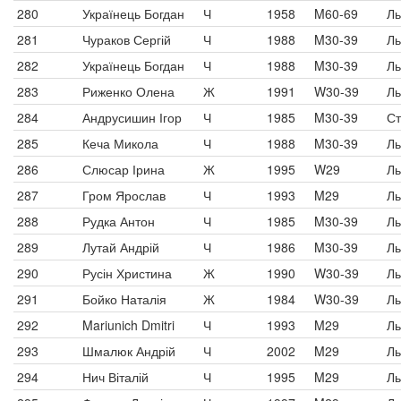
280
Українець Богдан
Ч
1958
M60-69
Ль
281
Чураков Сергій
Ч
1988
M30-39
Ль
282
Українець Богдан
Ч
1988
M30-39
Ль
283
Риженко Олена
Ж
1991
W30-39
Ль
284
Андрусишин Ігор
Ч
1985
M30-39
Ст
285
Кеча Микола
Ч
1988
M30-39
Ль
286
Слюсар Ірина
Ж
1995
W29
Ль
287
Гром Ярослав
Ч
1993
M29
Ль
288
Рудка Антон
Ч
1985
M30-39
Ль
289
Лутай Андрій
Ч
1986
M30-39
Ль
290
Русін Христина
Ж
1990
W30-39
Ль
291
Бойко Наталія
Ж
1984
W30-39
Ль
292
Mariunich Dmitri
Ч
1993
M29
Ль
293
Шмалюк Андрій
Ч
2002
M29
Ль
294
Нич Віталій
Ч
1995
M29
Ль