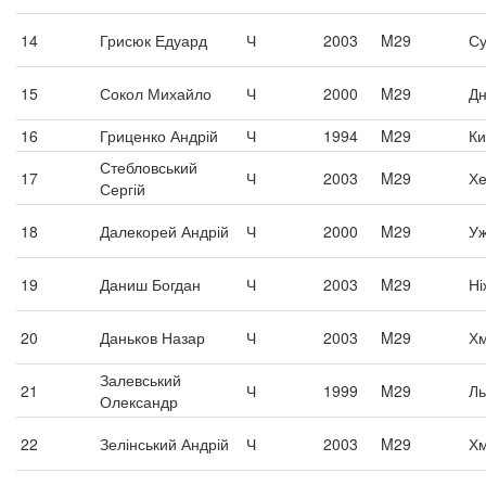
14
Грисюк Едуард
Ч
2003
M29
С
15
Сокол Михайло
Ч
2000
M29
Дн
16
Гриценко Андрій
Ч
1994
M29
Ки
Стебловський
17
Ч
2003
M29
Хе
Сергій
18
Далекорей Андрій
Ч
2000
M29
Уж
19
Даниш Богдан
Ч
2003
M29
Ні
20
Даньков Назар
Ч
2003
M29
Хм
Залевський
21
Ч
1999
M29
Ль
Олександр
22
Зелінський Андрій
Ч
2003
M29
Хм