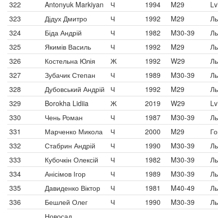
322
Antonyuk Markiyan
Ч
1994
M29
Lv
323
Дідух Дмитро
Ч
1992
M29
Ль
324
Біда Андрій
Ч
1982
M30-39
Ль
325
Якимів Василь
Ч
1992
M29
Ль
326
Костельна Юлія
Ж
1992
W29
Ль
327
Зубачик Степан
Ч
1989
M30-39
Ль
328
Дубовський Андрій
Ч
1992
M29
Ль
329
Borokha Lidiia
Ж
2019
W29
Lv
330
Чень Роман
Ч
1987
M30-39
Ль
331
Марченко Микола
Ч
2000
M29
Го
332
Стабрин Андрій
Ч
1990
M30-39
Ль
333
Кубочкін Олексій
Ч
1982
M30-39
Ль
334
Анісімов Ігор
Ч
1989
M30-39
Ль
335
Давиденко Віктор
Ч
1981
M40-49
Ль
336
Бешлей Олег
Ч
1990
M30-39
Ль
Новосад