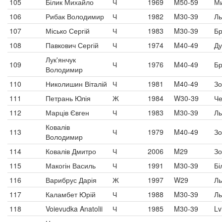
105
Білик Михайло
Ч
1969
M50-59
Ми
106
Рибак Володимир
Ч
1982
M30-39
Ль
107
Місько Сергій
Ч
1983
M30-39
Б
108
Павкович Сергій
Ч
1974
M40-49
Ду
Лук'янчук
109
Ч
1976
M40-49
Б
Володимир
110
Николишин Віталій
Ч
1981
M40-49
Зо
111
Петрань Юлія
Ж
1984
W30-39
Че
112
Марців Євген
Ч
1983
M30-39
Ль
Ковалів
113
Ч
1979
M40-49
Зо
Володимир
114
Ковалів Дмитро
Ч
2006
M29
Зо
115
Макогін Василь
Ч
1991
M30-39
Бі
116
Варибрус Дарія
Ж
1997
W29
Ль
117
Каламбет Юрій
Ч
1988
M30-39
Ль
118
Voievudka Anatolii
Ч
1985
M30-39
Lv