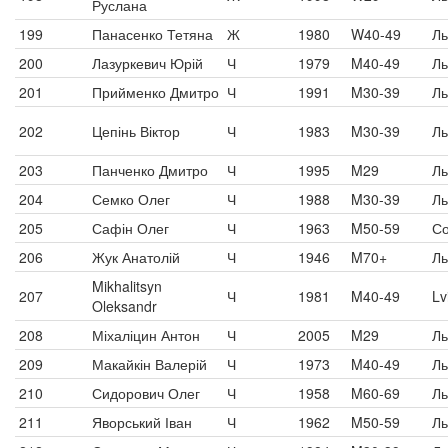
Руслана
199
Панасенко Тетяна
Ж
1980
W40-49
Ль
200
Лазуркевич Юрій
Ч
1979
M40-49
Ль
201
Прийменко Дмитро
Ч
1991
M30-39
Ль
202
Цепінь Віктор
Ч
1983
M30-39
Ль
203
Панченко Дмитро
Ч
1995
M29
Ль
204
Семко Олег
Ч
1988
M30-39
Ль
205
Сафін Олег
Ч
1963
M50-59
Со
206
Жук Анатолій
Ч
1946
M70+
Ль
Mikhalitsyn
207
Ч
1981
M40-49
Lv
Oleksandr
208
Міхаліцин Антон
Ч
2005
M29
Ль
209
Макайкін Валерій
Ч
1973
M40-49
Ль
210
Сидорович Олег
Ч
1958
M60-69
Ль
211
Яворський Іван
Ч
1962
M50-59
Ль