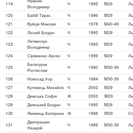
Нижняк
119
Ч
1995
M29
Ль
Володимир
120
Бабій Тарас
Ч
1996
M29
Ль
121
Вуйцік Максим
Ч
1978
M40-49
Ль
122
Лісний Богдан
Ч
1995
M29
Ль
Литвинчук
123
Ч
1993
M29
Ль
Володимир
124
Сірівченко Арсен
Ч
1999
M29
Ль
Балагурак
125
Ч
1990
M30-39
Ль
Ростислав
126
Новосад Ігор
Ч
1984
M30-39
Ль
127
Кулявець Михайло
Ч
2002
M29
Ль
128
Демська Софія
Ж
2003
W29
Ль
129
Демський Богдан
Ч
1995
M29
Ль
130
Якимець Катерина
Ж
1998
W29
Ст
Дмитришин
131
Ч
1986
M30-39
Ль
Назарій