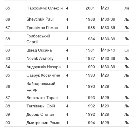
65
Пархомчук Олексій
Ч
2001
M29
Ж
66
Shevchuk Paul
Ч
1988
M30-39
Ль
67
Трофімов Роман
Ч
1988
M30-39
Ль
Грибовський
68
Ч
1984
M30-39
Ль
Сергій
69
Швед Оксана
Ч
1981
M40-49
Ск
83
Novak Anatoliy
Ч
1987
M30-39
Ль
84
Андрушків Назарій
Ч
1990
M30-39
Ль
85
Саврук Костянтин
Ч
1993
M29
Ль
Вайнаровський
86
Ч
1993
M29
Ль
Едгар
87
Верхолюк Тарас
Ч
1993
M29
Ль
88
Теглівець Юрій
Ч
1992
M29
Ль
89
Дорош Степан
Ч
1992
M29
Ль
90
Дмитришин Роман
Ч
1994
M29
Ль