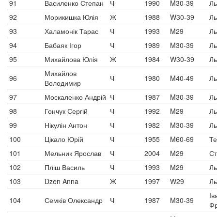
91
Василенко Степан
Ч
1990
M30-39
Ль
92
Морикишка Юлія
Ж
1988
W30-39
Ль
93
Халамонік Тарас
Ч
1993
M29
Ль
94
Бабаяк Ігор
Ч
1989
M30-39
Ль
95
Михайлова Юлія
Ж
1984
W30-39
Ль
Михайлов
96
Ч
1980
M40-49
Ль
Володимир
97
Москаленко Андрій
Ч
1987
M30-39
Ль
98
Гончук Сергій
Ч
1992
M29
Ль
99
Нікулін Антон
Ч
1982
M30-39
Ль
100
Цікало Юрій
Ч
1955
M60-69
Те
101
Мельник Ярослав
Ч
2004
M29
Ст
102
Пліш Василь
Ч
1993
M29
Ль
103
Dzen Anna
Ж
1997
W29
Ль
Ів
104
Семків Олександр
Ч
1987
M30-39
Фр