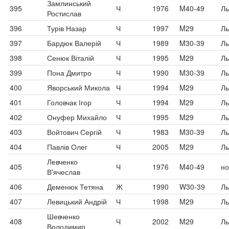
Замлинський
395
Ч
1976
M40-49
Ль
Ростислав
396
Турів Назар
Ч
1997
M29
Ль
397
Бардюк Валерій
Ч
1989
M30-39
Ль
398
Сенюк Віталій
Ч
1995
M29
Ль
399
Пона Дмитро
Ч
1990
M30-39
Ль
400
Яворський Микола
Ч
1994
M29
Ль
401
Головчак Ігор
Ч
1994
M29
Ль
402
Онуфер Михайло
Ч
1995
M29
Ль
403
Войтович Сергій
Ч
1983
M30-39
Ль
404
Павлів Олег
Ч
2005
M29
Ль
Левченко
405
Ч
1976
M40-49
но
В'ячеслав
406
Деменюк Тетяна
Ж
1990
W30-39
Ль
407
Левицький Андрій
Ч
1998
M29
Ль
Шевченко
408
Ч
2002
M29
Ль
Володимир