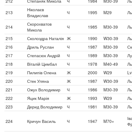
212
Степаняк Микола
Ч
1984
M30-39
Ль
Ніколаєв
213
Ч
1995
M29
Ль
Владислав
Скорохватов
214
Ч
1985
M30-39
Ль
Микола
215
Сколоздра Наталія
Ж
1990
W30-39
Ль
216
Дриль Руслан
Ч
1987
M30-39
Ск
217
Степасюк Андрій
Ч
1989
M30-39
Лу
218
Віталій Цимбал
Ч
1978
M40-49
Ль
219
Пилипів Олена
Ж
2000
W29
Lv
220
Стек Уляна
Ж
1987
W30-39
Ль
221
Ожух Володимир
Ч
1986
M30-39
Ль
222
Яцик Марія
Ж
1993
W29
Ль
223
Дерид Володимир
Ч
1981
M30-39
Ль
Ів
224
Кричун Василь
Ч
1947
M70+
Фр