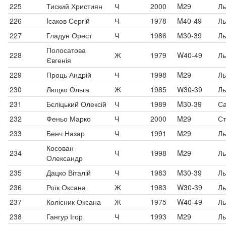
225
Тиский Християн
Ч
2000
M29
Ль
226
Iсаков Сергiй
Ч
1978
M40-49
Ль
227
Гладун Орест
Ч
1986
M30-39
Ль
Полосатова
228
Ж
1979
W40-49
Ль
Євгенія
229
Проць Андрій
Ч
1998
M29
Ль
230
Люцко Ольга
Ж
1985
W30-39
Ль
231
Бєліцький Олексій
Ч
1989
M30-39
Са
232
Феньо Марко
Ч
2000
M29
Ст
233
Бенч Назар
Ч
1991
M29
Ль
Косован
234
Ч
1998
M29
Ль
Олександр
235
Дацко Віталій
Ч
1983
M30-39
Ль
236
Роїк Оксана
Ж
1983
W30-39
Ль
237
Колісник Оксана
Ж
1975
W40-49
Ль
238
Гангур Ігор
Ч
1993
M29
Ль