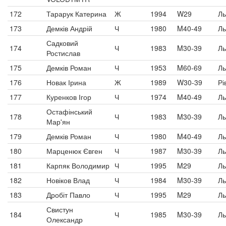
172
Тарарук Катерина
Ж
1994
W29
Ль
173
Демків Андрій
Ч
1980
M40-49
Ль
Садковий
174
Ч
1983
M30-39
Ль
Ростислав
175
Демків Роман
Ч
1953
M60-69
Ль
176
Новак Ірина
Ж
1989
W30-39
Рі
177
Куренков Ігор
Ч
1974
M40-49
Ль
Остафінський
178
Ч
1983
M30-39
Ль
Мар'ян
179
Демків Роман
Ч
1980
M40-49
Ль
180
Марценюк Євген
Ч
1987
M30-39
Ль
181
Карпяк Володимир
Ч
1995
M29
Ль
182
Новіков Влад
Ч
1984
M30-39
Ль
183
Дробіт Павло
Ч
1995
M29
Ль
Свистун
184
Ч
1985
M30-39
Ль
Олександр