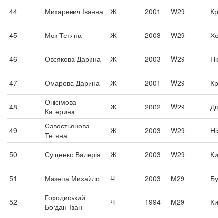
44
Михаревич Іванна
Ж
2001
W29
Кр
45
Мок Тетяна
Ж
2003
W29
Хе
46
Овсякова Дарина
Ж
2003
W29
Ні
47
Омарова Дарина
Ж
2001
W29
Кр
Онісімова
48
Ж
2002
W29
Дн
Катерина
Савостьянова
49
Ж
2003
W29
Ні
Тетяна
50
Сущенко Валерія
Ж
2003
W29
Ки
51
Мазепа Михайло
Ч
2003
M29
Бу
Городиський
52
Ч
1994
M29
Ки
Богдан-Іван