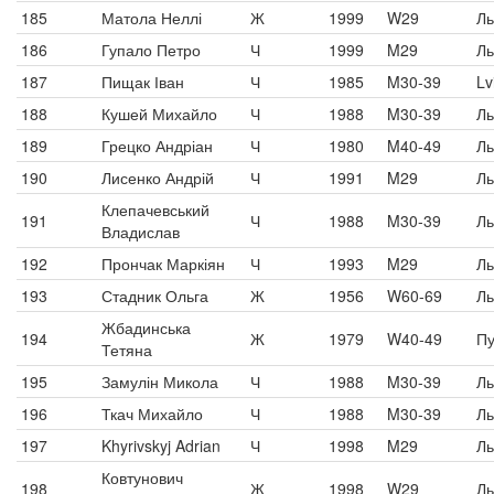
185
Матола Неллі
Ж
1999
W29
Ль
186
Гупало Петро
Ч
1999
M29
Ль
187
Пищак Іван
Ч
1985
M30-39
Lv
188
Кушей Михайло
Ч
1988
M30-39
Ль
189
Грецко Андріан
Ч
1980
M40-49
Ль
190
Лисенко Андрій
Ч
1991
M29
Ль
Клепачевський
191
Ч
1988
M30-39
Ль
Владислав
192
Прончак Маркіян
Ч
1993
M29
Ль
193
Стадник Ольга
Ж
1956
W60-69
Ль
Жбадинська
194
Ж
1979
W40-49
Пу
Тетяна
195
Замулін Микола
Ч
1988
M30-39
Ль
196
Ткач Михайло
Ч
1988
M30-39
Ль
197
Khyrivskyj Adrian
Ч
1998
M29
Ль
Ковтунович
198
Ж
1998
W29
Ль