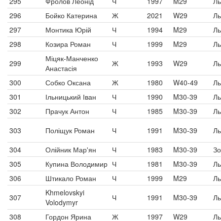
295
Фролов Леонід
Ч
1997
M29
Ль
296
Бойко Катерина
Ж
2021
W29
Ль
297
Монтика Юрій
Ч
1994
M29
Ль
298
Козира Роман
Ч
1999
M29
Ль
Міцяк-Манченко
299
Ж
1993
W29
Ль
Анастасія
300
Собко Оксана
Ж
1980
W40-49
Ль
301
Ільницький Іван
Ч
1990
M30-39
Ль
302
Прачук Антон
Ч
1985
M30-39
Ль
303
Поліщук Роман
Ч
1991
M30-39
Ль
304
Олійник Мар'ян
Ч
1983
M30-39
Зо
305
Купина Володимир
Ч
1981
M30-39
Ль
306
Штикало Роман
Ч
1999
M29
Ль
Khmelovskyi
307
Ч
1991
M30-39
Ль
Volodymyr
308
Гордон Ярина
Ж
1997
W29
Ль