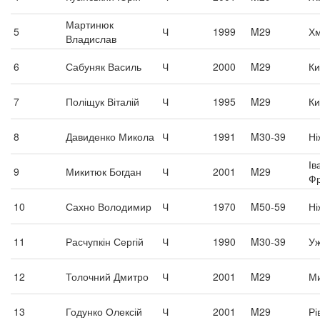
Мартинюк
5
Ч
1999
M29
Хм
Владислав
6
Сабуняк Василь
Ч
2000
M29
Ки
7
Поліщук Віталій
Ч
1995
M29
Ки
8
Давиденко Микола
Ч
1991
M30-39
Ні
Ів
9
Микитюк Богдан
Ч
2001
M29
Фр
10
Сахно Володимир
Ч
1970
M50-59
Ні
11
Расчупкін Сергій
Ч
1990
M30-39
Уж
12
Толочний Дмитро
Ч
2001
M29
Ми
13
Годунко Олексій
Ч
2001
M29
Рі