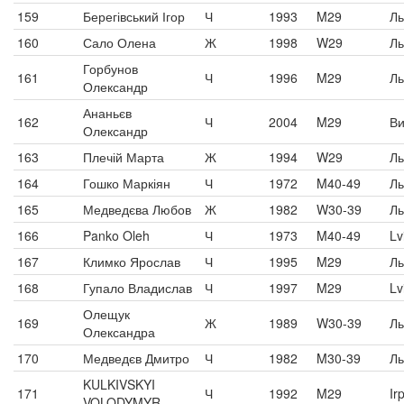
159
Берегівський Ігор
Ч
1993
M29
Ль
160
Сало Олена
Ж
1998
W29
Ль
Горбунов
161
Ч
1996
M29
Ль
Олександр
Ананьєв
162
Ч
2004
M29
Ви
Олександр
163
Плечій Марта
Ж
1994
W29
Ль
164
Гошко Маркіян
Ч
1972
M40-49
Ль
165
Медведєва Любов
Ж
1982
W30-39
Ль
166
Panko Oleh
Ч
1973
M40-49
Lv
167
Климко Ярослав
Ч
1995
M29
Ль
168
Гупало Владислав
Ч
1997
M29
Lv
Олещук
169
Ж
1989
W30-39
Ль
Олександра
170
Медведєв Дмитро
Ч
1982
M30-39
Ль
KULKIVSKYI
171
Ч
1992
M29
Ir
VOLODYMYR