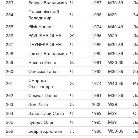
253
Ваврик Володимир
Ч
1987
M30-39
Ль
Галичанівський
254
Ч
1995
M29
Зи
Володимир
255
Bilyk Roman
Ч
1974
M40-49
Ль
256
PAVLIKHA OLHA
Ж
1996
W29
Ль
257
DEYNEKA OLEH
Ч
1985
M30-39
Ль
258
Гнатюк Володимир
Ч
1985
M30-39
Ль
259
Носова Ольга
Ж
1981
W30-39
Ль
260
Онисько Тарас
Ч
1983
M30-39
Зо
Смерека
261
Ж
1974
W40-49
Ре
Олександра
262
Семчак Павло
Ч
1991
M30-39
Ль
263
Зініч Лілія
Ж
2000
W29
Ль
264
Залевський Саша
Ч
1999
M29
Ст
265
Купець Олег
Ч
1993
M29
Ль
266
Бедрій Христина
Ж
1988
W30-39
Ль