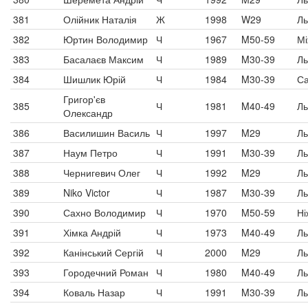
381
Олійник Наталія
Ж
1998
W29
Ль
382
Юртин Володимир
Ч
1967
M50-59
Мі
383
Басалаєв Максим
Ч
1989
M30-39
Ль
384
Шишлик Юрій
Ч
1984
M30-39
Са
Григор'єв
385
Ч
1981
M40-49
Ль
Олександр
386
Василишин Василь
Ч
1997
M29
Ль
387
Наум Петро
Ч
1991
M30-39
Ль
388
Чернигевич Олег
Ч
1992
M29
Ль
389
Niko Victor
Ч
1987
M30-39
Ль
390
Сахно Володимир
Ч
1970
M50-59
Ні
391
Хімка Андрій
Ч
1973
M40-49
Ль
392
Канінський Сергій
Ч
2000
M29
Ль
393
Городечний Роман
Ч
1980
M40-49
Ль
394
Коваль Назар
Ч
1991
M30-39
Ль