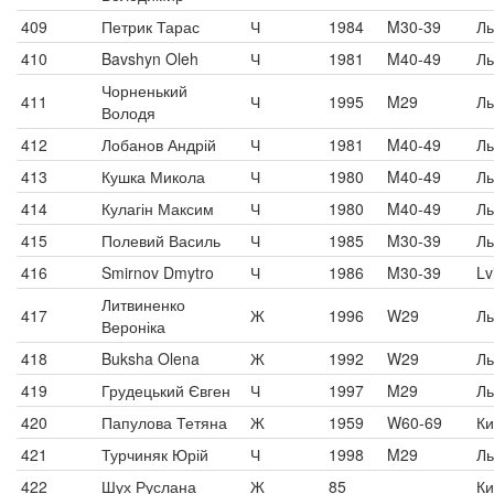
409
Петрик Тарас
Ч
1984
M30-39
Ль
410
Bavshyn Oleh
Ч
1981
M40-49
Ль
Чорненький
411
Ч
1995
M29
Ль
Володя
412
Лобанов Андрій
Ч
1981
M40-49
Ль
413
Кушка Микола
Ч
1980
M40-49
Ль
414
Кулагін Максим
Ч
1980
M40-49
Ль
415
Полевий Василь
Ч
1985
M30-39
Ль
416
Smirnov Dmytro
Ч
1986
M30-39
Lv
Литвиненко
417
Ж
1996
W29
Ль
Вероніка
418
Buksha Olena
Ж
1992
W29
Ль
419
Грудецький Євген
Ч
1997
M29
Ль
420
Папулова Тетяна
Ж
1959
W60-69
Ки
421
Турчиняк Юрій
Ч
1998
M29
Ль
422
Шух Руслана
Ж
85
Ки