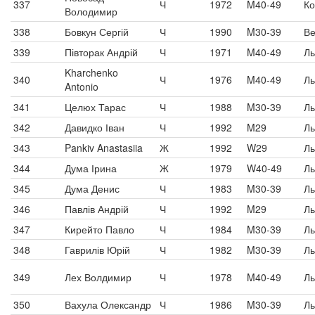
337
Ч
1972
M40-49
Ко
Володимир
338
Бовкун Сергій
Ч
1990
M30-39
Ве
339
Півторак Андрій
Ч
1971
M40-49
Ль
Kharchenko
340
Ч
1976
M40-49
Ль
Antonio
341
Целюх Тарас
Ч
1988
M30-39
Ль
342
Давидко Іван
Ч
1992
M29
Ль
343
Pankiv Anastasiia
Ж
1992
W29
Ль
344
Дума Ірина
Ж
1979
W40-49
Ль
345
Дума Денис
Ч
1983
M30-39
Ль
346
Павлів Андрій
Ч
1992
M29
Ль
347
Кирейто Павло
Ч
1984
M30-39
Ль
348
Гаврилів Юрій
Ч
1982
M30-39
Ль
349
Лех Волдимир
Ч
1978
M40-49
Ль
350
Вахула Олександр
Ч
1986
M30-39
Ль