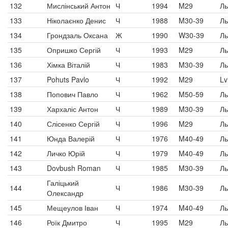
132
Мислінський Антон
Ч
1994
M29
Ль
133
Ніколаєнко Денис
Ч
1988
M30-39
Ль
134
Грондзаль Оксана
Ж
1990
W30-39
Ль
135
Опришко Сергій
Ч
1993
M29
Ль
136
Хімка Віталій
Ч
1983
M30-39
Ль
137
Pohuts Pavlo
Ч
1992
M29
Lv
138
Попович Павло
Ч
1962
M50-59
Ль
139
Хархаліс Антон
Ч
1989
M30-39
Ль
140
Слісенко Сергій
Ч
1996
M29
Ль
141
Юнда Валерій
Ч
1976
M40-49
Ль
142
Личко Юрій
Ч
1979
M40-49
Ль
143
Dovbush Roman
Ч
1985
M30-39
Ль
Галіцький
144
Ч
1986
M30-39
Ль
Олександр
145
Мещеулов Іван
Ч
1974
M40-49
Ль
146
Роїк Дмитро
Ч
1995
M29
Ль