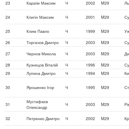
23
Караїм Максим
Ч
2002
M29
Ль
24
Клигін Максим
Ч
2001
M29
С
25
Клим Павло
Ч
1999
M29
Уж
26
Торгачов Дмитро
Ч
2003
M29
С
27
Чернов Микола
Ч
2003
M29
Дн
28
Кузнецов Віталій
Ч
1996
M29
С
29
Лупина Дмитро
Ч
1994
M29
Ки
30
Ярошенко Ігор
Ч
1995
M29
Ст
Мустафаєв
31
Ч
2003
M29
Рі
Олександр
32
Петренко Дмитро
Ч
2002
M29
Кр