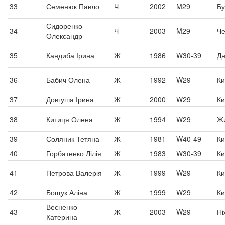
33
Семенюк Павло
Ч
2002
M29
Бу
Сидоренко
34
Ч
2003
M29
Че
Олександр
35
Кандиба Ірина
Ж
1986
W30-39
Дн
36
Бабич Олена
Ж
1992
W29
Ки
37
Довгуша Ірина
Ж
2000
W29
Ки
38
Китиця Олена
Ж
1994
W29
Ж
39
Соляник Тетяна
Ж
1981
W40-49
Ки
40
Горбатенко Лілія
Ж
1983
W30-39
Ки
41
Петрова Валерія
Ж
1999
W29
Ки
42
Бощук Аліна
Ж
1999
W29
Ки
Весненко
43
Ж
2003
W29
Ні
Катерина