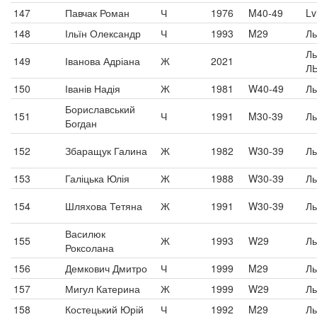
147
Павчак Роман
Ч
1976
M40-49
Lv
148
Ільїн Олександр
Ч
1993
M29
Ль
Ль
149
Іванова Адріана
Ж
2021
Л
150
Іванів Надія
Ж
1981
W40-49
Ль
Бориславський
151
Ч
1991
M30-39
Ль
Богдан
152
Збаращук Галина
Ж
1982
W30-39
Ль
153
Галіцька Юлія
Ж
1988
W30-39
Ль
154
Шляхова Тетяна
Ж
1991
W30-39
Ль
Василюк
155
Ж
1993
W29
Ль
Роксолана
156
Демкович Дмитро
Ч
1999
M29
Ль
157
Мигул Катерина
Ж
1999
W29
Ль
158
Костецький Юрій
Ч
1992
M29
Ль