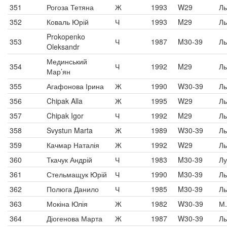
351
Рогоза Тетяна
Ж
1993
W29
Ль
352
Коваль Юрій
Ч
1993
M29
Ль
Prokopenko
353
Ч
1987
M30-39
Ль
Oleksandr
Мединський
354
Ч
1992
M29
Ль
Мар’ян
355
Агафонова Ірина
Ж
1990
W30-39
Ль
356
Chipak Alla
Ж
1995
W29
Ль
357
Chipak Igor
Ч
1992
M29
Ль
358
Svystun Marta
Ж
1989
W30-39
Ль
359
Качмар Наталія
Ж
1992
W29
Ль
360
Ткачук Андрій
Ч
1983
M30-39
Лу
361
Стельмащук Юрій
Ч
1990
M30-39
Ль
362
Полюга Данило
Ч
1985
M30-39
Ль
363
Мокіна Юлія
Ж
1982
W30-39
М.
364
Діогенова Марта
Ж
1987
W30-39
Ль