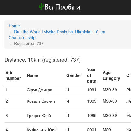
Home
Run the World Lvivska Desiatka. Ukrainian 10 km
Championships
Registered: 737
Distance: 10km (registered: 737)
Year
Bib
Age
Name
Gender
of
Ci
number
category
birth
1
Сірук Дмитро
Ч
1991
M30-39
Рі
2
Коваль Василь
Ч
1989
M30-39
Ж
3
Грицак Юрій
Ч
1985
M30-39
Ми
4
Кузінський Юрій
Ч
2001
M29
Ж