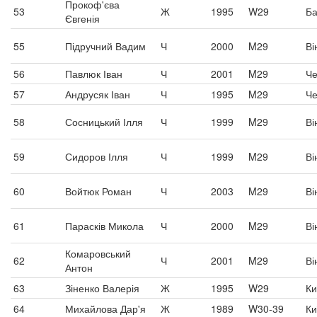
Прокоф'єва
53
Ж
1995
W29
Б
Євгенія
55
Підручний Вадим
Ч
2000
M29
Ві
56
Павлюк Іван
Ч
2001
M29
Че
57
Андрусяк Іван
Ч
1995
M29
Че
58
Сосницький Ілля
Ч
1999
M29
Ві
59
Сидоров Ілля
Ч
1999
M29
Ві
60
Войтюк Роман
Ч
2003
M29
Ві
61
Парасків Микола
Ч
2000
M29
Ві
Комаровський
62
Ч
2001
M29
Ві
Антон
63
Зіненко Валерія
Ж
1995
W29
Ки
64
Михайлова Дар'я
Ж
1989
W30-39
Ки