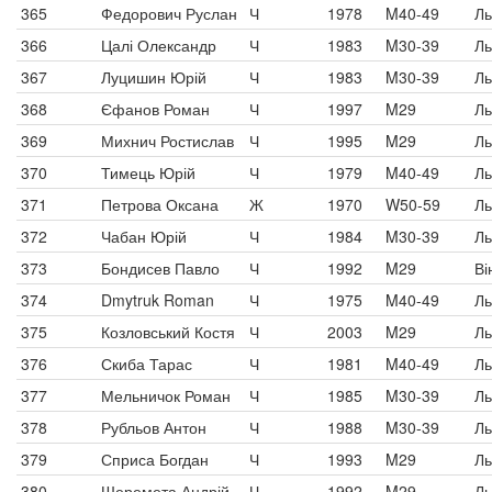
365
Федорович Руслан
Ч
1978
M40-49
Ль
366
Цалі Олександр
Ч
1983
M30-39
Ль
367
Луцишин Юрій
Ч
1983
M30-39
Ль
368
Єфанов Роман
Ч
1997
M29
Ль
369
Михнич Ростислав
Ч
1995
M29
Ль
370
Тимець Юрій
Ч
1979
M40-49
Ль
371
Петрова Оксана
Ж
1970
W50-59
Ль
372
Чабан Юрій
Ч
1984
M30-39
Ль
373
Бондисев Павло
Ч
1992
M29
Ві
374
Dmytruk Roman
Ч
1975
M40-49
Ль
375
Козловський Костя
Ч
2003
M29
Ль
376
Скиба Тарас
Ч
1981
M40-49
Ль
377
Мельничок Роман
Ч
1985
M30-39
Ль
378
Рубльов Антон
Ч
1988
M30-39
Ль
379
Сприса Богдан
Ч
1993
M29
Ль
380
Шеремета Андрій
Ч
1992
M29
Ль