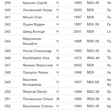
239
Красько Сергій
Ч
1980
M40-49
Че
240
Ляховський Назар
Ч
2003
M29
Ль
241
Місько Олег
Ч
1997
M29
Ль
242
Луцюк Вадим
Ч
1987
M30-39
Ль
243
Швед Володя
Ч
2001
M29
Lv
Мироненко
244
Ч
1988
M30-39
Пу
Михайло
245
Носов Олександр
Ч
1982
M30-39
Ль
246
Kamkhadze Irina
Ж
1973
W40-49
Tbi
247
Яремко Мирослав
Ч
2002
M29
Ль
248
Прецель Роман
Ч
1996
M29
Ль
Василюк
Ів
249
Ч
1957
M60-69
Володимир
Фр
250
Shamrai Denys
Ч
1989
M30-39
S
251
Палчинська Олеся
Ж
1984
W30-39
Ль
252
Василенко Степан
Ч
1990
M30-39
Щ