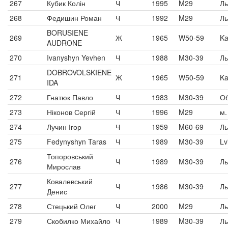
267
Кубик Колін
Ч
1995
M29
Ль
268
Федишин Роман
Ч
1992
M29
Ль
BORUSIENE
269
Ж
1965
W50-59
Ka
AUDRONE
270
Ivanyshyn Yevhen
Ч
1988
M30-39
Ль
DOBROVOLSKIENE
271
Ж
1965
W50-59
Ka
IDA
272
Гнатюк Павло
Ч
1983
M30-39
О
273
Ніконов Сергій
Ч
1996
M29
м.
274
Лучин Ігор
Ч
1959
M60-69
Ль
275
Fedynyshyn Taras
Ч
1989
M30-39
Lv
Топоровський
276
Ч
1989
M30-39
Ль
Мирослав
Ковалевський
277
Ч
1986
M30-39
Ль
Денис
278
Стецький Олег
Ч
2000
M29
Ль
279
Скобилко Михайло
Ч
1989
M30-39
Ль