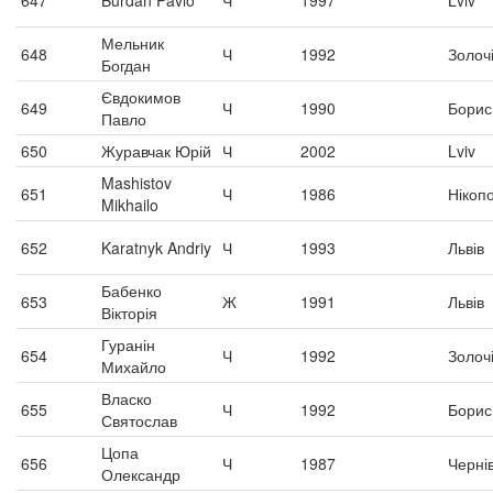
647
Burdan Pavlo
Ч
1997
Lviv
Мельник
648
Ч
1992
Золоч
Богдан
Євдокимов
649
Ч
1990
Борис
Павло
650
Журавчак Юрій
Ч
2002
Lviv
Mashistov
651
Ч
1986
Нікоп
Mikhailo
652
Karatnyk Andriy
Ч
1993
Львів
Бабенко
653
Ж
1991
Львів
Вікторія
Гуранін
654
Ч
1992
Золоч
Михайло
Власко
655
Ч
1992
Борис
Святослав
Цопа
656
Ч
1987
Чернів
Олександр