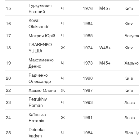
Туркулевич
15
Ч
1976
M45+
Київ
Евгений
Koval
16
Ч
1984
Kiev
Oleksandr
17
Мотрич Юрій
Ч
1985
Богусл
TSARENKO
18
Ж
1974
W45+
Kiev
YULIIA
Максименко
19
Ч
1973
M45+
Харько
Денис
Радченко
20
Ч
1990
Київ
Олександр
22
Хашко Олена
Ж
1987
Київ
Petrukhiv
23
Ч
1993
Львів
Roman
Каїнська
24
Ж
1991
Львів
Наталія
Deineka
25
Ч
1984
Бiла Ц
Vadym