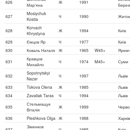
626
Ж
1991
Мар'яна
Берез
Mosiychuk
627
Ч
1990
Жито
Kostia
Korvach
628
Ж
1994
Київ
Khrystyna
629
Ємцов Яр
Ч
1977
Київ
630
Коваль Наталя
Ж
1965
W45+
Ярем
Кравцов
631
Ч
1974
M45+
Суми
Михайло
Sopotnytskyi
632
Ч
1997
Львів
Nazar
633
Tokova Olena
Ж
1985
Львів
634
Zavaliak Taras
Ч
1994
Львів
Стельмащук
635
Ж
1999
Черво
Віталія
636
Pieshkova Olga
Ж
1988
Харків
Зіменков
637
Ч
1985
Київ