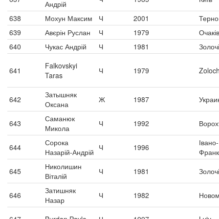
Андрій
638
Мохун Максим
Ч
2001
Терно
639
Авєрін Руслан
Ч
1979
Очакі
640
Чукас Андрій
Ч
1981
Золоч
Falkovskyi
641
Ч
1979
Zoloch
Taras
Затышняк
642
Ж
1987
Украи
Оксана
Саманюк
643
Ч
1992
Ворох
Микола
Сорока
Івано-
644
Ч
1996
Назарій-Андрій
Франк
Николишин
645
Ч
1981
Золоч
Віталій
Затишняк
646
Ч
1982
Новом
Назар