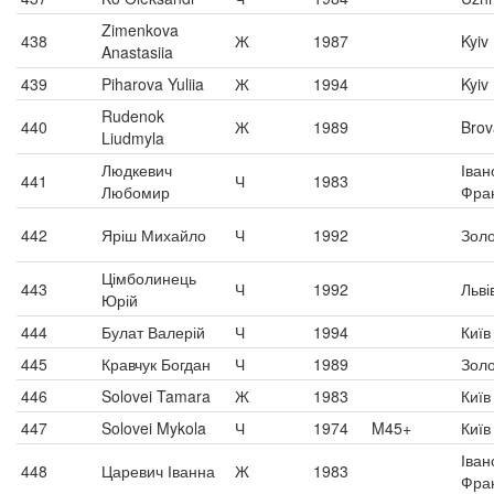
Zimenkova
438
Ж
1987
Kyiv
Anastasiia
439
Piharova Yuliia
Ж
1994
Kyiv
Rudenok
440
Ж
1989
Brov
Liudmyla
Людкевич
Іван
441
Ч
1983
Любомир
Фран
442
Яріш Михайло
Ч
1992
Золо
Цімболинець
443
Ч
1992
Льві
Юрій
444
Булат Валерій
Ч
1994
Київ
445
Кравчук Богдан
Ч
1989
Золо
446
Solovei Tamara
Ж
1983
Київ
447
Solovei Mykola
Ч
1974
M45+
Київ
Іван
448
Царевич Іванна
Ж
1983
Фран