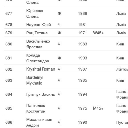
Олена
Юрченко
677
Ж
1986
Львів
Олена
678
Наумко Юрій
Ч
1981
Львів
679
Рац Тетяна
Ж
1971
W45+
Львів
Васильченко
680
Ч
1983
Київ
Ярослав
Коляда
681
Ж
1993
Київ
Олександра
682
Kryshtal Roman
Ч
1987
Жито
Burdeinyi
683
Ч
1985
Київ
Mykhailo
Івано-
684
Гритчук Василь
Ч
1994
Франк
Пантелюк
Івано-
685
Ч
1975
M45+
Костянтин
Франк
Михальчишин
686
Ч
1990
Пусто
Андрій