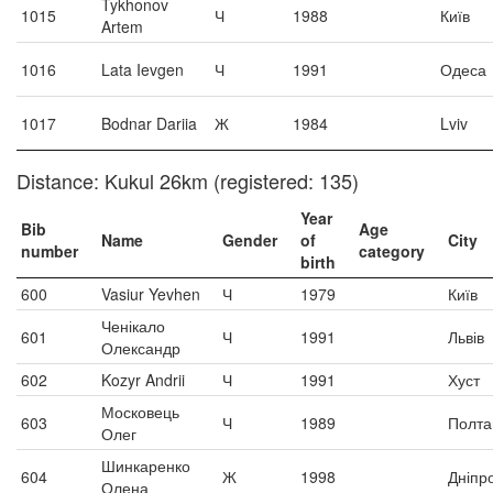
Tykhonov
1015
Ч
1988
Київ
Artem
1016
Lata Ievgen
Ч
1991
Одеса
1017
Bodnar Dariia
Ж
1984
Lviv
Distance: Kukul 26km (registered: 135)
Year
Bib
Age
Name
Gender
of
City
number
category
birth
600
Vasiur Yevhen
Ч
1979
Київ
Ченікало
601
Ч
1991
Львів
Олександр
602
Kozyr Andrii
Ч
1991
Хуст
Московець
603
Ч
1989
Полта
Олег
Шинкаренко
604
Ж
1998
Дніпр
Олена