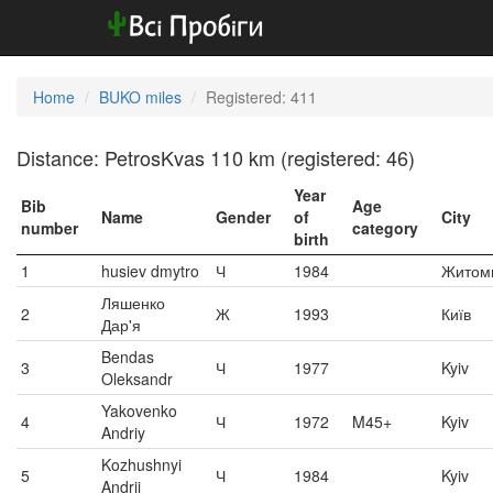
Home
BUKO miles
Registered: 411
Distance: PetrosKvas 110 km (registered: 46)
Year
Bib
Age
Name
Gender
of
City
number
category
birth
1
husiev dmytro
Ч
1984
Житом
Ляшенко
2
Ж
1993
Київ
Дар'я
Bendas
3
Ч
1977
Kyiv
Oleksandr
Yakovenko
4
Ч
1972
M45+
Kyiv
Andriy
Kozhushnyi
5
Ч
1984
Kyiv
Andrii