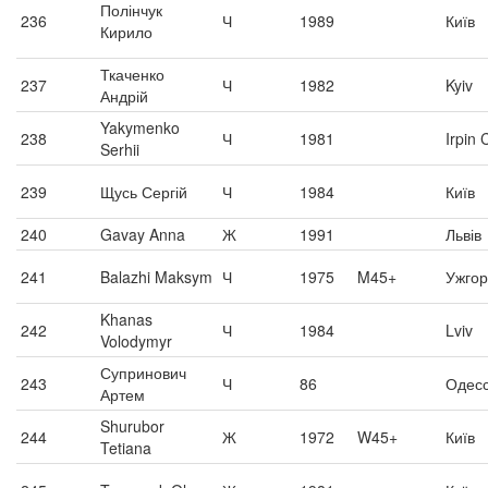
Полінчук
236
Ч
1989
Київ
Кирило
Ткаченко
237
Ч
1982
Kyiv
Андрій
Yakymenko
238
Ч
1981
Irpin 
Serhii
239
Щусь Сергій
Ч
1984
Київ
240
Gavay Anna
Ж
1991
Львів
241
Balazhi Maksym
Ч
1975
M45+
Ужго
Khanas
242
Ч
1984
Lviv
Volodymyr
Супринович
243
Ч
86
Одес
Артем
Shurubor
244
Ж
1972
W45+
Київ
Tetiana