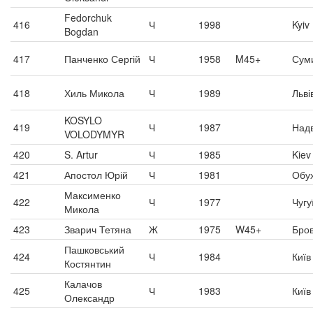
Fedorchuk
416
Ч
1998
Kyiv
Bogdan
417
Панченко Сергій
Ч
1958
M45+
Сум
418
Хиль Микола
Ч
1989
Льві
KOSYLO
419
Ч
1987
Надв
VOLODYMYR
420
S. Artur
Ч
1985
Kiev
421
Апостол Юрій
Ч
1981
Обух
Максименко
422
Ч
1977
Чугу
Микола
423
Зварич Тетяна
Ж
1975
W45+
Бро
Пашковський
424
Ч
1984
Київ
Костянтин
Калачов
425
Ч
1983
Київ
Олександр