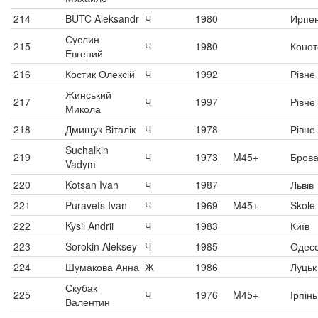
214
BUTC Aleksandr
Ч
1980
Ирпе
Суслин
215
Ч
1980
Конот
Евгений
216
Костик Олексій
Ч
1992
Рівне
Жинський
217
Ч
1997
Рівне
Микола
218
Дмищук Віталік
Ч
1978
Рівне
Suchalkin
219
Ч
1973
M45+
Бров
Vadym
220
Kotsan Ivan
Ч
1987
Львів
221
Puravets Ivan
Ч
1969
M45+
Skole
222
Kysil Andrii
Ч
1983
Київ
223
Sorokin Aleksey
Ч
1985
Одес
224
Шумакова Анна
Ж
1986
Луцьк
Скубак
225
Ч
1976
M45+
Ірпінь
Валентин