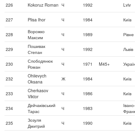
226
Kokoruz Roman
Ч
1992
Lviv
227
Plisa Ihor
Ч
1984
Київ
Ворожко
228
Ч
1989
Рівне
Максим
Пошивак
229
Ч
1992
Львів
Степан
Слободянюк
230
Ч
1971
M45+
Украї
Роман
Ohiievych
232
Ж
1984
Київ
Oksana
Cherkasov
233
Ч
1986
Київ
Viktor
Дейчаківський
Івано
234
Ч
1983
Тарас
Франк
Зозуля
235
Ч
1990
Київ
Дмитрий