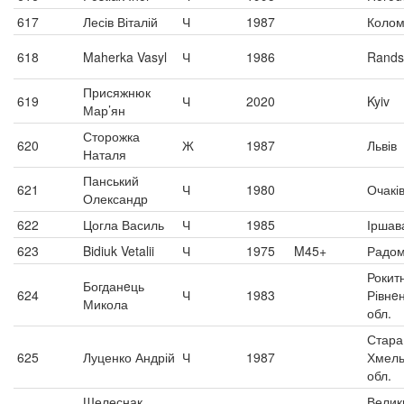
617
Лесів Віталій
Ч
1987
Коло
618
Maherka Vasyl
Ч
1986
Rands
Присяжнюк
619
Ч
2020
Kyiv
Мар’ян
Сторожка
620
Ж
1987
Львів
Наталя
Панський
621
Ч
1980
Очакі
Олександр
622
Цогла Василь
Ч
1985
Іршав
623
Bidiuk Vetalii
Ч
1975
M45+
Радо
Рокит
Богданeць
624
Ч
1983
Рівнe
Микола
обл.
Стара
625
Луценко Андрій
Ч
1987
Хмель
обл.
Шелеснак
Велик