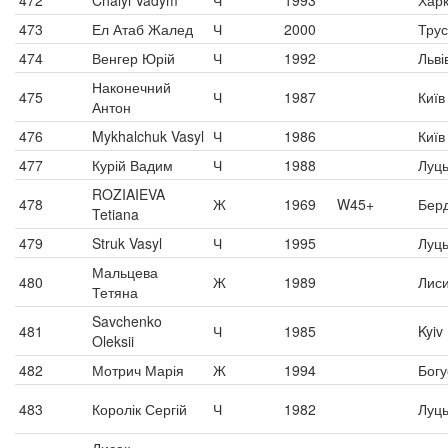
472
Chalyi Vadym
Ч
1993
Харк
473
Ел Атаб Жалед
Ч
2000
Трус
474
Венгер Юрій
Ч
1992
Льві
Наконечний
475
Ч
1987
Київ
Антон
476
Mykhalchuk Vasyl
Ч
1986
Київ
477
Курій Вадим
Ч
1988
Луць
ROZIAIEVA
478
Ж
1969
W45+
Берд
Tetiana
479
Struk Vasyl
Ч
1995
Луць
Мальцева
480
Ж
1989
Лиси
Тетяна
Savchenko
481
Ч
1985
Kyiv
Oleksii
482
Мотрич Марія
Ж
1994
Богу
483
Королік Сергій
Ч
1982
Луць