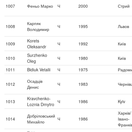
1007
Феньо Марко
Ч
2000
Стрий
Карпяк
1008
Ч
1995
Львов
Володимир
Korets
1009
Ч
1992
Київ
Oleksandr
Surzhenko
1010
Ч
1980
Київ
Oleg
1011
Bidiuk Vetalii
Ч
1975
Радом
Осадців
1012
Ч
1983
Чернівц
Денис
Kravchenko-
1013
Ч
1986
Kyiv
Loznia Dmytro
Харків/
Добріловський
1014
Ч
1986
Івано-
Михайло
Франкі