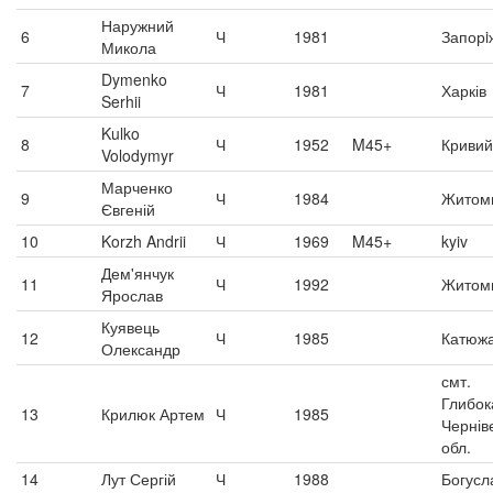
Наружний
6
Ч
1981
Запорi
Микола
Dymenko
7
Ч
1981
Харків
Serhii
Kulko
8
Ч
1952
M45+
Кривий
Volodymyr
Марченко
9
Ч
1984
Житом
Євгеній
10
Korzh Andrii
Ч
1969
M45+
kyiv
Дем'янчук
11
Ч
1992
Житом
Ярослав
Куявець
12
Ч
1985
Катюж
Олександр
смт.
Глибок
13
Крилюк Артем
Ч
1985
Чернів
обл.
14
Лут Сергій
Ч
1988
Богусл