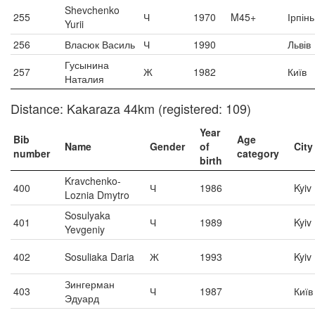
Shevchenko
255
Ч
1970
M45+
Ірпінь
Yurii
256
Власюк Василь
Ч
1990
Львів
Гусынина
257
Ж
1982
Київ
Наталия
Distance: Kakaraza 44km (registered: 109)
Year
Bib
Age
Name
Gender
of
City
number
category
birth
Kravchenko-
400
Ч
1986
Kyiv
Loznia Dmytro
Sosulyaka
401
Ч
1989
Kyiv
Yevgeniy
402
Sosuliaka Daria
Ж
1993
Kyiv
Зингерман
403
Ч
1987
Київ
Эдуард