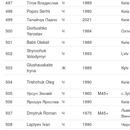
497
Тітов Владислав
Ч
1989
Київ
498
Popov Serhii
Ч
1980
Київ
499
Талайчук Павло
Ч
2021
Київ
Gorbushko
500
Ч
1984
Охт
Yaroslav
501
Babii Oleksii
Ч
1989
Київ
Shyrochuk
502
Ч
1993
Lviv
Volodymyr
Glushauskaite
503
Ж
1989
Kyiv
Iryna
504
Trishchuk Oleg
Ч
1990
Київ
505
Урсул Зіновій
Ч
1960
M45+
с.Зу
506
Ярошук Ярослав
Ч
1990
Київ
Льві
507
Dmytruk Roman
Ч
1975
M45+
Вин
508
Laptyev Ivan
Ч
1990
Черн