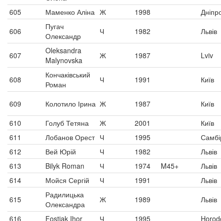
605
Маменко Аліна
Ж
1998
Дніпр
Пугач
606
Ч
1982
Львів
Олександр
Oleksandra
607
Ж
1987
Lviv
Malynovska
Кончаківський
608
Ч
1991
Київ
Роман
609
Колотило Ірина
Ж
1987
Київ
610
Голуб Тетяна
Ж
2001
Київ
611
Лобанов Орест
Ч
1995
Самбі
612
Вей Юрій
Ч
1982
Львів
613
Bilyk Roman
Ч
1974
M45+
Львів
614
Мойся Сергій
Ч
1991
Львів
Радилицька
615
Ж
1989
Львів
Олександра
616
Fostiak Ihor
Ч
1995
Horod