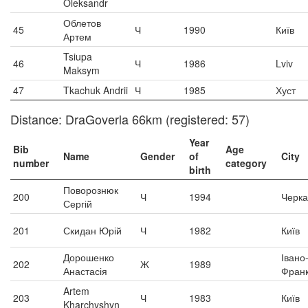
Oleksandr
Облетов
45
Ч
1990
Київ
Артем
Tsiupa
46
Ч
1986
Lviv
Maksym
47
Tkachuk Andrii
Ч
1985
Хуст
Distance: DraGoverla 66km (registered: 57)
Year
Bib
Age
Name
Gender
of
City
number
category
birth
Поворознюк
200
Ч
1994
Черка
Сергій
201
Скидан Юрій
Ч
1982
Київ
Дорошенко
Івано
202
Ж
1989
Анастасія
Франк
Artem
203
Ч
1983
Київ
Kharchyshyn