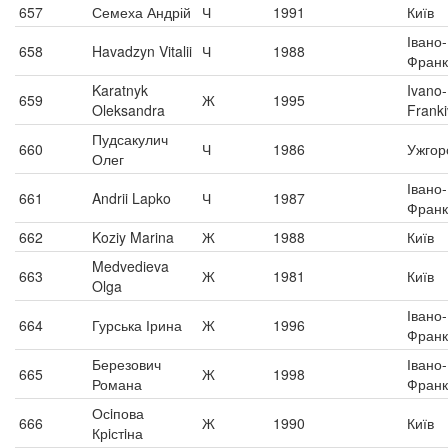
657
Семеха Андрій
Ч
1991
Київ
Івано-
658
Havadzyn Vitalii
Ч
1988
Франк
Karatnyk
Ivano-
659
Ж
1995
Oleksandra
Franki
Пудсакулич
660
Ч
1986
Ужгор
Олег
Івано-
661
Andrii Lapko
Ч
1987
Франк
662
Koziy Marina
Ж
1988
Київ
Medvedieva
663
Ж
1981
Київ
Olga
Івано-
664
Гурська Ірина
Ж
1996
Франк
Березович
Івано-
665
Ж
1998
Романа
Франк
Осiпова
666
Ж
1990
Київ
Крiстiна