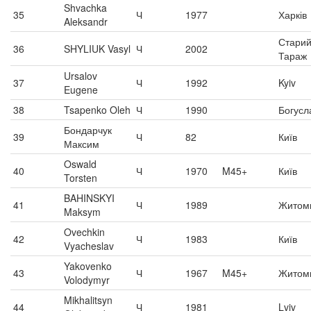
Shvachka
35
Ч
1977
Харків
Aleksandr
Стари
36
SHYLIUK Vasyl
Ч
2002
Тараж
Ursalov
37
Ч
1992
Kyiv
Eugene
38
Tsapenko Oleh
Ч
1990
Богусл
Бондарчук
39
Ч
82
Київ
Максим
Oswald
40
Ч
1970
M45+
Київ
Torsten
BAHINSKYI
41
Ч
1989
Житом
Maksym
Ovechkin
42
Ч
1983
Київ
Vyacheslav
Yakovenko
43
Ч
1967
M45+
Житом
Volodymyr
Mikhalitsyn
44
Ч
1981
Lviv