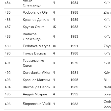
Лисак
484
Ч
1984
Київ
Олександр
485
Vodopianov Oleh
Ч
1988
Zhyt
486
Краснов Данило
Ч
1989
Київ
487
Крупко Ольга
Ж
1983
Київ
Валахов
488
Ч
1983
Київ
Олександр
489
Fedotova Maryna
Ж
1991
Zhyt
490
Тимків Василь
Ч
1988
Київ
Герасименко
491
Ч
1979
Киів
Євген
492
Derevianko Viktor
Ч
1981
Kyiv
493
Краснов Максим
Ч
1995
Вінн
494
Шеховцов Сергій
Ч
1989
Льві
495
Андрій Мотрич
Ч
1992
Богу
Соф
496
Stepanchuk Vitalii
Ч
1983
Бор