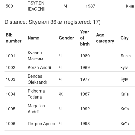
TSYREN
509
Ч
1987
Київ
IEVGENII
Distance: Skyмилі 36км (registered: 17)
Year
Bib
Age
Name
Gender
of
City
number
category
birth
Кулагін
1001
Ч
1980
Львів
Максим
1002
Korzh Andrii
Ч
1969
kyiv
Bendas
1003
Ч
1977
Kyiv
Oleksandr
Pidhorna
1004
Ж
1987
Київ
Tetiana
Magalich
1005
Ч
1992
Київ
Andrii
1006
Петров Арсен
Ч
1998
Київ