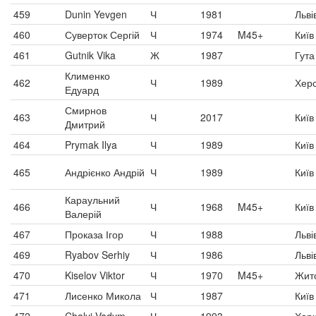
459
Dunin Yevgen
Ч
1981
Льві
460
Суверток Сергій
Ч
1974
M45+
Київ
461
Gutnik Vika
Ж
1987
Гута
Клименко
462
Ч
1989
Хер
Едуард
Смирнов
463
Ч
2017
Київ
Дмитрий
464
Prymak Ilya
Ч
1989
Київ
465
Андрієнко Андрій
Ч
1989
Київ
Караульний
466
Ч
1968
M45+
Київ
Валерій
467
Проказа Ігор
Ч
1988
Льві
469
Ryabov Serhiy
Ч
1986
Льві
470
Kiselov Viktor
Ч
1970
M45+
Жит
471
Лисенко Микола
Ч
1987
Київ