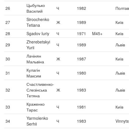
Цыбулько
26
Ч
1982
Полта
Василий
Siroochenko
27
Ж
1989
Київ
Tetiana
28
Sgadov Iuriy
Ч
1971
M45+
Київ
Zherebetskyi
29
Ч
1989
Львів
Yurii
Лачінян
30
Ж
1987
Київ
Мальвіна
Кулагін
31
Ч
1980
Львів
Максим
Счастливенко-
32
Слезінська
Ж
1983
Львів
Тетяна
Краженко
33
Ч
1981
Київ
Тарас
Yarmolenko
34
Ч
1983
Vinnyt
Serhii