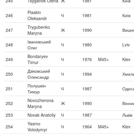
245
Tsyganok Olena
Ж
1981
Київ
Piaskin
246
Ч
1981
Київ
Oleksandr
Trygubenko
247
Ж
1990
Вишн
Maryna
Івановський
248
Ч
1980
Lviv
Олег
Bondaryev
249
Ч
1976
M45+
Kiev
Timur
Дзіковський
250
Ч
1994
Хмел
Олександр
Полушкін
251
Ч
1987
Одес
Тимур
Novozhenova
252
Ж
1990
Вінни
Maryna
253
Novak Anatoliy
Ч
1987
Львів
Yasmo
254
Ч
1964
M45+
Kiev
Volodymyr