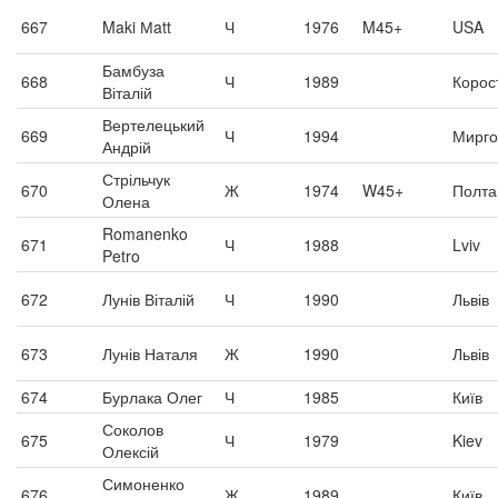
667
Maki Мatt
Ч
1976
M45+
USA
Бамбуза
668
Ч
1989
Корос
Віталій
Вертелецький
669
Ч
1994
Мирго
Андрій
Стрільчук
670
Ж
1974
W45+
Полта
Олена
Romanenko
671
Ч
1988
Lviv
Petro
672
Лунів Віталій
Ч
1990
Львів
673
Лунів Наталя
Ж
1990
Львів
674
Бурлака Олег
Ч
1985
Київ
Соколов
675
Ч
1979
Kiev
Олексій
Симоненко
676
Ж
1989
Київ