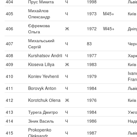
404
Прус Микита
Ч
1998
Льві
Михайлов
405
Ч
1973
M45+
Київ
Олександр
Єфремова
406
Ж
1972
W45+
Дніп
Ольга
Михальський
407
Ч
83
Черн
Сергій
408
Kurshatsov Andrii
Ч
1977
Харк
409
Kioseva Liliya
Ж
1983
Київ
Ivan
410
Koniev Yevhenii
Ч
1979
Fran
411
Borovyk Anton
Ч
1984
Льві
412
Korotchuk Оlena
Ж
1976
Київ
413
Турега Дмитро
Ч
1984
Ужг
414
Зіник Василь
Ч
1986
Надв
Prokopenko
415
Ч
1987
Льві
Oleksandr