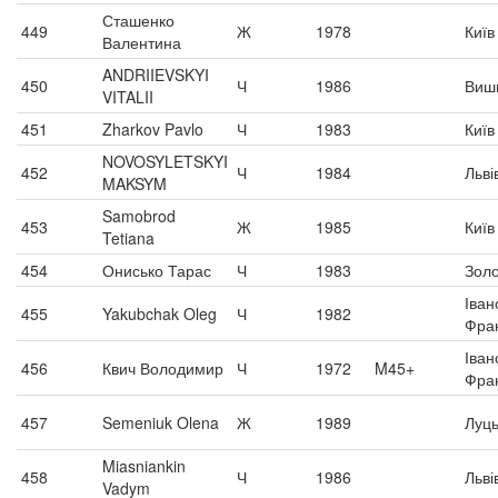
Сташенко
449
Ж
1978
Київ
Валентина
ANDRIIEVSKYI
450
Ч
1986
Виш
VITALII
451
Zharkov Pavlo
Ч
1983
Київ
NOVOSYLETSKYI
452
Ч
1984
Льві
MAKSYM
Samobrod
453
Ж
1985
Київ
Tetiana
454
Онисько Тарас
Ч
1983
Золо
Іван
455
Yakubchak Oleg
Ч
1982
Фран
Іван
456
Квич Володимир
Ч
1972
M45+
Фран
457
Semeniuk Olena
Ж
1989
Луць
Miasniankin
458
Ч
1986
Льві
Vadym