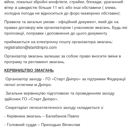
війни, локальні збройні конфлікти, страйки, блокади, ураганний
вітер зі швидкістю більше 11 м/с або інші обставини ( злива,
холодна погода не відноситься до форс-мажорних обставин).
Правила та загальні умови - офіційний документ, який діє на
правах договору між організатором і учасником змагань. Будь-які
пропозиції, поправки і доповнення до цього документу
приймаються на електронну пошту організатора змагань:
registration@startdnipro.com
Організатор змагань залишає за собою право вносити зміни в
програму та регламент змагань.
КЕРІВНИЦТВО ЗМАГАНЬ
Організатор заходу - ГО «Старт Дніпро» за підтримки Федерації
легкої атлетики м.Дніпро.
Загальне керівництво підготовкою та проведенням заходу
здійснює ГО «Старт Дніпро».
Секретаріат легкоатлетичного заходу складається з:
- Керівника змагань – Балабанов Павло
- Головний суддя – Приходько Вячеслав