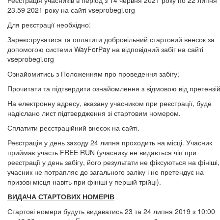
Реєстрація учасників в період з 14 червня 2021 року по 22 липня
23.59 2021 року на сайті vseprobegi.org
Для реєстрації необхідно:
Зареєструватися та оплатити добровільний стартовий внесок за
допомогою системи WayForPay на відповідний забіг на сайті
vseprobegi.org
Ознайомитись з Положенням про проведення забігу;
Прочитати та підтвердити ознайомлення з відмовою від претензій
На електронну адресу, вказану учасником при реєстрації, буде
надіслано лист підтвердження зі стартовим номером.
Сплатити реєстраційний внесок на сайті.
Реєстрація у день заходу 24 липня проходить на місці. Учасник
приймає участь FREE RUN (учаснику не видається чіп при
реєстрації у день забігу, його результати не фіксуються на фініші,
учасник не потрапляє до загального заліку і не претендує на
призові місця навіть при фініші у першій трійці).
ВИДАЧА СТАРТОВИХ НОМЕРІВ
Стартові номери будуть видаватись 23 та 24 липня 2019 з 10:00