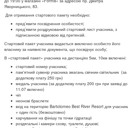
до 19:00 у магазині «Forma» за адресою пр. Дмитра
Яворницького, 83.
Для отримання стартового пакету необхідно:
пред’явити посвідчення особистості;
пред’явити роздрукований стартовий лист учасника, з
підписанною відмовою від претензій.
Стартовий пакет учасника видається виключно особисто його
власнику за наявністю документа, що посвідчує особу;
В «стартовий пакет» учасника на дистанціях 5км, 10км включені:
стартовий номер учасника;
пам'ятний сувенір учасника змагань свічник-світи
льник
(за
додаткову плату 250 грн)
медаль учасника (за додаткову плату 200 грн при заявці до
11.07 включно)
чіп
неонові браслети
вхід на територію Bartolomeo Best River Resort для учасник
+ один гість (безкоштовно)
харчування на фінішу та точки гідратації
роздягальні і камери схову, туалети, душові;