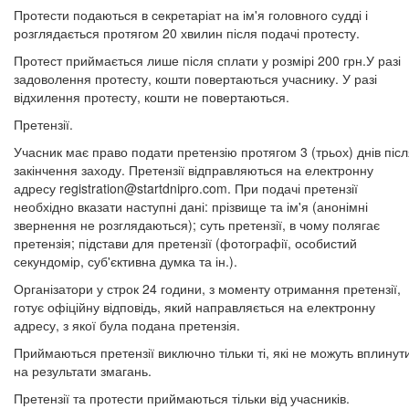
Протести подаються в секретаріат на ім'я головного судді і
розглядається протягом 20 хвилин після подачі протесту.
Протест приймається лише після сплати у розмірі 200 грн.У разі
задоволення протесту, кошти повертаються учаснику. У разі
відхилення протесту, кошти не повертаються.
Претензії.
Учасник має право подати претензію протягом 3 (трьох) днів піс
закінчення заходу. Претензії відправляються на електронну
адресу
registration@startdnipro.com
. При подачі претензії
необхідно вказати наступні дані: прізвище та ім'я (анонімні
звернення не розглядаються); суть претензії, в чому полягає
претензія; підстави для претензії (фотографії, особистий
секундомір, суб'єктивна думка та ін.).
Організатори у строк 24 години, з моменту отримання претензії,
готує офіційну відповідь, який направляється на електронну
адресу, з якої була подана претензія.
Приймаються претензії виключно тільки ті, які не можуть вплинут
на результати змагань.
Претензії та протести приймаються тільки від учасників.