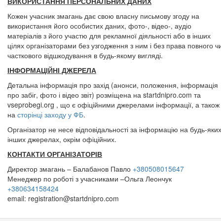
ВИКОРИСТАННЯ ПЕРСОНАЛЬНИХ ДАНИХ
Кожен учасник змагань дає свою власну письмову згоду на
використання його особистих даних, фото-, відео-, аудіо
матеріалів з його участю для рекламної діяльності або в інших
цілях організаторами без узгодження з ним і без права повного ч
часткового відшкодування в будь-якому вигляді.
ІНФОРМАЦІЙНІ ДЖЕРЕЛА
Детальна інформація про захід (анонси, положення, інформація
про забіг, фото і відео звіт) розміщена на startdnipro.com та
vseprobegi.org , що є офіційними джерелами інформації, а також
на
сторінці заходу у ФБ
.
Організатор не несе відповідальності за інформацію на будь-яки
інших джерелах, окрім офіційних.
КОНТАКТИ ОРГАНІЗАТОРІВ
Директор змагань – Балабанов Павло
+380508015647
Менеджер по роботі з учасниками –Ольга Леончук
+380634158424
email:
registration@startdnipro.com