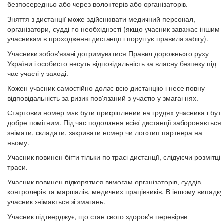
безпосередньо або через волонтерів або організаторів.
Зняття з дистанції може здійснювати медичний персонал,
організатори, судді по необхідності (якщо учасник заважає іншим
учасникам в проходженні дистанції і порушує правила забігу).
Учасники зобов'язані дотримуватися Правил дорожнього руху
України і особисто несуть відповідальність за власну безпеку під
час участі у заході.
Кожен учасник самостійно долає всю дистанцію і несе повну
відповідальність за ризик пов'язаний з участю у змаганнях.
Стартовий номер має бути прикріплений на грудях учасника і бу
добре помітним. Під час подолання всієї дистанції забороняється
знімати, складати, закривати номер чи логотип партнера на
ньому.
Учасник повинен бігти тільки по трасі дистанції, слідуючи розмітці
траси.
Учасник повинен підкорятися вимогам організаторів, суддів,
контролерів та маршалів, медичних працівників. В іншому випадк
учасник знімається зі змагань.
Учасник підтверджує, що стан свого здоров'я перевіряв