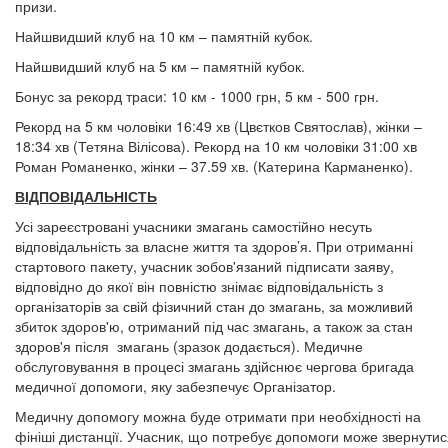
призи.
Найшвидший клуб на 10 км – памятній кубок.
Найшвидший клуб на 5 км – памятній кубок.
Бонус за рекорд траси: 10 км - 1000 грн, 5 км - 500 грн.
Рекорд на 5 км чоловіки 16:49 хв (Цвєтков Святослав), жінки –
18:34 хв (Тетяна Вілісова). Рекорд на 10 км чоловіки 31:00 хв
Роман Романенко, жінки – 37.59 хв. (Катерина Карманенко).
ВІДПОВІДАЛЬНІСТЬ
Усі зареєстровані учасники змагань самостійно несуть
відповідальність за власне життя та здоров’я. При отриманні
стартового пакету, учасник зобов'язаний підписати заяву,
відповідно до якої він повністю знімає відповідальність з
організаторів за свій фізичний стан до змагань, за можливий
збиток здоров'ю, отриманий під час змагань, а також за стан
здоров'я після змагань (зразок додається). Медичне
обслуговування в процесі змагань здійснює чергова бригада
медичної допомоги, яку забезпечує Організатор.
Медичну допомогу можна буде отримати при необхідності на
фініші дистанції. Учасник, що потребує допомоги може звернути