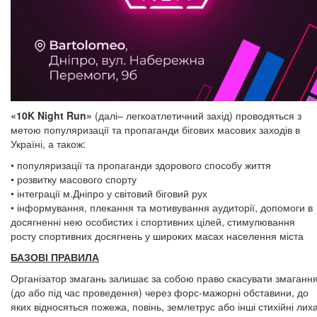
«10K Night Run»
(далі– легкоатлетичний захід) проводяться з
метою популяризації та пропаганди бігових масових заходів в
Україні, а також:
• популяризації та пропаганди здорового способу життя
• розвитку масового спорту
• інтеграції м.Дніпро у світовий біговий рух
• інформування, плекання та мотивування аудиторії, допомоги в
досягненні нею особистих і спортивних цілей, стимулювання
росту спортивних досягнень у широких масах населення міста
БАЗОВІ ПРАВИЛА
Організатор змагань залишає за собою право скасувати змаганн
(до або під час проведення) через форс-мажорні обставини, до
яких відносяться пожежа, повінь, землетрус або інші стихійні лиха