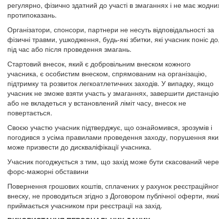
регулярно, фізично здатний до участі в змаганнях і не має жодни
протипоказань.
Організатори, спонсори, партнери не несуть відповідальності за
фізичні травми, ушкодження, будь-які збитки, які учасник поніс до
під час або після проведення змагань.
Стартовий внесок, який є добровільним внеском кожного
учасника, є особистим внеском, спрямованим на організацію,
підтримку та розвиток легкоатлетичних заходів. У випадку, якщо
учасник не зможе взяти участь у змаганнях, завершити дистанцію
або не вкладеться у встановлений ліміт часу, внесок не
повертається.
Своєю участю учасник підтверджує, що ознайомився, зрозумів і
погодився з усіма правилами проведення заходу, порушення яки
може призвести до дискваліфікації учасника.
Учасник погоджується з тим, що захід може бути скасований чере
форс-мажорні обставини
Повернення грошових коштів, сплачених у рахунок реєстраційног
внеску, не проводиться згідно з Договором публічної оферти, яки
приймається учасником при реєстрації на захід.