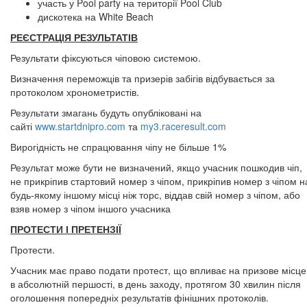
участь у Pool party на території Pool Club
дискотека на White Beach
РЕЄСТРАЦІЯ РЕЗУЛЬТАТІВ
Результати фіксуються чіповою системою.
Визначення переможців та призерів забігів відбувається за
протоколом хронометристів.
Результати змагань будуть опубліковані на
сайті
www.startdnipro.com
та
my3.raceresult.com
Вирогідність не спрацювання чіпу не більше 1%
Результат може бути не визначений, якщо учасник пошкодив чіп,
не прикріпив стартовий номер з чіпом, прикріпив номер з чіпом н
будь-якому іншому місці ніж торс, віддав свій номер з чіпом, або
взяв номер з чіпом іншого учасника
ПРОТЕСТИ І ПРЕТЕНЗІЇ
Протести.
Учасник має право подати протест, що впливає на призове місце
в абсолютній першості, в день заходу, протягом 30 хвилин після
оголошення попередніх результатів фінішних протоколів.