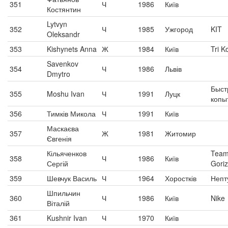
351
Ч
1986
Київ
Костянтин
Lytvyn
352
Ч
1985
Ужгород
KIT
Oleksandr
353
Kishynets Anna
Ж
1984
Київ
Tri K
Savenkov
354
Ч
1986
Львів
Dmytro
Быст
355
Moshu Ivan
Ч
1991
Луцк
копы
356
Тимків Микола
Ч
1991
Київ
Маскаєва
357
Ж
1981
Житомир
Євгенія
Кільяченков
Tea
358
Ч
1986
Київ
Сергій
Goriz
359
Шевчук Василь
Ч
1964
Хоростків
Непт
Шпильчин
360
Ч
1986
Київ
Nike
Віталій
361
Kushnir Ivan
Ч
1970
Київ