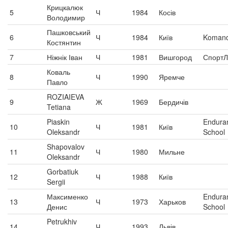
Крицкалюк
5
Ч
1984
Косів
Володимир
Пашковський
6
Ч
1984
Київ
Komand
Костянтин
7
Ніжнік Іван
Ч
1981
Вишгород
СпортЛ
Коваль
8
Ч
1990
Яремче
Павло
ROZIAIEVA
9
Ж
1969
Бердичів
Tetiana
Piaskin
Endura
10
Ч
1981
Київ
Oleksandr
School
Shapovalov
11
Ч
1980
Мильне
Oleksandr
Gorbatiuk
12
Ч
1988
Київ
Sergii
Максименко
Endura
13
Ч
1973
Харьков
Денис
School
Petrukhiv
14
Ч
1993
Львів