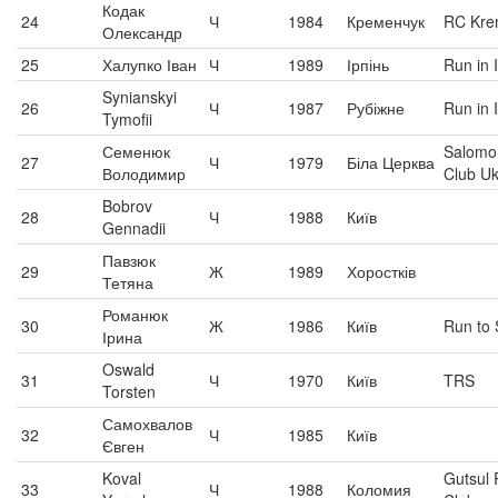
Кодак
24
Ч
1984
Кременчук
RC Kr
Олександр
25
Халупко Іван
Ч
1989
Ірпінь
Run in I
Synianskyi
26
Ч
1987
Рубіжне
Run in I
Tymofii
Семенюк
Salomo
27
Ч
1979
Біла Церква
Володимир
Club Uk
Bobrov
28
Ч
1988
Київ
Gennadii
Павзюк
29
Ж
1989
Хоростків
Тетяна
Романюк
30
Ж
1986
Київ
Run to
Ірина
Oswald
31
Ч
1970
Київ
TRS
Torsten
Самохвалов
32
Ч
1985
Київ
Євген
Koval
Gutsul 
33
Ч
1988
Коломия