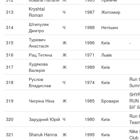
Kryshtal
313
Ч
1987
Житомир
Roman
Штипуляк
314
Ч
1988
Нетішин
Дмитро
Туревич
315
Ж
1996
Київ
-
Анастасія
316
Рац Тетяна
Ж
1971
Львів
Худякова
317
Ж
1989
Київ
Валерія
Руслов
Run 
318
Ч
1974
Київ
Владислав
Summ
SHY
319
Чигріна Ніна
Ж
1985
Бровари
RUN 
БІГ 
Run
320
Зарудний Юрій
Ч
1980
Київ
Tea
Nike
321
Sharuk Hanna
Ж
1995
Київ
Club