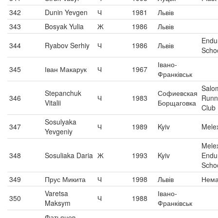
342
Dunin Yevgen
Ч
1981
Львів
343
Bosyak Yulia
Ж
1986
Львів
Endu
344
Ryabov Serhiy
Ч
1986
Львів
Scho
Івано-
345
Іван Макарук
Ч
1967
Франківськ
Salo
Stepanchuk
Софиевская
346
Ч
1983
Runn
Vitalii
Борщаговка
Club
Sosulyaka
347
Ч
1989
Kyiv
Mele
Yevgeniy
Melex
348
Sosuliaka Daria
Ж
1993
Kyiv
Endu
Scho
349
Прус Микита
Ч
1998
Львів
Нем
Varetsa
Івано-
350
Ч
1988
Maksym
Франківськ
Фатьянов