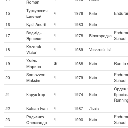
Roman
Туркулевич
15
Ч
1976
Київ
Endura
Евгений
16
Kysil Andrii
Ч
1983
Київ
Ведмідь
Endura
17
Ч
1978
Білогородка
Ярослав
School
Kozaruk
18
Ч
1989
Voskresintsi
Victor
Хміль
19
Ж
1988
Київ
Run to
Марина
Samozvon
Endura
20
Ч
1979
Київ
Maksim
School
Орден 
21
Карук Ігор
Ч
1974
Київ
Кросів
Runnin
22
Kotsan Ivan
Ч
1987
Львів
Радченко
Endura
23
Ч
1990
Київ
Олександр
School