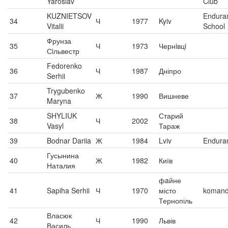
Yaroslav
Club
KUZNIETSOV
Endura
34
Ч
1977
Kyiv
Vitalii
School
Фрунза
35
Ч
1973
Чернiвцi
Сiльвестр
Fedorenko
36
Ч
1987
Дніпро
Serhii
Trygubenko
37
Ж
1990
Вишневе
Maryna
SHYLIUK
Старий
38
Ч
2002
Vasyl
Тараж
39
Bodnar Dariia
Ж
1984
Lviv
Endura
Гусынина
40
Ж
1982
Київ
Наталия
фaйне
41
Sapiha Serhii
Ч
1970
місто
komand
Тернопіль
Власюк
42
Ч
1990
Львів
Василь