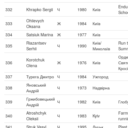
Endu
332
Khrapko Sergii
Ч
1980
Київ
Scho
Ohiievych
333
Ж
1984
Київ
Oksana
334
Satsiuk Marina
Ж
1977
Київ
Riazantsev
Київ/
Run 
335
Ч
1990
Serhii
Миколаїв
Summ
Орд
Korotchuk
336
Ж
1976
Київ
Свят
Оlena
Крос
337
Турега Дмитро
Ч
1984
Ужгород
Яновський
338
Ч
1973
Надвірна
Андрій
Гржибовецький
339
Ч
1982
Київ
Глоб
Андрій
Atroshchyk
Farm
340
Ч
1983
Kyiv
Oleksii
runni
341
Struk Vasyl
Ч
1995
Луцьк
Plast