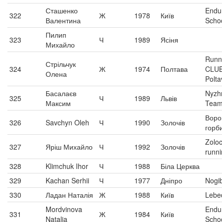
Сташенко
Endu
322
Ж
1978
Київ
Валентина
Scho
Пилип
323
Ч
1989
Ясіня
Михайло
Runn
Стрільчук
324
Ж
1974
Полтава
CLU
Олена
Polta
Басалаєв
Nyzh
325
Ч
1989
Львів
Максим
Tea
Воро
326
Savchyn Oleh
Ч
1990
Золочів
горб
Zoloc
327
Яріш Михайло
Ч
1992
Золочів
runni
328
Klimchuk Ihor
Ч
1988
Біла Церква
329
Kachan Serhii
Ч
1977
Дніпро
Nogi
330
Ладан Наталія
Ж
1988
Київ
Lebe
Mordvinova
Endu
331
Ж
1984
Київ
Natalia
Scho