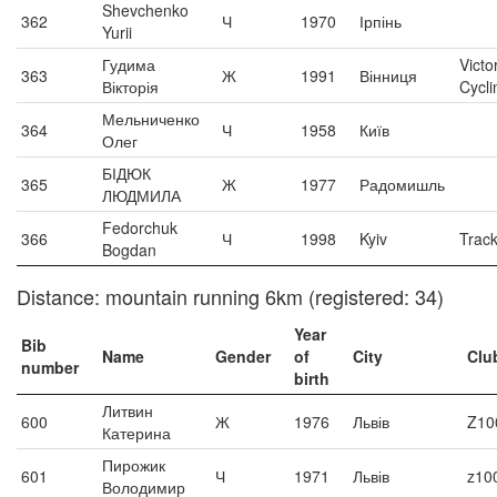
Shevchenko
362
Ч
1970
Ірпінь
Yurii
Гудима
Victo
363
Ж
1991
Вінниця
Вікторія
Cycli
Мельниченко
364
Ч
1958
Київ
Олег
БІДЮК
365
Ж
1977
Радомишль
ЛЮДМИЛА
Fedorchuk
366
Ч
1998
Kyiv
Trac
Bogdan
Distance: mountain running 6km (registered: 34)
Year
Bib
Name
Gender
of
City
Clu
number
birth
Литвин
600
Ж
1976
Львів
Z10
Катерина
Пирожик
601
Ч
1971
Львів
z10
Володимир