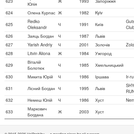
623
Ж
1993
Запоріжжя
Юлія
624
Олена Курпас
Ж
1982
Kyiv
Redko
Gut
625
Ч
1991
Київ
Oleksandr
Clu
626
Заяць Богдан
Ч
1987
Львів
627
Yarish Andriy
Ч
2001
Золочів
Zol
628
Litvin Aliona
Ж
1984
Ужгород
Віталій
629
Ч
1985
Хмельницький
Болотюк
630
Микита Юрій
Ч
1986
Іршава
Ir-r
SH
631
Лісний Богдан
Ч
1995
Львів
RUN
632
Немеш Юлій
Ч
1986
Хуст
Nem
Маркович
633
Ж
2003
Хуст
Богдана
© 2015-2026 VsiProbihy — a meeting place for all runners.