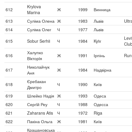
Krylova
612
Ж
1999
Винница
Marina
613
Суліма Олена
Ж
1983
Львів
Ultr
614
Суліма Олег
Ч
1977
Львів
Lev
615
Sobur Serhii
Ч
1984
Kyiv
Clu
Халупко
616
Ж
1991
Ірпінь
Run 
Вiкторiя
Николайчук
617
Ж
1984
Надвірна
Аня
Єребакан
618
Ч
1990
Київ
Дмитро
619
Шлейко Надія
Ж
1993
Одеса
620
Сергiй Реу
Ч
1988
Одесса
621
Zaharans Atis
Ч
1972
Riga
622
Пакіна Ольга
Ж
1981
Київ
Крашановська