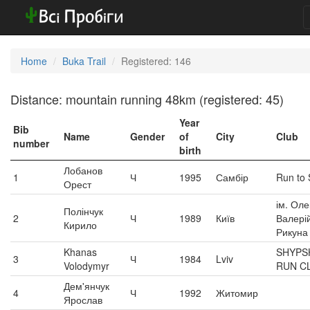
Home
Buka Trail
Registered: 146
Distance: mountain running 48km (registered: 45)
Year
Bib
Name
Gender
of
City
Club
number
birth
Лобанов
1
Ч
1995
Самбір
Run to
Орест
ім. Ол
Полінчук
2
Ч
1989
Київ
Валері
Кирило
Рикуна
Khanas
SHYPS
3
Ч
1984
Lviv
Volodymyr
RUN C
Дем'янчук
4
Ч
1992
Житомир
Ярослав