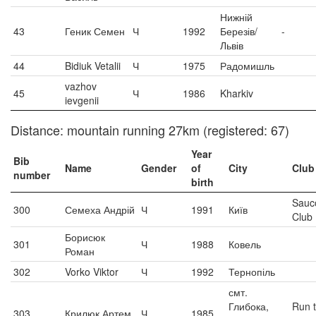
Нижній
43
Геник Семен
Ч
1992
Березів/
-
Львів
44
Bidiuk Vetalii
Ч
1975
Радомишль
vazhov
45
Ч
1986
Kharkiv
ievgenii
Distance: mountain running 27km (registered: 67)
Year
Bib
Name
Gender
of
City
Club
number
birth
Sauc
300
Семеха Андрій
Ч
1991
Київ
Club
Борисюк
301
Ч
1988
Ковель
Роман
302
Vorko Viktor
Ч
1992
Тернопіль
смт.
Глибока,
Run 
303
Крилюк Артем
Ч
1985