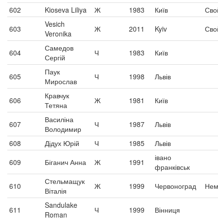
602
Kioseva Liliya
Ж
1983
Київ
Сво
Vesich
603
Ж
2011
Kyiv
Сво
Veronika
Самедов
604
Ч
1983
Київ
Сергій
Паук
605
Ч
1998
Львів
Мирослав
Кравчук
606
Ж
1981
Київ
Тетяна
Василіна
607
Ч
1987
Львів
Володимир
608
Дідух Юрій
Ч
1985
Львів
івано
609
Біганич Анна
Ж
1991
франківськ
Стельмащук
610
Ж
1999
Червоноград
Нем
Віталія
Sandulake
611
Ч
1999
Вінниця
Roman