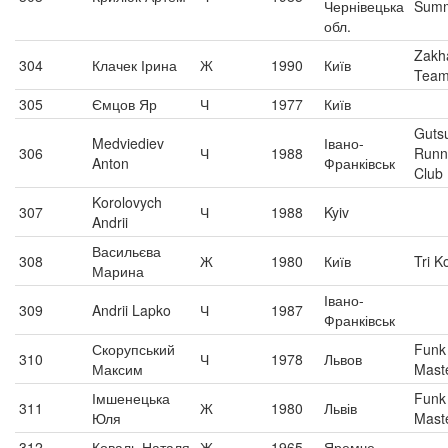
Чернівецька
Summ
обл.
Zakh
304
Клачек Ірина
Ж
1990
Київ
Tea
305
Ємцов Яр
Ч
1977
Київ
Guts
Medviediev
Івано-
306
Ч
1988
Runn
Anton
Франківськ
Club
Korolovych
307
Ч
1988
Kyiv
Andrii
Васильєва
308
Ж
1980
Київ
Tri K
Марина
Івано-
309
Andrii Lapko
Ч
1987
Франківськ
Скорупський
Funk
310
Ч
1978
Львов
Максим
Mast
Імшенецька
Funk
311
Ж
1980
Львів
Юля
Mast
312
Коваль Наталя
Ж
1965
Яремче