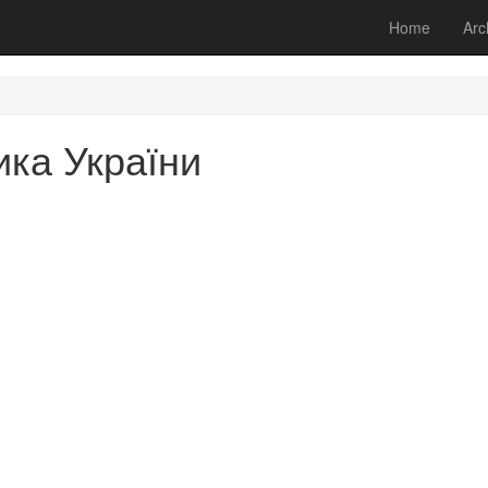
Home
Arc
ика України