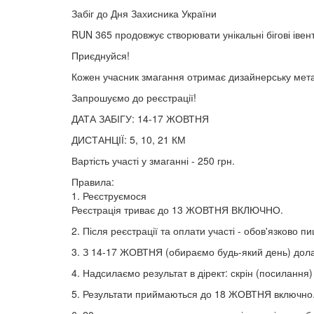
Забіг до Дня Захисника України
RUN 365 продовжує створювати унікальні бігові івен
Приєднуйся!
Кожен учасник змагання отримає дизайнерську мета
Запрошуємо до реєстрації!
ДАТА ЗАБІГУ: 14-17 ЖОВТНЯ
ДИСТАНЦІЇ: 5, 10, 21 КМ
Вартість участі у змаганні - 250 грн.
Правила:
1. Реєструємося
Реєстрація триває до 13 ЖОВТНЯ ВКЛЮЧНО.
2. Після реєстрації та оплати участі - обов'язково п
3. З 14-17 ЖОВТНЯ (обираємо будь-який день) дола
4. Надсилаємо результат в дірект: скрін (посилання)
5. Результати приймаються до 18 ЖОВТНЯ включно