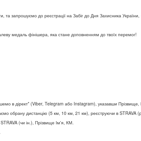
ти, та запрошуємо до реєстрації на Забіг до Дня Захисника Україн
леву медаль фінішера, яка стане доповненням до твоїх перемог!
ишемо в дірект* (Viber, Telegram або Instagram), указавши Прізвище, 
ємо обрану дистанцію (5 км, 10 км, 21 км), реєструючи в STRAVA (
 STRAVA (чи ін.), Прізвище Ім'я, КМ.
.