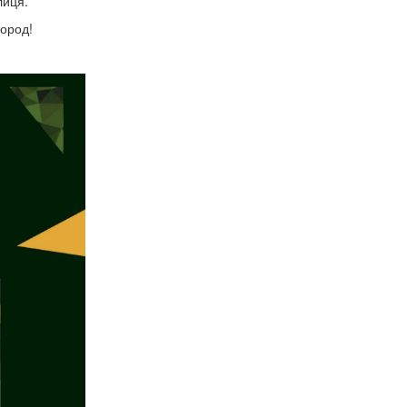
лиця.
город!