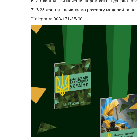
6. 20 жовтня - визначення переможців, турнірна таб
7. З 23 жовтня - починаємо розсилку медалей та на
*Telegram: 063-171-35-00