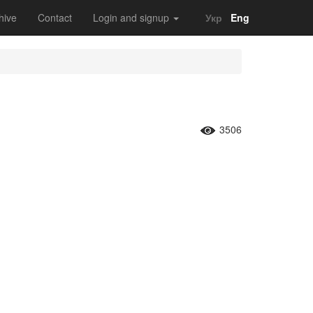
hive
Contact
Login and signup
Укр
Eng
3506