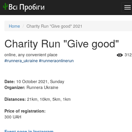
To
na
Home
Charity Run "Give good" 2021
Charity Run "Give good"
online, any convenient place
312
#runnera_ukraine
#runneraonlinerun
Date:
10 October 2021, Sunday
Organizer:
Runnera Ukraine
Distances:
21km, 10km, 5km, 1km
Price of registration:
300 UAH
Event page in Instagram