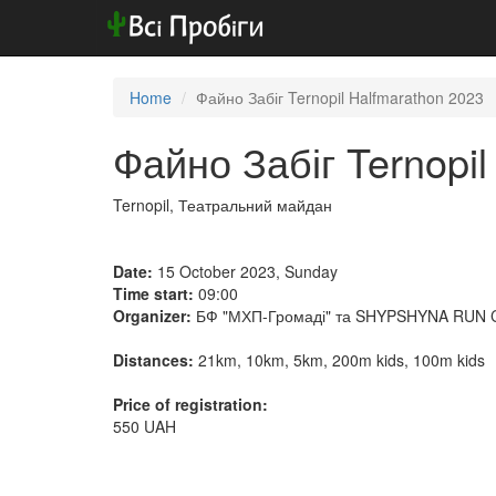
Home
Файно Забіг Ternopil Halfmarathon 2023
Файно Забіг Ternopil
Ternopil, Театральний майдан
Date:
15 October 2023, Sunday
Time start:
09:00
Organizer:
БФ "МХП-Громаді" та SHYPSHYNA RUN
Distances:
21km, 10km, 5km, 200m kids, 100m kids
Price of registration:
550 UAH