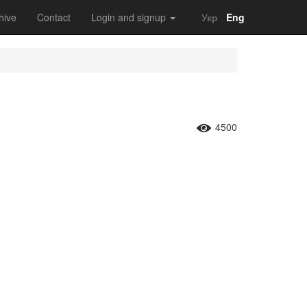
hive
Contact
Login and signup
Укр
Eng
4500