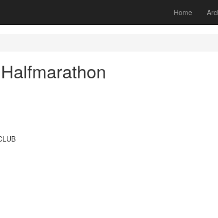
Home
Arc
 Halfmarathon
 CLUB