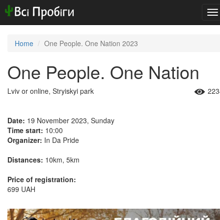
To
na
Home
One People. One Nation 2023
One People. One Nation
Lviv or online, Stryiskyi park
223
Date:
19 November 2023, Sunday
Time start:
10:00
Organizer:
In Da Pride
Distances:
10km, 5km
Price of registration:
699 UAH