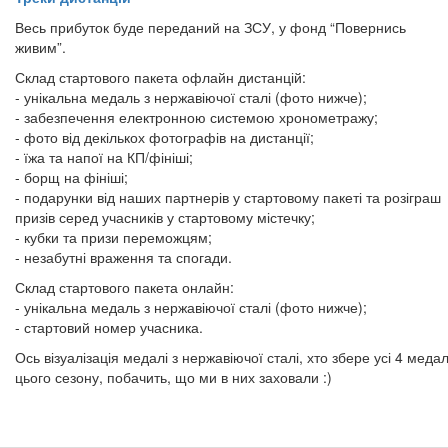
Весь прибуток буде переданий на ЗСУ, у фонд “Повернись
живим”.
Склад стартового пакета офлайн дистанцій:
- унікальна медаль з нержавіючої сталі (фото нижче);
- забезпечення електронною системою хронометражу;
- фото від декількох фотографів на дистанції;
- їжа та напої на КП/фініші;
- борщ на фініші;
- подарунки від наших партнерів у стартовому пакеті та розіграш
призів серед учасників у стартовому містечку;
- кубки та призи переможцям;
- незабутні враження та спогади.
Склад стартового пакета онлайн:
- унікальна медаль з нержавіючої сталі (фото нижче);
- стартовий номер учасника.
Ось візуалізація медалі з нержавіючої сталі, хто збере усі 4 медал
цього сезону, побачить, що ми в них заховали :)