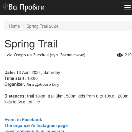
To
na
Home
Spring Trail 2024
Spring Trail
Lviv, Озеро на Знесінні (вул. Заклинських)
210
Date:
13 April 2024, Saturday
Time start:
10:00
Organizer:
Ліга Доброго Бігу
Distances:
trail 10km, trail 3km, 500m kids from 6 to 10y.o., 200m
kids to 6y.o., online
Event in Facebook
The organizer's Instagram page
​​​​​​​Event community in Telegram