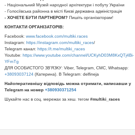
- Національний Музей народної архітектури і побуту України
- Голосіївська районна в місті Києві державна адміністрація
​​​​​​​- ХОЧЕТЕ БУТИ ПАРТНЕРОМ?
Пишіть організаторам!
КОНТАКТИ ОРГАНІЗАТОРІВ:
Facebook:
www.facebook.com/multiki.races
Instagram:
https://instagram.com/multiki_races
/
Telegram канал:
https://t.me/multiki_races
Youtube:
https://www.youtube.com/channel/UCKyhD03M8KxQTj4Bi-
YFmTg
ДЛЯ ОСОБИСТОГО ЗВ'ЯЗКУ: Viber, Telegram, СМС, Whatsapp:
+38093037124
(Катерина). В Telegram: delfineja
Найоперативнішу відповідь можна отримати, написавши у
Telegram на номер
+380930371254
​​​​​​​Шукайте нас в соц. мережах за хеш. тегом
#multiki_races