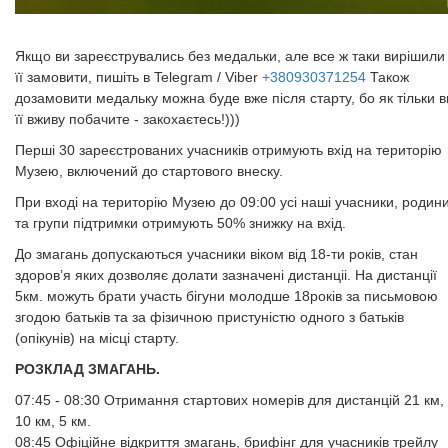
Якщо ви зареєструвались без медальки, але все ж таки вирішили
її замовити, пишіть в Telegram / Viber
+380930371254
Також
дозамовити медальку можна буде вже після старту, бо як тільки в
її вживу побачите - закохаєтесь!)))​​​​​​​
Перші 30 зареєстрованих учасників отримують вхід на територію
Музею, включений до стартового внеску.
При вході на територію Музею до 09:00 усі наші учасники, родин
та групи підтримки отримують 50% знижку на вхід.
До змагань допускаються учасники віком від 18-ти років, стан
здоров’я яких дозволяє долати зазначені дистанціі. На дистанції
5км. можуть брати участь бігуни молодше 18років за письмовою
згодою батьків та за фізичною пристуністю одного з батьків
(опікунів) на місці старту.
РОЗКЛАД ЗМАГАНЬ.
07:45 - 08:30 Отримання стартових номерів для дистанцій 21 км,
10 км, 5 км.
08:45 Офіційне відкриття змагань, брифінг для учасників трейлу