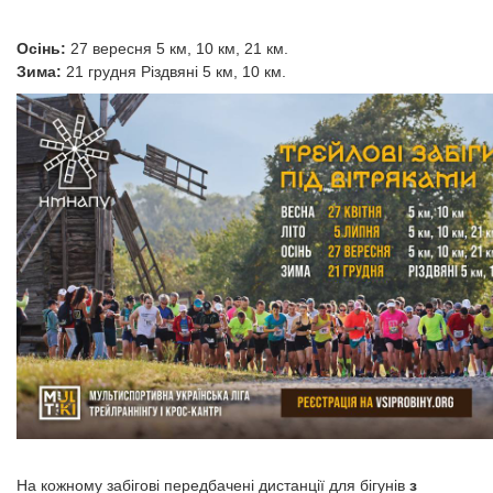
Осінь:
27 вересня 5 км, 10 км, 21 км.
Зима:
21 грудня Різдвяні 5 км, 10 км.
На кожному забігові передбачені дистанції для бігунів
з