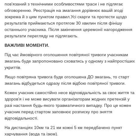
пов'язаний з технічними особливостями траси і не підлягає
обговоренню. Реєстрація на змагання дорівнює вашій згоді
зокрема й з цим пунктом правил.Усі скарги та протести щодо
результатів приймаються протягом 30 хвилин після фінішу
останнього учасника. Після закінчення церемонії нагородження
результати перегляду не підлягають.
ВАЖЛИВІ МОМЕНТИ.
Під час ймовірного оголошення повітряної тривоги учасникам
змагань буде запропоновано сховатись у одному з найпростіших
укриттів.
Якщо повітряна тривога буде оголошена ДО змагань, то старт
змагань відбудеться одразу після відбою повітряної тривоги.
Кожен учасник самостійно несе відповідальність за своє життя та
здоров’я і не може висувати організаторам жодних претензій у
разі настання будь-якого травматичного випадку. Про це кожен
учасник перед стартом заповнює розписку про зняття
відповідальності.
На дистанціях 10км та 21 км кожні 5 км передбачено пункт
харчування (вода та ізюм).​​​​​​​