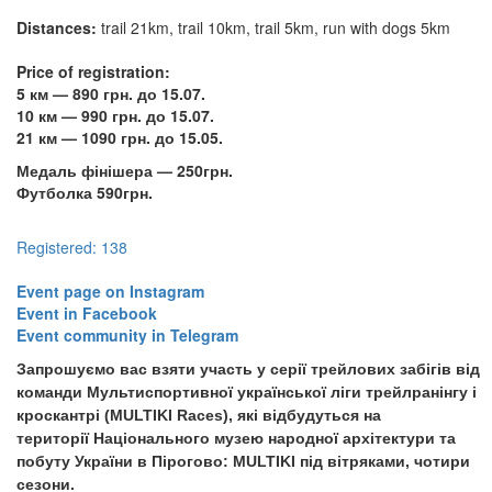
Distances:
trail 21km, trail 10km, trail 5km, run with dogs 5km
Price of registration:
5 км — 890 грн. до 15.07.
10 км — 990 грн. до 15.07.
21 км — 1090 грн. до 15.05.
Медаль фінішера — 250грн.
Футболка 590грн.
Registered: 138
​​​​​​​Event page on Instagram
​​​​​​​Event in Facebook
​​​​​​​Event community in Telegram
Запрошуємо вас взяти участь у серії трейлових забігів від
команди Мультиспортивної української ліги трейлранінгу і
кроскантрі (MULTIKI Races), які відбудуться на
території Національного музею народної архітектури та
побуту України в Пірогово: MULTIKI під вітряками, чотири
сезони.