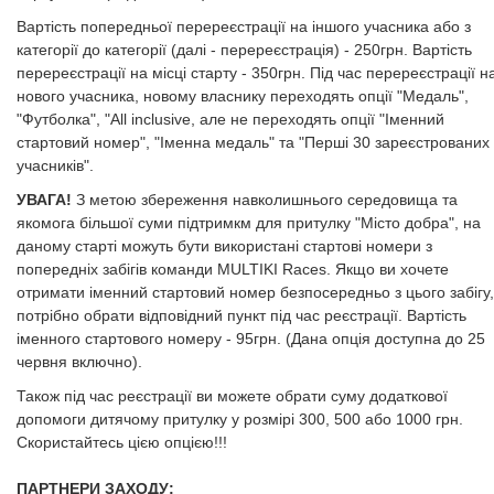
​​​​​​​Вартість попередньої перереєстрації на іншого учасника або з
категорії до категорії (далі - перереєстрація) - 250грн. Вартість
перереєстрації на місці старту - 350грн. Під час перереєстрації н
нового учасника, новому власнику переходять опції "Медаль",
"Футболка", "All inclusive, але не переходять опції "Іменний
стартовий номер", "Іменна медаль" та "Перші 30 зареєстрованих
учасників".
УВАГА!
З метою збереження навколишнього середовища та
якомога більшої суми підтримкм для притулку "Місто добра", на
даному старті можуть бути використані стартові номери з
попередніх забігів команди MULTIKI Races. Якщо ви хочете
отримати іменний стартовий номер безпосередньо з цього забігу,
потрібно обрати відповідний пункт під час реєстрації. Вартість
іменного стартового номеру - 95грн. (Дана опція доступна до 25
червня включно).
​​​Також під час реєстрації ви можете обрати суму додаткової
допомоги дитячому притулку у розмірі 300, 500 або 1000 грн.
Скористайтесь цією опцією!!!
​​​​​​​
ПАРТНЕРИ ЗАХОДУ: