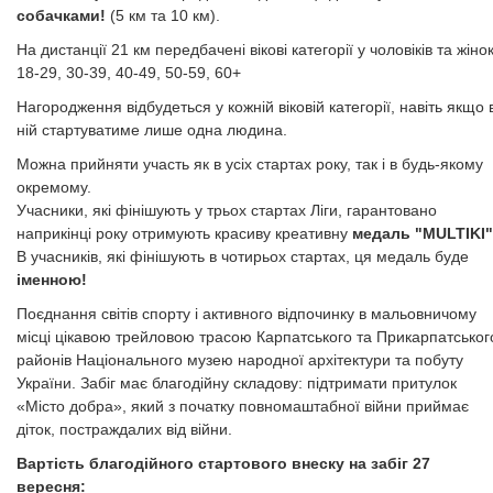
собачками!
(5 км та 10 км).
​​​​​​​На дистанції 21 км передбачені вікові категорії у чоловіків та жінок
18-29, 30-39, 40-49, 50-59, 60+
Нагородження відбудеться у кожній віковій категорії, навіть якщо 
ній стартуватиме лише одна людина.
Можна прийняти участь як в усіх стартах року, так і в будь-якому
окремому.
Учасники, які фінішують у трьох стартах Ліги, гарантовано
наприкінці року отримують красиву креативну
медаль "MULTIKI"
В учасників, які фінішують в чотирьох стартах, ця медаль буде
іменною!
​​​​​​​​​​​​​​​​​​Поєднання світів спорту і активного відпочинку в мальовничому
місці цікавою трейловою трасою Карпатського та Прикарпатськог
районів Національного музею народної архітектури та побуту
України. Забіг має благодійну складову: підтримати притулок
«Місто добра», який з початку повномаштабної війни приймає
діток, постраждалих від війни.
​​​​​​​Вартість благодійного стартового внеску на забіг 27
вересня: