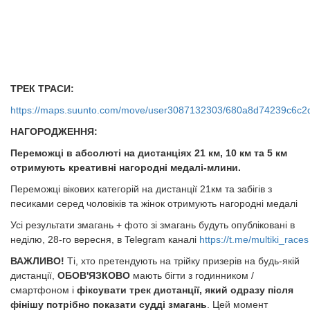
ТРЕК ТРАСИ:
https://maps.suunto.com/move/user3087132303/680a8d74239c6c
НАГОРОДЖЕННЯ:
Переможці в абсолюті на дистанціях 21 км, 10 км та 5 км
отримують креативні нагородні медалі-млини.
Переможці вікових категорій на дистанції 21км та забігів з
песиками серед чоловіків та жінок отримують нагородні медалі
Усі результати змагань + фото зі змагань будуть опубліковані в
неділю, 28-го вересня, в Telegram каналі
https://t.me/multiki_races
ВАЖЛИВО!
Ті, хто претендують на трійку призерів на будь-якій
дистанції,
ОБОВ'ЯЗКОВО
мають бігти з годинником /
смартфоном і
фіксувати трек дистанції, який одразу після
фінішу потрібно показати судді змагань
. Цей момент