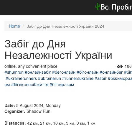
Home
Забіг до Дня Незалежності України 2024
Забіг до Дня
Незалежності України
online, any convenient place
186
#shumrun
#онлайнзабіг
#бегонлайн
#бігонлайн
#онлайнбег
#біг
#ukrainerunners
#ukrainerun
#runnersukraine
#забіг
#біжимора
ом
#бігякспосібжиття
#бігтиразом
Date:
5 August 2024, Monday
Organizer:
Shadow Run
Distances:
42 км, 21 км, 10 км, 5 км, 3 км, 1 км