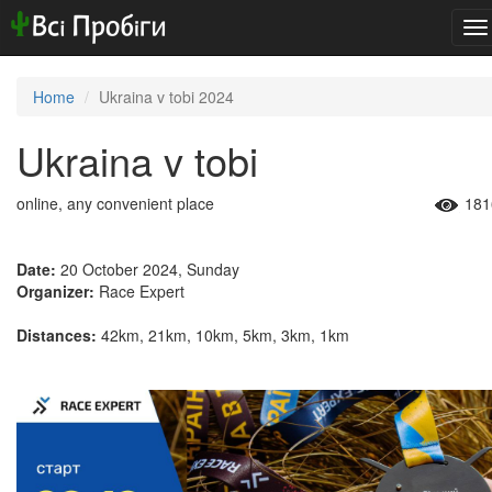
To
na
Home
Ukraina v tobi 2024
Ukraina v tobi
online, any convenient place
181
Date:
20 October 2024, Sunday
Organizer:
Race Expert
Distances:
42km, 21km, 10km, 5km, 3km, 1km