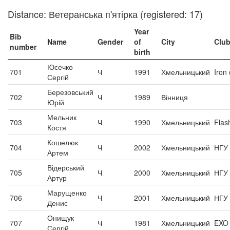
Distance: Ветеранська п'ятірка (registered: 17)
Year
Bib
Name
Gender
of
City
Clu
number
birth
Юсечко
701
Ч
1991
Хмельницький
Iron 
Сергій
Березовський
702
Ч
1989
Вінниця
Юрій
Мельник
703
Ч
1990
Хмельницький
Flas
Костя
Кошелюк
704
Ч
2002
Хмельницький
НГУ
Артем
Відерський
705
Ч
2000
Хмельницький
НГУ
Артур
Марущенко
706
Ч
2001
Хмельницький
НГУ
Денис
Онищук
707
Ч
1981
Хмельницький
EXO
Сергій