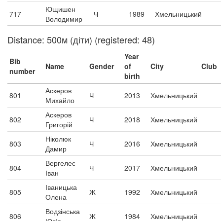
Ющишен
717
Ч
1989
Хмельницький
Володимир
Distance: 500м (діти) (registered: 48)
Year
Bib
Name
Gender
of
City
Club
number
birth
Аскеров
801
Ч
2013
Хмельницький
Михайло
Аскеров
802
Ч
2018
Хмельницький
Григорій
Ніколюк
803
Ч
2016
Хмельницький
Дамир
Вергелес
804
Ч
2017
Хмельницький
Іван
Іваницька
805
Ж
1992
Хмельницький
Олена
Водзінська
806
Ж
1984
Хмельницький