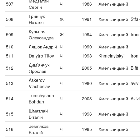
Медзатий
507
Ч
1986
Хмельницький
Сергій
Гринчук
508
Ж
1991
Хмельницький
Stfa
Наталя
Кульпач
509
Ж
1994
Хмельницький
Iron
Олександра
510
Ляшок Андрій
Ч
1990
Хмельницький
511
Dmytro Titov
Ч
1993
Khmelnytskyi
Iron
Димʼянчук
512
Ч
2005
Хмельницький
B fit
Ярослав
Askerov
513
Ч
1980
Хмельницький
avivi
Viacheslav
Tomchyshen
514
Ч
2003
Хмельницький
Avivi
Bohdan
Шматлай
515
Ч
1996
Хмельницький
Віталій
Земляков
516
Ч
1985
Хмельницький
Віталій