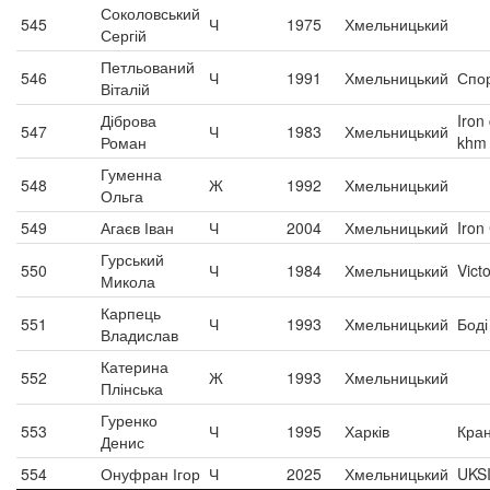
Соколовський
545
Ч
1975
Хмельницький
Сергій
Петльований
546
Ч
1991
Хмельницький
Спо
Віталій
Діброва
Iron
547
Ч
1983
Хмельницький
Роман
khm
Гуменна
548
Ж
1992
Хмельницький
Ольга
549
Агаєв Іван
Ч
2004
Хмельницький
Iron
Гурський
550
Ч
1984
Хмельницький
Vict
Микола
Карпець
551
Ч
1993
Хмельницький
Бод
Владислав
Катерина
552
Ж
1993
Хмельницький
Плінська
Гуренко
553
Ч
1995
Харків
Кра
Денис
554
Онуфран Ігор
Ч
2025
Хмельницький
UKS