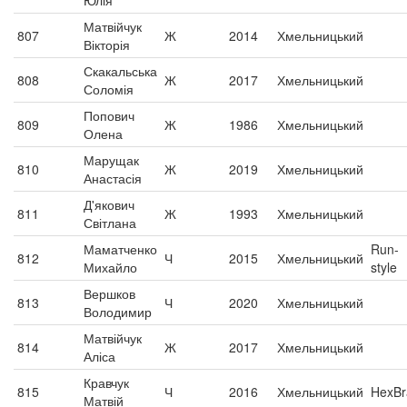
Юлія
Матвійчук
807
Ж
2014
Хмельницький
Вікторія
Скакальська
808
Ж
2017
Хмельницький
Соломія
Попович
809
Ж
1986
Хмельницький
Олена
Марущак
810
Ж
2019
Хмельницький
Анастасія
Д'якович
811
Ж
1993
Хмельницький
Світлана
Маматченко
Run-
812
Ч
2015
Хмельницький
Михайло
style
Вершков
813
Ч
2020
Хмельницький
Володимир
Матвійчук
814
Ж
2017
Хмельницький
Аліса
Кравчук
815
Ч
2016
Хмельницький
HexBr
Матвій