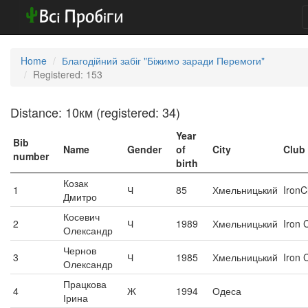
Home
Благодійний забіг "Біжимо заради Перемоги"
Registered: 153
Distance: 10км (registered: 34)
Year
Bib
Name
Gender
of
City
Club
number
birth
Козак
1
Ч
85
Хмельницький
IronC
Дмитро
Косевич
2
Ч
1989
Хмельницький
Iron 
Олександр
Чернов
3
Ч
1985
Хмельницький
Iron 
Олександр
Працкова
4
Ж
1994
Одеса
Ірина