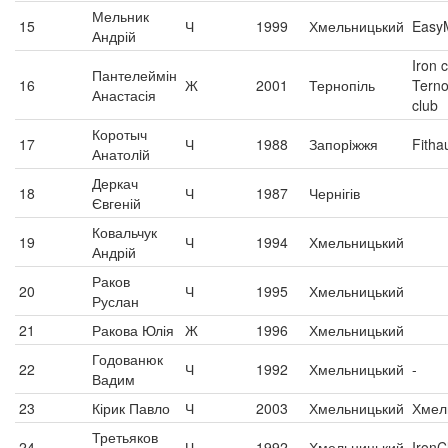
Мельник
15
Ч
1999
Хмельницький
Easy
Андрій
Iron c
Пантелеймін
16
Ж
2001
Тернопіль
Terno
Анастасія
club
Коротыч
17
Ч
1988
Запорiжжя
Fitha
Анатолiй
Деркач
18
Ч
1987
Чернігів
Євгеній
Ковальчук
19
Ч
1994
Хмельницький
Андрій
Раков
20
Ч
1995
Хмельницький
Руслан
21
Ракова Юлія
Ж
1996
Хмельницький
Годованюк
22
Ч
1992
Хмельницький
-
Вадим
23
Кірик Павло
Ч
2003
Хмельницький
Хмел
Третьяков
24
Ч
1992
Хмельницький
IronC