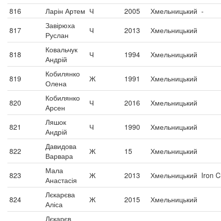
816
Ларін Артем
Ч
2005
Хмельницький
-
Завірюха
817
Ч
2013
Хмельницький
Руслан
Ковальчук
818
Ч
1994
Хмельницький
Андрій
Кобилянко
819
Ж
1991
Хмельницький
Олена
Кобилянко
820
Ч
2016
Хмельницький
Арсен
Ляшок
821
Ч
1990
Хмельницький
Андрій
Давидова
822
Ж
15
Хмельницький
Варвара
Мала
823
Ж
2013
Хмельницький
Iron C
Анастасія
Лєкарєва
824
Ж
2015
Хмельницький
Аліса
Лєкарєв