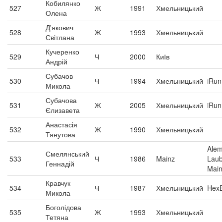
Кобилянко
527
Ж
1991
Хмельницький
Олена
Д'якович
528
Ж
1993
Хмельницький
Світлана
Кучеренко
529
Ч
2000
Київ
Андрій
Субачов
530
Ч
1994
Хмельницький
iRun
Микола
Субачова
531
Ж
2005
Хмельницький
iRun
Єлизавета
Анастасія
532
Ж
1990
Хмельницький
Тянутова
Alem
Смелянський
533
Ч
1986
Mainz
Lau
Геннадій
Mai
Кравчук
534
Ч
1987
Хмельницький
HexB
Микола
Боголідова
535
Ж
1993
Хмельницький
Тетяна