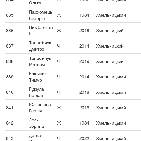
Ольга
Пархомець
835
Ж
1984
Хмельницький
Вікторія
Цимбаліста
836
Ж
2018
Хмельницкий
Ія
Танасійчук
837
Ч
2014
Хмельницкий
Дмитро
Танасійчук
838
Ч
2019
Хмельницкий
Максим
Ключник
839
Ч
2014
Хмельницький
Тимур
Гідзула
840
Ч
2018
Хмельницький
Богдан
Юзвишина
841
Ж
2016
Хмельницький
Глорія
Лось
842
Ж
1984
Хмельницький
Зоряна
Деркач
843
Ч
2022
Хмельницький