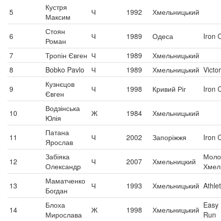
Кустря
5
Ч
1992
Хмельницький
Максим
Стоян
6
Ч
1989
Одеса
Iron 
Роман
7
Тропін Євген
Ч
1989
Хмельницький
8
Bobko Pavlo
Ч
1989
Хмельницький
Victo
Кузнєцов
9
Ч
1998
Кривий Ріг
Iron 
Євген
Водзінська
10
Ж
1984
Хмельницький
Юлія
Патана
11
Ч
2002
Запоріжжя
Iron 
Ярослав
Забіяка
Моло
12
Ч
2007
Хмельницкий
Олександр
Хмел
Маматченко
13
Ч
1993
Хмельницький
Athlet
Богдан
Блоха
Easy
14
Ж
1998
Хмельницький
Мирослава
Run