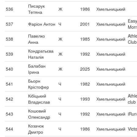
Писарук
536
Ж
1986
Хмельницький
Тетяна
Eas
537
Фаріон Антон
Ч
2001
Хмельницький
Morn
Павелко
Athle
538
Ж
1985
Хмельницький
Анна
Club
Кондратьєва
539
Ж
1992
Хмельницький
Наталія
Балабан
540
Ж
2025
Хмельницький
Ірина
Бьорн
541
Ч
1982
Хмельницький
Крістофер
Кібіцький
Athle
542
Ч
1993
Хмельницький
Владислав
club
Кошовий
543
Ч
1992
Хмельницький
iRun
Олександр
Козачок
544
Ч
1986
Хмельницький
Vict
Дмитро