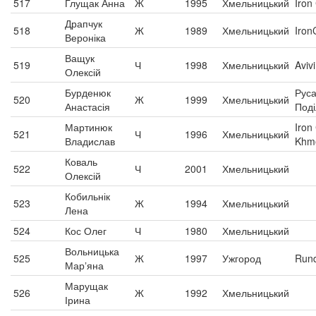
517
Глущак Анна
Ж
1995
Хмельницький
Iron
Драпчук
518
Ж
1989
Хмельницький
Iron
Вероніка
Ващук
519
Ч
1998
Хмельницький
Avivi
Олексій
Бурденюк
Рус
520
Ж
1999
Хмельницький
Анастасія
Под
Мартинюк
Iron
521
Ч
1996
Хмельницький
Владислав
Khme
Коваль
522
Ч
2001
Хмельницький
Олексій
Кобильнік
523
Ж
1994
Хмельницький
Лена
524
Кос Олег
Ч
1980
Хмельницький
Вольницька
525
Ж
1997
Ужгород
Run
Марʼяна
Марущак
526
Ж
1992
Хмельницький
Ірина