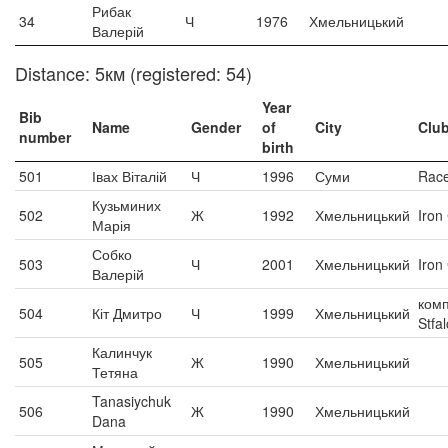
Рибак
34
Ч
1976
Хмельницький
Валерій
Distance: 5км (registered: 54)
Year
Bib
Name
Gender
of
City
Clu
number
birth
501
Івах Віталій
Ч
1996
Суми
Race
Кузьминих
502
Ж
1992
Хмельницький
Iron
Марія
Собко
503
Ч
2001
Хмельницький
Iron
Валерій
комп
504
Кіт Дмитро
Ч
1999
Хмельницький
Stfa
Калинчук
505
Ж
1990
Хмельницький
Тетяна
Tanasiychuk
506
Ж
1990
Хмельницький
Dana