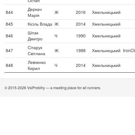
Остап
Деркач
844
Ж
2016
Хмельницький
Марія
845
Кісіль Влада
Ж
2014
Хмельницький
Шпак
846
Ч
1990
Хмельницький
Дмитро
Сітарук
847
Ж
1988
Хмельницький
IronC
Світлана
Левченко
848
Ч
2014
Хмельницький
Кирил
© 2015-2026 VsiProbihy — a meeting place for all runners.