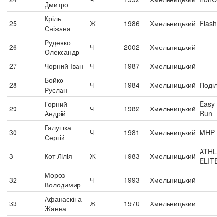
Дмитро
Кріль
25
Ж
1986
Хмельницький
Flash
Сніжана
Руденко
26
Ч
2002
Хмельницький
Олександр
27
Чорний Іван
Ч
1987
Хмельницький
Бойко
28
Ч
1984
Хмельницький
Поділ
Руслан
Горний
Easy
29
Ч
1982
Хмельницький
Андрій
Run
Галушка
30
Ч
1981
Хмельницький
MHP
Сергій
ATHL
31
Кот Лілія
Ж
1983
Хмельницький
ELIT
Мороз
32
Ч
1993
Хмельницький
Володимир
Афанаскіна
33
Ж
1970
Хмельницький
Жанна