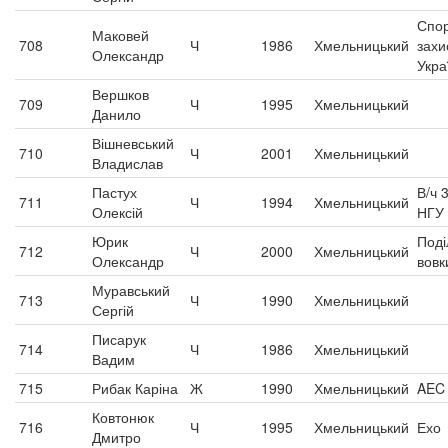
Спо
Маковей
708
Ч
1986
Хмельницький
захи
Олександр
Укра
Вершков
709
Ч
1995
Хмельницький
Данило
Вішневський
710
Ч
2001
Хмельницький
Владислав
Пастух
В/ч 
711
Ч
1994
Хмельницький
Олексій
НГУ
Юрик
Поді
712
Ч
2000
Хмельницький
Олександр
вовк
Муравський
713
Ч
1990
Хмельницький
Сергій
Писарук
714
Ч
1986
Хмельницький
Вадим
715
Рибак Каріна
Ж
1990
Хмельницький
AEC
Ковтонюк
716
Ч
1995
Хмельницький
Ехо
Дмитро