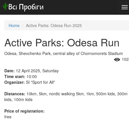
To
na
Home
Active Parks: Odesa Run 2025
Active Parks: Odesa Run
Odesa, Shevchenko Park, central alley of Chornomorets Stadium
102
Date:
12 April 2025, Saturday
Time start:
10:00
Organizer:
SI "Sport for All"
Distances:
10km, 5km, nordic walking 5km, 1km, 500m kids, 300m
kids, 100m kids
Price of registration:
free