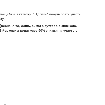
нції 5км. в категорії "Підлітки" можуть брати участь
рту.
(весна, літо, осінь, зима) з суттєвою знижкою.
 Військовим додатково 50% знижки на участь в