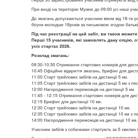
При вході на територію Музею до 09:00 усі наші уча
До змагань допускаються учасники віком від 18-ти рок
бігуни молодше 18років за письмовою згодою батьків 
Під час реєстрації на цей забіг, ви також может
Перші 15 учасників, які замовлять дану опцію,
усіх стартах 2026.
Розклад змагань: ​​​​​​​
09:30-10:30 Отримання стартових номерів для диста
10:45 Офіційне відкриття змагань, брифінг для диста
11:00 Старт трейлових забігів на дистанції 5 км.
11:05 Старт трейлових забігів на дистанції 5 км з пе
12:00 Нагородження переможців на дистанції 5 км.
11:45 - 12:15 Отримання стартових номерів для дист
12:15 Брифінг для дистанції 10 км.
12:30 Старт трейлових забігів на дистанції 10 км.
12:35 Старт трейлових забігів на дистанції 10 км з п
14:00 Нагородження переможців на дистанції 10 км.
Учасники забігів з собачками стартують за 5 хвилин пі