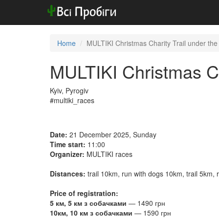
Home
MULTIKI Christmas Charity Trail under th
MULTIKI Christmas Ch
Kyiv, Pyrogiv
#multiki_races
Date:
21 December 2025, Sunday
Time start:
11:00
Organizer:
MULTIKI races
Distances:
trail 10km, run with dogs 10km, trail 5km,
Price of registration:
5 км, 5 км з собачками
— 1490 грн
10км, 10 км з собачками
— 1590 грн