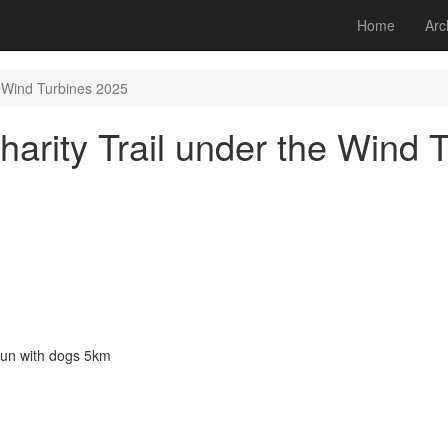
Home
Arc
e Wind Turbines 2025
arity Trail under the Wind 
 run with dogs 5km