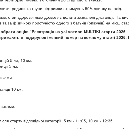
сники, родини та групи підтримки отримують 50% знижку на вхід.
ів, стан здоров’я яких дозволяє долати зазначені дистанціі. На диста
та за фізичною пристуністю одного з батьків (опікунів) на місці ста
е обрати опцію "Реєстрація на усі чотири MULTIKI старти 2026" 
 отримають в подарунок іменний номер на кожному старті 2026.
нцій 5 км, 10 км.
нції 5 км.
сиками.
анції 10 км.
есиками.
сля старту відповідної категорії: 5 км - 11:05, 10 км - 12:35.