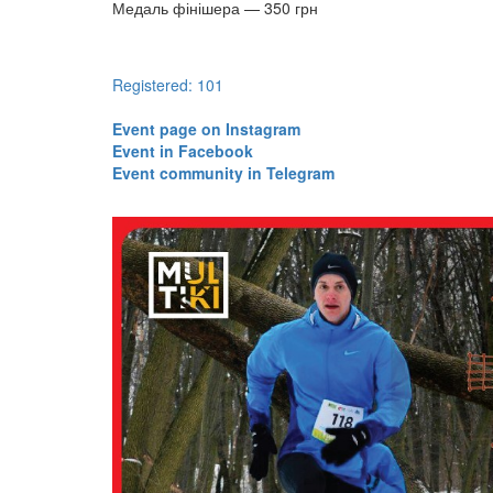
Медаль фінішера — 350 грн
Registered: 101
​​​​​​​Event page on Instagram
​​​​​​​Event in Facebook
​​​​​​​Event community in Telegram