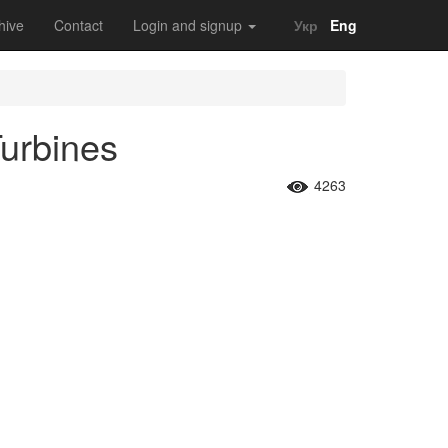
hive
Contact
Login and signup
Укр
Eng
Turbines
4263