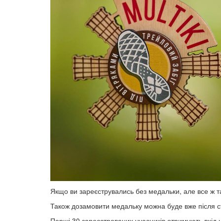
Якщо ви зареєструвались без медальки, але все ж та
Також дозамовити медальку можна буде вже після старту,
Перші 30 зареєстрованих учасників отримують вхід 