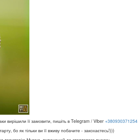
ки вирішили її замовити, пишіть в Telegram / Viber
+380930371254
 бо як тільки ви її вживу побачите - закохаєтесь!)))​​​​​​​
на територію Музею, включений до стартового внеску.