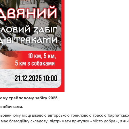
ому трейловому забігу 2025.
з собачками.
ідпочинку в мальовничому місці цікавою авторською трейловою трасою Карп
г має благодійну складову: підтримати притулок «Місто добра», яки