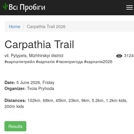
To
na
Home
Carpathia Trail 2026
Carpathia Trail
vil. Pylypets, Mizhhirskyi district
3124
#карпатіятрейл #карпатія #твояпригода #карпатія2026
Date:
5 June 2026, Friday
Organizer:
Tvoia Pryhoda
Distances:
102km, 68km, 45km, 23km, 9km, 5.2km, 1.2km kids,
200m kids
Results